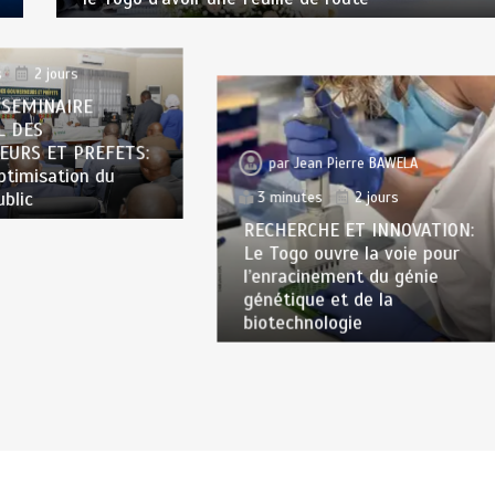
n Pierre BAWELA
s
2 jours
 SEMINAIRE
L DES
EURS ET PREFETS:
par
Jean Pierre BAWELA
optimisation du
ublic
3 minutes
2 jours
RECHERCHE ET INNOVATION:
Le Togo ouvre la voie pour
l’enracinement du génie
génétique et de la
biotechnologie