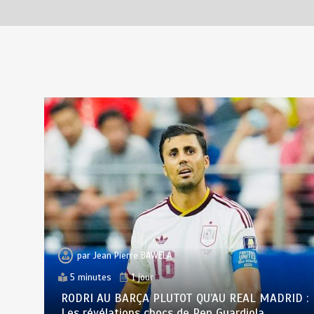
par
Jean Pierre BAWELA
5 minutes
1 jour
RODRI AU BARÇA PLUTOT QU’AU REAL MADRID :
Les révélations chocs de Pep Guardiola…