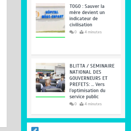
BLITTA / SEMINAIRE
NATIONAL DES
GOUVERNEURS ET
PREFETS: … Vers
l’optimisation du
service public
0
4 minutes
RODRI AU BARÇA
PLUTOT QU’AU REAL
MADRID : Les
révélations chocs de
Pep Guardiola…
0
5 minutes
TRANSFORMATION