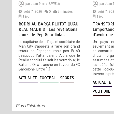
TOGO : Sauver la mère devient
3
par
Jean Pierre BAWELA
par
Jean 
un indicateur de civilisation
août 7, 2026
0
5 minutes
août 7, 20
août 7, 2026
4 minutes
1 jour
1 jour
1 jour
RODRI AU BARÇA PLUTOT QU’AU
TRANSFORM
REAL MADRID : Les révélations
L’importanc
chocs de Pep Guardiola…
d’avoir une
BLITTA / SEMINAIRE
4
Le capitaine de la Roja et sociétaire de
Un pays n
NATIONAL DES GOUVERNEURS
Man City s’apprête à faire son grand
seulement au
ET PREFETS: … Vers
retour en Espagne, mais pas là où
se construit
l’optimisation du service public
beaucoup l’attendaient. Alors que le
choix orga
Real Madrid lui faisait les yeux doux, le
assumées et 
août 6, 2026
4 minutes
2 jours
Ballon d’Or a tranché en faveur du FC
les défis fu
Barcelone. Entre […]
cette logiqu
travers la pr
ACTUALITE
FOOTBALL
SPORTS
RECHERCHE ET INNOVATION: Le
5
ACTUALITE
Togo ouvre la voie pour
l’enracinement du génie
POLITIQUE
génétique et de la
biotechnologie
Plus d’histoires
août 6, 2026
3 minutes
2 jours