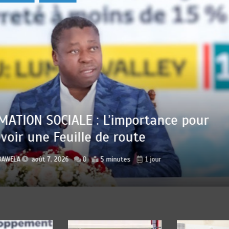
 : Sauver la mère devient un indicateu
lisation
r
Jean Pierre BAWELA
août 7, 2026
0
4 minutes
1 jour