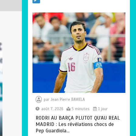
SOCIALE :
L’importance pour le
Togo d’avoir une
Feuille de route
0
5 minutes
TOGO : Sauver la
mère devient un
indicateur de
civilisation
0
4 minutes
par
Jean Pierre BAWELA
août 7, 2026
5 minutes
1 jour
RODRI AU BARÇA PLUTOT QU’AU REAL
MADRID : Les révélations chocs de
Pep Guardiola…