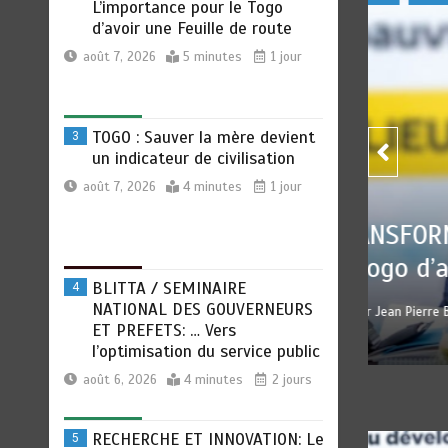
un indicateur de civilisation
août 7, 2026
4 minutes
1 jour
BLITTA / SEMINAIRE
4
NATIONAL DES GOUVERNEURS
ET PREFETS: … Vers
l’optimisation du service public
TOGO
OCIALE : L’importance pour
août 6, 2026
4 minutes
2 jours
civi
e Feuille de route
RECHERCHE ET INNOVATION: Le
5
pa
 7, 2026
0
5 minutes
1 jour
Togo ouvre la voie pour
l’enracinement du génie
génétique et de la
biotechnologie
août 6, 2026
3 minutes
2 jours
6