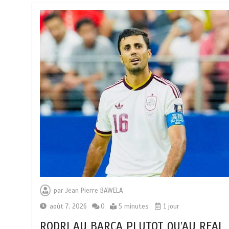
par
Jean Pierre BAWELA
août 7, 2026
0
5 minutes
1 jour
RODRI AU BARÇA PLUTOT QU’AU REAL