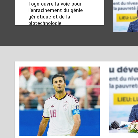
TOGO : Bon vent dans les
secteurs des transports et du
tourisme
août 6, 2026
4 minutes
2 jours
RODRI AU BARÇA PLUTOT
1
QU’AU REAL MADRID : Les
révélations chocs de Pep
Guardiola…
août 7, 2026
5 minutes
1 jour
TRANSFORMATION SOCIALE :
2
L’importance pour le Togo
d’avoir une Feuille de route
août 7, 2026
5 minutes
1 jour