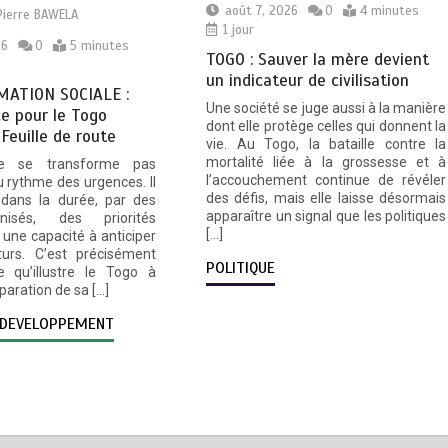
août 7, 2026
0
4 minutes
Pierre BAWELA
1 jour
26
0
5 minutes
TOGO : Sauver la mère devient
un indicateur de civilisation
ATION SOCIALE :
Une société se juge aussi à la manière
e pour le Togo
dont elle protège celles qui donnent la
 Feuille de route
vie. Au Togo, la bataille contre la
mortalité liée à la grossesse et à
e se transforme pas
l’accouchement continue de révéler
 rythme des urgences. Il
des défis, mais elle laisse désormais
 dans la durée, par des
apparaître un signal que les politiques
nisés, des priorités
[…]
une capacité à anticiper
turs. C’est précisément
POLITIQUE
e qu’illustre le Togo à
éparation de sa […]
DEVELOPPEMENT