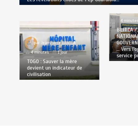
par
Jea
4 minute
BLITTA /
NATIONA
GOUVERN
par
Jean Pierre BAWELA
… Vers l’
4 minutes
1 jour
service p
TOGO : Sauver la mère
devient un indicateur de
civilisation