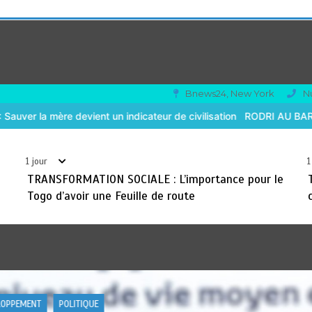
Bnews24, New York
N
ur de civilisation
RODRI AU BARÇA PLUTOT QU’AU REAL MADRID : 
1 jour
1
TRANSFORMATION SOCIALE : L’importance pour le
Togo d’avoir une Feuille de route
QUE