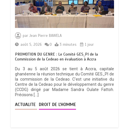
TOGO : Bon vent dans les secteurs des
transports et du tourisme
par
Jean Pierre BAWELA
0
4 minutes
août 5, 2026
0
3 minutes
1 jour
PROMOTION DU GENRE : Le Comité GES_PI de la
Commission de la Cedeao en évaluation à Accra
Du 3 au 5 août 2026 se tient à Accra, capitale
ghanéenne la réunion technique du Comité GES_PI de
28 NOUVEAUX MAGISTRATS NOMMES :
la commission de la Cedeao. C’est une initiative du
Vers une justice plus rapide, plus
Centre de la Cedeao pour le développement du genre
performante et plus proche du citoyen
(CCDG) dirigé par Madame Sandra Oulate Fattoh.
0
2 minutes
Précisons […]
ACTUALITE
DROIT DE L'HOMME
MARQUAGE DES PRODUITS