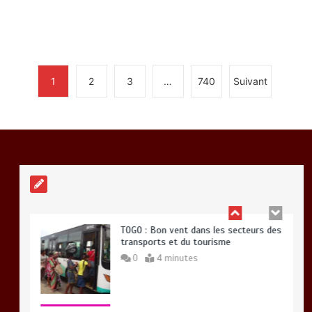
PETROLIERS : Vers un meilleur
contrôle de la qualité des carburants
mis en circulation au Togo
0
5 minutes
1
2
3
…
740
Suivant
RECHERCHE ET INNOVATION: Le Togo
ouvre la voie pour l’enracinement du
génie génétique et de la biotechnologie
0
3 minutes
TOGO : Bon vent dans les secteurs des
transports et du tourisme
0
4 minutes