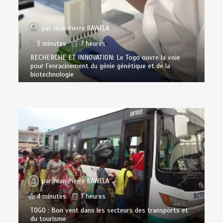
par
Jean Pierre BAWELA
3 minutes
7 heures
RECHERCHE ET INNOVATION: Le Togo ouvre la voie
pour l’enracinement du génie génétique et de la
biotechnologie
par
Jean Pierre BAWELA
4 minutes
7 heures
TOGO : Bon vent dans les secteurs des transports et
du tourisme