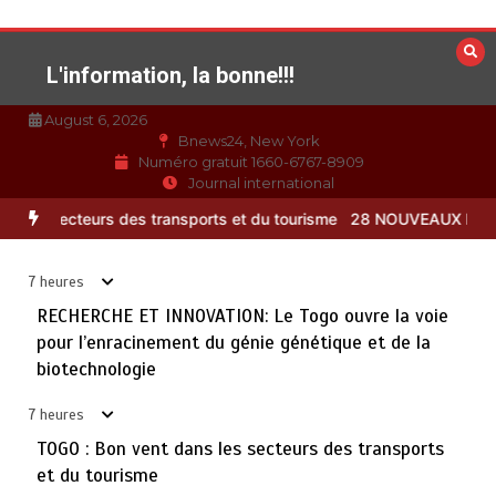
Aller
au
contenu
L'information, la bonne!!!
August 6, 2026
Bnews24, New York
Numéro gratuit 1660-6767-8909
Journal international
enracinement du génie génétique et de la biotechnologie
TOGO : B
28 NOUVEAUX MAGISTRATS NOMMES : Vers une justice
3
plus rapide, plus performante et plus proche du citoyen
7 heures
août 6, 2026
2 minutes
7 heures
RECHERCHE ET INNOVATION: Le Togo ouvre la voie
pour l’enracinement du génie génétique et de la
MARQUAGE DES PRODUITS PETROLIERS : Vers un
biotechnologie
4
meilleur contrôle de la qualité des carburants mis en
circulation au Togo
7 heures
août 6, 2026
5 minutes
8 heures
TOGO : Bon vent dans les secteurs des transports
et du tourisme
TOGO: La prévention comme premier remède
5