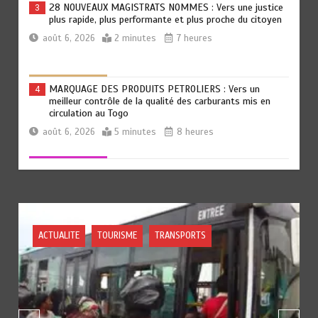
28 NOUVEAUX MAGISTRATS NOMMES : Vers une justice
3
plus rapide, plus performante et plus proche du citoyen
août 6, 2026
2 minutes
7 heures
MARQUAGE DES PRODUITS PETROLIERS : Vers un
4
meilleur contrôle de la qualité des carburants mis en
circulation au Togo
août 6, 2026
5 minutes
8 heures
TOGO: La prévention comme premier remède
5
août 6, 2026
5 minutes
8 heures
ISME
TRANSPORTS
« 45 MIN AVEC L’OTR » : La fiscalité des activités
6
numériques et digitales au menu ce jeudi 06 août
août 5, 2026
3 minutes
20 heures