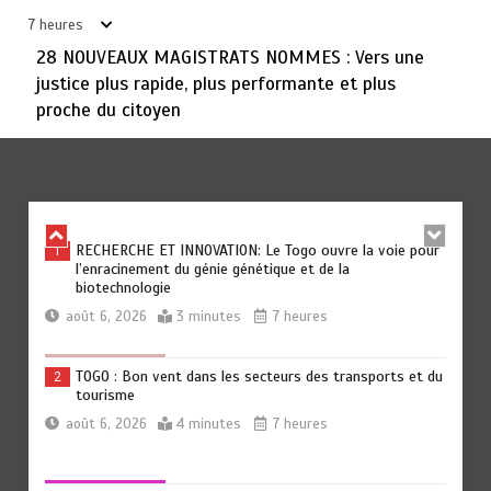
7 heures
août 6, 2026
5 minutes
8 heures
28 NOUVEAUX MAGISTRATS NOMMES : Vers une
justice plus rapide, plus performante et plus
proche du citoyen
« 45 MIN AVEC L’OTR » : La fiscalité des activités
6
numériques et digitales au menu ce jeudi 06 août
août 5, 2026
3 minutes
20 heures
RECHERCHE ET INNOVATION: Le Togo ouvre la voie pour
1
l’enracinement du génie génétique et de la
biotechnologie
août 6, 2026
3 minutes
7 heures
TOGO : Bon vent dans les secteurs des transports et du
2
tourisme
août 6, 2026
4 minutes
7 heures