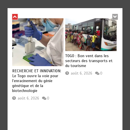
TOGO : Bon vent dans les
secteurs des transports et
du tourisme
RATS
28 NO
RECHERCHE ET INNOVATION:
tice
NOMME
août 6, 2026
0
Le Togo ouvre la voie pour
rmante
plus r
l’enracinement du génie
yen
et plu
génétique et de la
aoû
biotechnologie
août 6, 2026
0