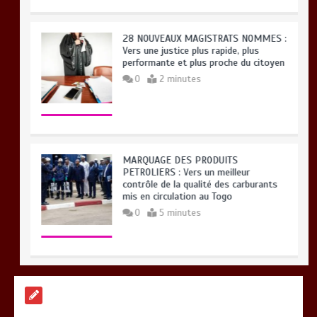
28 NOUVEAUX MAGISTRATS NOMMES :
Vers une justice plus rapide, plus
performante et plus proche du citoyen
0
2 minutes
MARQUAGE DES PRODUITS
PETROLIERS : Vers un meilleur
contrôle de la qualité des carburants
mis en circulation au Togo
0
5 minutes
RECHERCHE ET INNOVATION: Le Togo
ouvre la voie pour l’enracinement du
génie génétique et de la biotechnologie