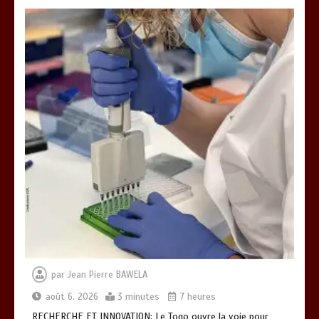
0
3 minutes
TOGO : Bon vent dans les secteurs des
transports et du tourisme
0
4 minutes
28 NOUVEAUX MAGISTRATS NOMMES :
Vers une justice plus rapide, plus
performante et plus proche du citoyen
0
2 minutes
par
Jean Pierre BAWELA
août 6, 2026
3 minutes
7 heures
RECHERCHE ET INNOVATION: Le Togo ouvre la voie pour