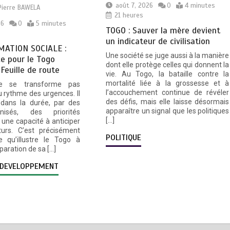
août 7, 2026
0
4 minutes
Pierre BAWELA
21 heures
26
0
5 minutes
TOGO : Sauver la mère devient
un indicateur de civilisation
ATION SOCIALE :
Une société se juge aussi à la manière
e pour le Togo
dont elle protège celles qui donnent la
 Feuille de route
vie. Au Togo, la bataille contre la
mortalité liée à la grossesse et à
e se transforme pas
l’accouchement continue de révéler
 rythme des urgences. Il
des défis, mais elle laisse désormais
 dans la durée, par des
apparaître un signal que les politiques
nisés, des priorités
[…]
une capacité à anticiper
turs. C’est précisément
POLITIQUE
e qu’illustre le Togo à
éparation de sa […]
DEVELOPPEMENT