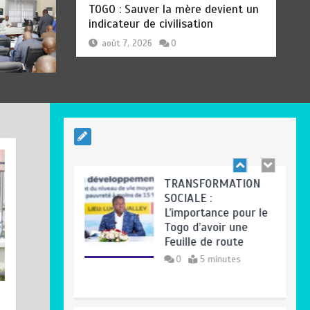
Pep Guardiola…
RODRI AU BARÇA PLUTOT QU’AU
REAL MADRID : Les révélations
0
5 minutes
chocs de Pep Guardiola…
août 7, 2026
0
TRANSFORMATION
SOCIALE :
L’importance pour le
Togo d’avoir une
Feuille de route
0
5 minutes
TRANSFORMATION SOCIALE :
L’importance pour le Togo d’avoir
TOGO : Sauver la
une Feuille de route
mère devient un
indicateur de
août 7, 2026
0
civilisation
0
4 minutes