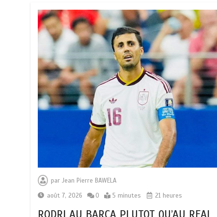
par
Jean Pierre BAWELA
août 7, 2026
0
5 minutes
21 heures
RODRI AU BARÇA PLUTOT QU’AU REAL