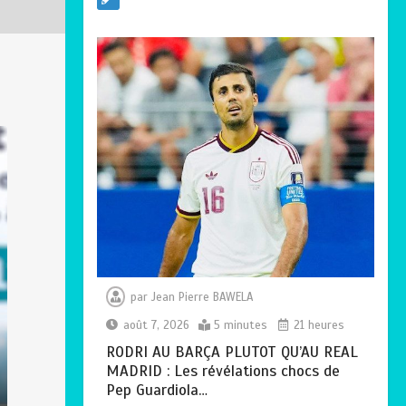
TRANSFORMATION
SOCIALE :
L’importance pour le
Togo d’avoir une
Feuille de route
0
5 minutes
TOGO : Sauver la
mère devient un
indicateur de
civilisation
par
Jean Pierre BAWELA
0
4 minutes
août 7, 2026
5 minutes
21 heures
RODRI AU BARÇA PLUTOT QU’AU REAL
MADRID : Les révélations chocs de
Pep Guardiola…