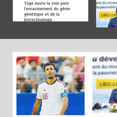
biotechnologie
août 6, 2026
3 minutes
2 jours
TOGO : Bon vent dans les
6
secteurs des transports et du
tourisme
août 6, 2026
4 minutes
2 jours
RODRI AU BARÇA PLUTOT
1
QU’AU REAL MADRID : Les
révélations chocs de Pep
Guardiola…
août 7, 2026
5 minutes
21 heures
TRANSFORMATION SOCIALE :
2
L’importance pour le Togo
d’avoir une Feuille de route