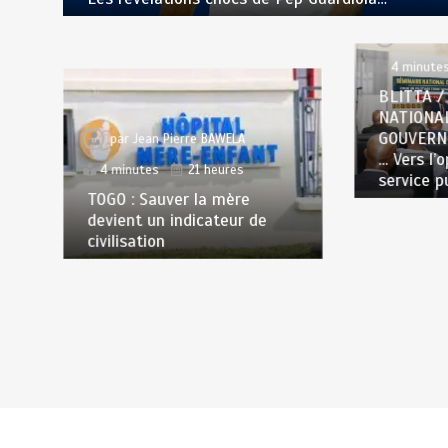
par
Jea
4 minute
BLITTA /
NATIONA
GOUVERN
par
Jean Pierre BAWELA
… Vers l’
4 minutes
21 heures
service p
TOGO : Sauver la mère
devient un indicateur de
civilisation