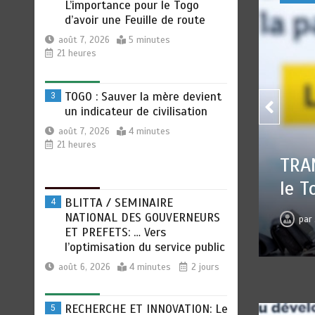
21 heures
TOGO : Sauver la mère devient
3
un indicateur de civilisation
août 7, 2026
4 minutes
21 heures
TOGO
BLITTA / SEMINAIRE
OCIALE : L’importance pour
4
NATIONAL DES GOUVERNEURS
civi
e Feuille de route
ET PREFETS: … Vers
l’optimisation du service public
pa
 7, 2026
0
5 minutes
21 heures
août 6, 2026
4 minutes
2 jours
RECHERCHE ET INNOVATION: Le
5
Togo ouvre la voie pour
l’enracinement du génie
génétique et de la