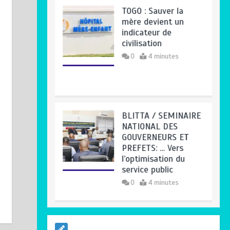
BLITTA / SEMINAIRE
NATIONAL DES
GOUVERNEURS ET
PREFETS: … Vers
l’optimisation du
service public
0
4 minutes
RODRI AU BARÇA
PLUTOT QU’AU REAL
MADRID : Les
révélations chocs de
Pep Guardiola…
0
5 minutes