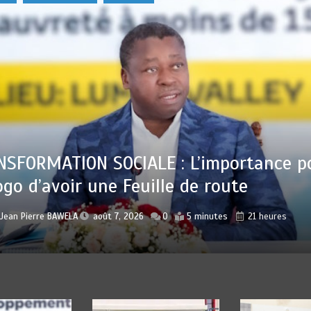
 : Sauver la mère devient un indicateu
lisation
r
Jean Pierre BAWELA
août 7, 2026
0
4 minutes
21 heures