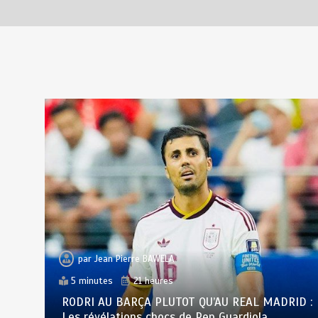
génétique et de la
biotechnologie
août 6, 2026
3 minutes
2 jours
par
Jean Pierre BAWELA
5 minutes
21 heures
RODRI AU BARÇA PLUTOT QU’AU REAL MADRID :
Les révélations chocs de Pep Guardiola…