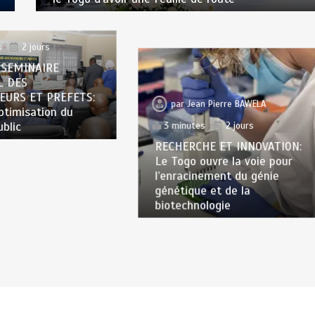
n Pierre BAWELA
s
2 jours
 SEMINAIRE
L DES
EURS ET PREFETS:
par
Jean Pierre BAWELA
optimisation du
ublic
3 minutes
2 jours
RECHERCHE ET INNOVATION:
Le Togo ouvre la voie pour
l’enracinement du génie
génétique et de la
biotechnologie