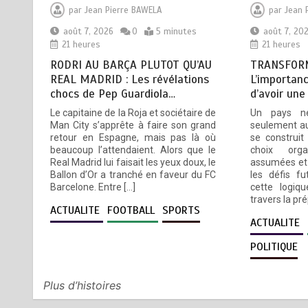
août 7, 2026
5 minutes
par
Jean Pierre BAWELA
par
Jean 
21 heures
août 7, 2026
0
5 minutes
août 7, 20
21 heures
21 heures
TOGO : Sauver la mère devient
3
RODRI AU BARÇA PLUTOT QU’AU
TRANSFORM
un indicateur de civilisation
REAL MADRID : Les révélations
L’importanc
chocs de Pep Guardiola…
d’avoir une
août 7, 2026
4 minutes
21 heures
Le capitaine de la Roja et sociétaire de
Un pays n
Man City s’apprête à faire son grand
seulement au
retour en Espagne, mais pas là où
se construit
beaucoup l’attendaient. Alors que le
choix orga
BLITTA / SEMINAIRE
Real Madrid lui faisait les yeux doux, le
assumées et 
4
Ballon d’Or a tranché en faveur du FC
les défis fu
NATIONAL DES GOUVERNEURS
Barcelone. Entre […]
cette logiqu
ET PREFETS: … Vers
travers la pr
l’optimisation du service public
ACTUALITE
FOOTBALL
SPORTS
ACTUALITE
août 6, 2026
4 minutes
2 jours
POLITIQUE
RECHERCHE ET INNOVATION: Le
5
Togo ouvre la voie pour
Plus d’histoires
l’enracinement du génie