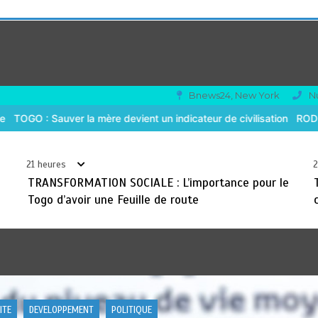
Bnews24, New York
N
 un indicateur de civilisation
RODRI AU BARÇA PLUTOT QU’AU REAL
21 heures
2
TRANSFORMATION SOCIALE : L’importance pour le
Togo d’avoir une Feuille de route
QUE