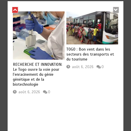
TOGO : Bon vent dans les
BLITT
secteurs des transports et
NATIO
du tourisme
FETS:
GOUVE
RECHERCHE ET INNOVATION:
u
… Vers
août 6, 2026
0
Le Togo ouvre la voie pour
servic
l’enracinement du génie
aoû
génétique et de la
biotechnologie
août 6, 2026
0