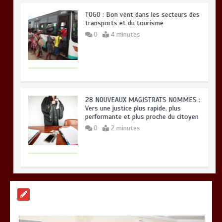
TOGO : Bon vent dans les secteurs des
transports et du tourisme
0
4 minutes
28 NOUVEAUX MAGISTRATS NOMMES :
Vers une justice plus rapide, plus
performante et plus proche du citoyen
0
2 minutes
BLITTA / SEMINAIRE NATIONAL DES
GOUVERNEURS ET PREFETS: … Vers
l’optimisation du service public
0
4 minutes