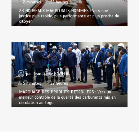
2 minutes
22 heures
28 NOUVEAUX MAGISTRATS NOMMES : Vers une
justice plus rapide, plus performante et plus proche du
citoyen
par
Jean Pierre BAWELA
5 minutes
22 heures
MARQUAGE DES PRODUITS PETROLIERS : Vers un
meilleur contrôle de la qualité des carburants mis en
circulation au Togo