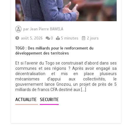
RECHERCHE ET INNOVATION: Le Togo
ouvre la voie pour l’enracinement du
par
Jean Pierre BAWELA
génie génétique et de la biotechnologie
0
3 minutes
août 5, 2026
0
5 minutes
2 jours
TOGO : Des milliards pour le renforcement du
développement des territoires
Et si l’avenir du Togo se construisait d’abord dans ses
communes et ses régions ? Après avoir engagé sa
TOGO : Bon vent dans les secteurs des
décentralisation et mis en place plusieurs
transports et du tourisme
mécanismes d’appui aux collectivités, le
0
4 minutes
gouvernement lance Gnozou, un projet de près de 5
milliards de francs CFA destiné aux […]
ACTUALITE
SECURITE
28 NOUVEAUX MAGISTRATS NOMMES :
Vers une justice plus rapide, plus
performante et plus proche du citoyen