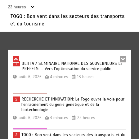
circulation au Togo
22 heures
août 6, 2026
5 minutes
22 heures
TOGO : Bon vent dans les secteurs des transports
et du tourisme
TOGO: La prévention comme premier remède
6
août 6, 2026
5 minutes
23 heures
BLITTA / SEMINAIRE NATIONAL DES GOUVERNEURS ET
1
PREFETS: … Vers l’optimisation du service public
août 6, 2026
4 minutes
13 heures
RECHERCHE ET INNOVATION: Le Togo ouvre la voie pour
2
l’enracinement du génie génétique et de la
biotechnologie
août 6, 2026
3 minutes
22 heures
TOGO : Bon vent dans les secteurs des transports et du
3