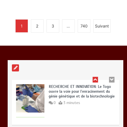
0
2 minutes
1
2
3
…
740
Suivant
BLITTA / SEMINAIRE NATIONAL DES
GOUVERNEURS ET PREFETS: … Vers
l’optimisation du service public
0
4 minutes
RECHERCHE ET INNOVATION: Le Togo
ouvre la voie pour l’enracinement du
génie génétique et de la biotechnologie
0
3 minutes