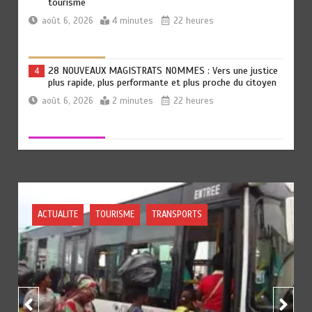
tourisme
août 6, 2026
4 minutes
22 heures
28 NOUVEAUX MAGISTRATS NOMMES : Vers une justice
4
plus rapide, plus performante et plus proche du citoyen
août 6, 2026
2 minutes
22 heures
MARQUAGE DES PRODUITS PETROLIERS : Vers un
5
meilleur contrôle de la qualité des carburants mis en
circulation au Togo
août 6, 2026
5 minutes
22 heures
OURISME
TRANSPORTS
ACTUALITE
GOUVERNAN
TOGO: La prévention comme premier remède
6
août 6, 2026
5 minutes
23 heures
BLITTA / SEMINAIRE NATIONAL DES GOUVERNEURS ET
1