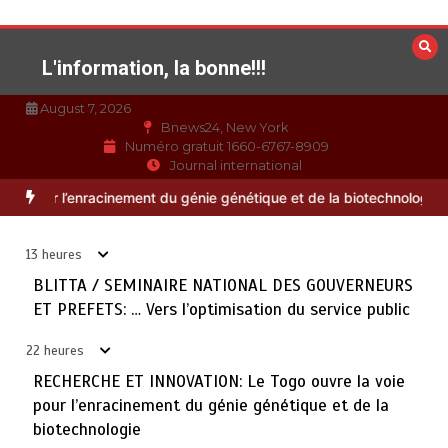
Aller
au
contenu
L'information, la bonne!!!
August 7, 2026
Bnews24, New York
Numéro gratuit 1660-6767-8909
Journal international
TOGO : Bon vent dans les secteurs des transports et du
3
OUVERNEURS ET PREFETS: … Vers l’optimisation du service public
tourisme
août 6, 2026
4 minutes
22 heures
13 heures
BLITTA / SEMINAIRE NATIONAL DES GOUVERNEURS
28 NOUVEAUX MAGISTRATS NOMMES : Vers une justice
ET PREFETS: … Vers l’optimisation du service public
4
plus rapide, plus performante et plus proche du citoyen
août 6, 2026
2 minutes
22 heures
22 heures
RECHERCHE ET INNOVATION: Le Togo ouvre la voie
pour l’enracinement du génie génétique et de la
MARQUAGE DES PRODUITS PETROLIERS : Vers un
5
biotechnologie
meilleur contrôle de la qualité des carburants mis en