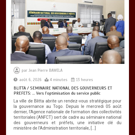
RECHERCHE ET INNOVATION: Le Togo
ouvre la voie pour l’enracinement du
génie génétique et de la biotechnologie
0
3 minutes
par
Jean Pierre BAWELA
août 6, 2026
4 minutes
13 heures
TOGO : Bon vent dans les secteurs des
transports et du tourisme
BLITTA / SEMINAIRE NATIONAL DES GOUVERNEURS ET
PREFETS: … Vers l’optimisation du service public
0
4 minutes
La ville de Blitta abrite un rendez-vous stratégique pour
la gouvernance au Togo. Depuis le mercredi 05 août
dernier, l’Agence nationale de formation des collectivités
territoriales (ANFCT) sert de cadre au séminaire national
des gouverneurs et préfets, une initiative clé du
ministère de l’Administration territoriale, […]