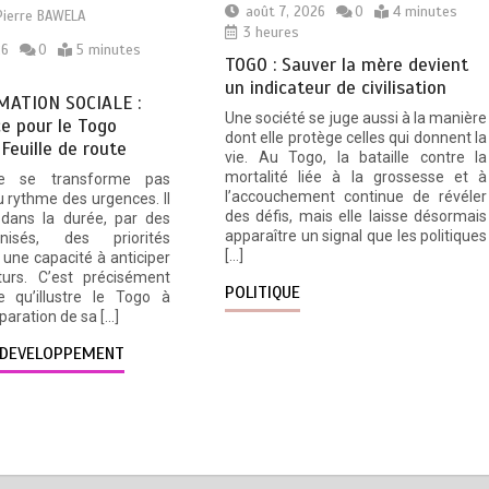
août 7, 2026
0
4 minutes
Pierre BAWELA
3 heures
26
0
5 minutes
TOGO : Sauver la mère devient
un indicateur de civilisation
ATION SOCIALE :
Une société se juge aussi à la manière
e pour le Togo
dont elle protège celles qui donnent la
 Feuille de route
vie. Au Togo, la bataille contre la
mortalité liée à la grossesse et à
e se transforme pas
l’accouchement continue de révéler
 rythme des urgences. Il
des défis, mais elle laisse désormais
 dans la durée, par des
apparaître un signal que les politiques
nisés, des priorités
[…]
une capacité à anticiper
turs. C’est précisément
POLITIQUE
e qu’illustre le Togo à
éparation de sa […]
DEVELOPPEMENT