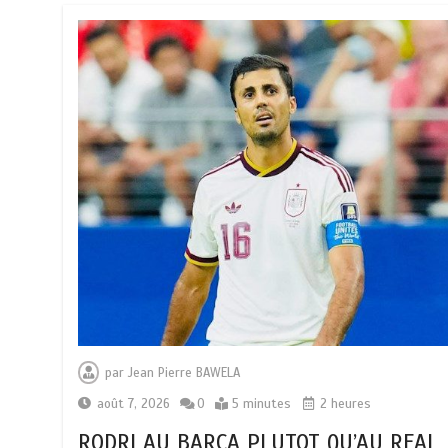
par
Jean Pierre BAWELA
août 7, 2026
0
5 minutes
2 heures
RODRI AU BARÇA PLUTOT QU’AU REAL