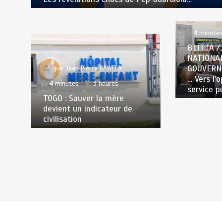
par
Jea
4 minute
BLITTA /
NATIONA
GOUVERN
par
Jean Pierre BAWELA
… Vers l’
4 minutes
3 heures
service p
TOGO : Sauver la mère
devient un indicateur de
civilisation