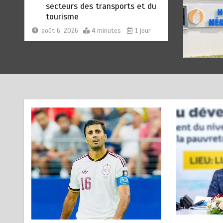
QU’AU REAL MADRID : Les
révélations chocs de Pep
Guardiola…
août 7, 2026
5 minutes
2 heures
TRANSFORMATION SOCIALE :
2
L’importance pour le Togo
d’avoir une Feuille de route
août 7, 2026
5 minutes
2 heures
TOGO : Sauver la mère devient
3
un indicateur de civilisation
août 7, 2026
4 minutes
3 heures
BLITTA / SEMINAIRE
4