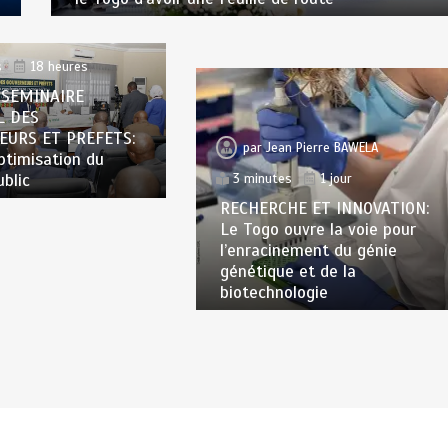
n Pierre BAWELA
s
18 heures
 SEMINAIRE
L DES
EURS ET PREFETS:
par
Jean Pierre BAWELA
optimisation du
ublic
3 minutes
1 jour
RECHERCHE ET INNOVATION:
Le Togo ouvre la voie pour
l’enracinement du génie
génétique et de la
biotechnologie