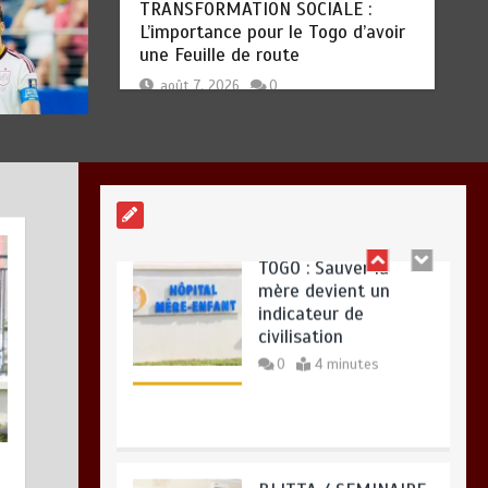
TOGO : Sauver la
mère devient un
indicateur de
civilisation
0
4 minutes
TOGO : Sauver la mère devient un
indicateur de civilisation
BLITTA / SEMINAIRE
août 7, 2026
0
NATIONAL DES
GOUVERNEURS ET
PREFETS: … Vers
l’optimisation du
service public
0
4 minutes