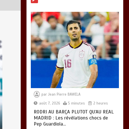
mère devient un
indicateur de
civilisation
0
4 minutes
par
Jean Pierre BAWELA
août 7, 2026
5 minutes
2 heures
RODRI AU BARÇA PLUTOT QU’AU REAL
MADRID : Les révélations chocs de
Pep Guardiola…