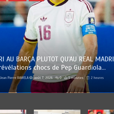
U REAL MADRID :
 Guardiola…
Jean Pierre BAWELA
inutes
2 heures