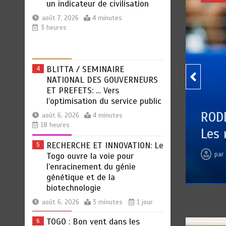
NATIONAL DES GOUVERNEURS
ET PREFETS: … Vers
l’optimisation du service public
août 6, 2026
4 minutes
18 heures
RECHERCHE ET INNOVATION: Le
5
Togo ouvre la voie pour
l’enracinement du génie
génétique et de la
biotechnologie
r de
RODRI AU BARÇA PLUTOT QU’A
août 6, 2026
3 minutes
1 jour
Les révélations chocs de Pep
TOGO : Bon vent dans les
6
secteurs des transports et du
par
Jean Pierre BAWELA
août 7, 2026
0
5 m
tourisme
août 6, 2026
4 minutes
1 jour
RODRI AU BARÇA PLUTOT
1