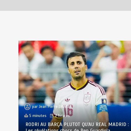
par
Jean Pierre BAWELA
5 minutes
2 heures
RODRI AU BARÇA PLUTOT QU’AU REAL MADRID :
Les révélations chocs de Pep Guardiola…