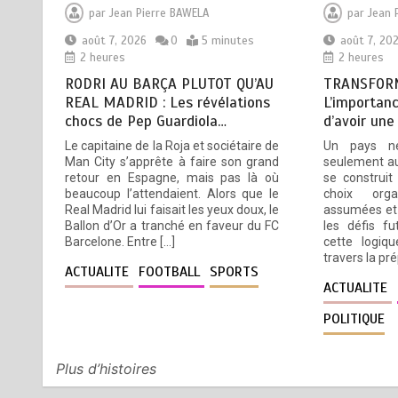
NATIONAL DES GOUVERNEURS
par
Jean Pierre BAWELA
par
Jean 
ET PREFETS: … Vers
août 7, 2026
0
5 minutes
août 7, 20
l’optimisation du service public
2 heures
2 heures
août 6, 2026
4 minutes
RODRI AU BARÇA PLUTOT QU’AU
TRANSFORM
18 heures
REAL MADRID : Les révélations
L’importanc
chocs de Pep Guardiola…
d’avoir une
RECHERCHE ET INNOVATION: Le
5
Le capitaine de la Roja et sociétaire de
Un pays n
Togo ouvre la voie pour
Man City s’apprête à faire son grand
seulement au
l’enracinement du génie
retour en Espagne, mais pas là où
se construit
génétique et de la
beaucoup l’attendaient. Alors que le
choix orga
biotechnologie
Real Madrid lui faisait les yeux doux, le
assumées et 
Ballon d’Or a tranché en faveur du FC
les défis fu
août 6, 2026
3 minutes
1 jour
Barcelone. Entre […]
cette logiqu
travers la pr
ACTUALITE
FOOTBALL
SPORTS
ACTUALITE
POLITIQUE
Plus d’histoires