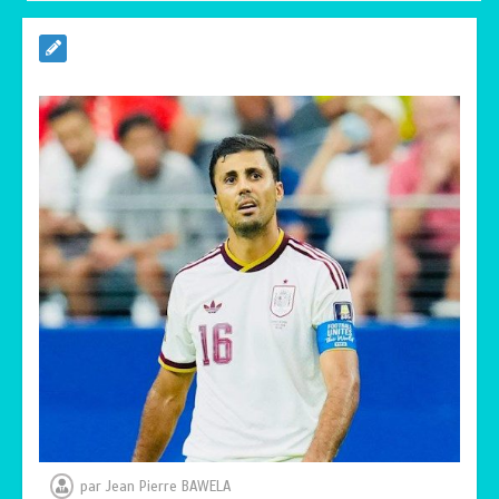
TOGO : Sauver la mère devient un
indicateur de civilisation
0
4 minutes
par
Jean Pierre BAWELA