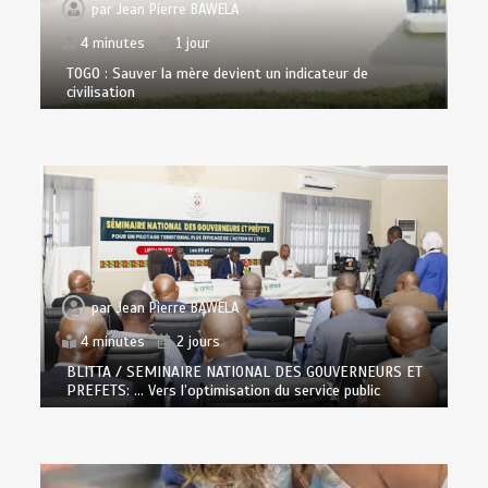
par
Jean Pierre BAWELA
4 minutes
1 jour
TOGO : Sauver la mère devient un indicateur de
civilisation
par
Jean Pierre BAWELA
4 minutes
2 jours
BLITTA / SEMINAIRE NATIONAL DES GOUVERNEURS ET
PREFETS: … Vers l’optimisation du service public