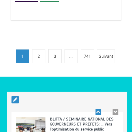
TRANSFORMATION SOCIALE :
L’importance pour le Togo d’avoir une
Feuille de route
0
5 minutes
1
2
3
…
741
Suivant
TOGO : Sauver la mère devient un
indicateur de civilisation
0
4 minutes
BLITTA / SEMINAIRE NATIONAL DES
GOUVERNEURS ET PREFETS: … Vers
l’optimisation du service public