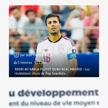
par
Jean Pierre BAWELA
5 minutes
1 jour
RODRI AU BARÇA PLUTOT QU’AU REAL MADRID : Les
révélations chocs de Pep Guardiola…