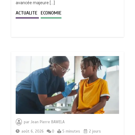
avancée majeure […]
ACTUALITE
ECONOMIE
par
Jean Pierre BAWELA
août 6, 2026
0
5 minutes
2 jours