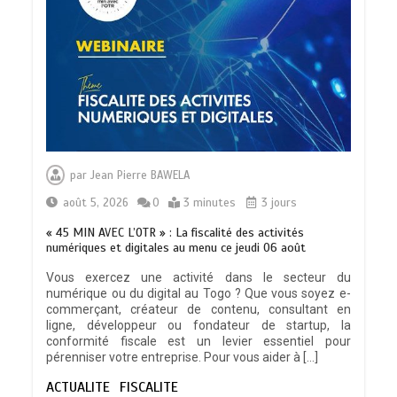
indicateur de civilisation
0
4 minutes
BLITTA / SEMINAIRE NATIONAL DES
GOUVERNEURS ET PREFETS: … Vers
par
Jean Pierre BAWELA
l’optimisation du service public
0
4 minutes
août 5, 2026
0
3 minutes
3 jours
« 45 MIN AVEC L’OTR » : La fiscalité des activités
numériques et digitales au menu ce jeudi 06 août
Vous exercez une activité dans le secteur du
numérique ou du digital au Togo ? Que vous soyez e-
RODRI AU BARÇA PLUTOT QU’AU REAL
commerçant, créateur de contenu, consultant en
MADRID : Les révélations chocs de
ligne, développeur ou fondateur de startup, la
Pep Guardiola…
conformité fiscale est un levier essentiel pour
0
5 minutes
pérenniser votre entreprise. Pour vous aider à […]
ACTUALITE
FISCALITE