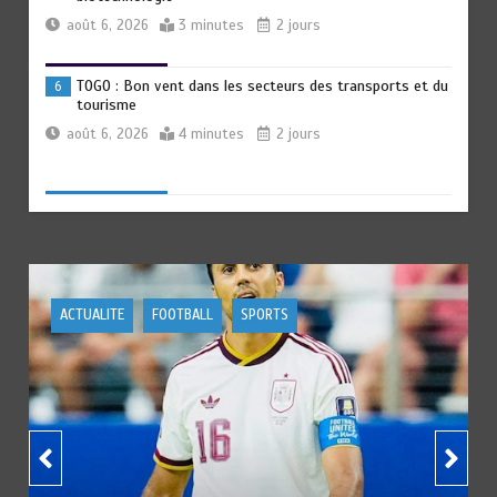
août 6, 2026
3 minutes
2 jours
TOGO : Bon vent dans les secteurs des transports et du
6
tourisme
août 6, 2026
4 minutes
2 jours
RODRI AU BARÇA PLUTOT QU’AU REAL MADRID : Les
1
révélations chocs de Pep Guardiola…
août 7, 2026
5 minutes
1 jour
ACTUALITE
DEVELOPPEMENT
POLITIQUE
TRANSFORMATION SOCIALE : L’importance pour le Togo
2
d’avoir une Feuille de route
août 7, 2026
5 minutes
1 jour
TOGO : Sauver la mère devient un indicateur de
3
civilisation