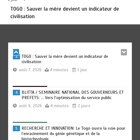
TOGO : Sauver la mère devient un indicateur de
civilisation
TRANSFORMATION SOCIALE : L’importance pour le Togo
2
d’avoir une Feuille de route
août 7, 2026
5 minutes
1 jour
TOGO : Sauver la mère devient un indicateur de
3
civilisation
août 7, 2026
4 minutes
1 jour
BLITTA / SEMINAIRE NATIONAL DES GOUVERNEURS ET
4
PREFETS: … Vers l’optimisation du service public
août 6, 2026
4 minutes
2 jours
RECHERCHE ET INNOVATION: Le Togo ouvre la voie pour
5
l’enracinement du génie génétique et de la
biotechnologie