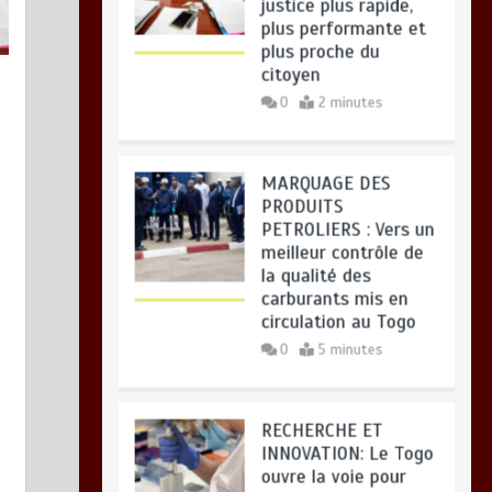
citoyen
TOGO : Bon vent dans les secteurs
0
2 minutes
des transports et du tourisme
août 6, 2026
0
MARQUAGE DES
PRODUITS
PETROLIERS : Vers un
meilleur contrôle de
la qualité des
carburants mis en
circulation au Togo
0
5 minutes
RECHERCHE ET
INNOVATION: Le Togo
ouvre la voie pour
l’enracinement du
génie génétique et
de la biotechnologie