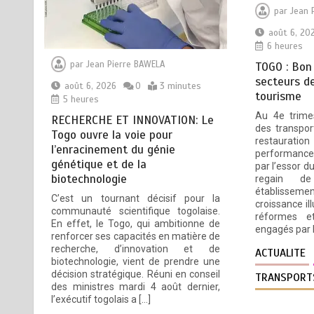
tourisme
par
Jean 
août 6, 2026
4 minutes
août 6, 20
6 heures
6 heures
par
Jean Pierre BAWELA
TOGO : Bon
secteurs de
août 6, 2026
0
3 minutes
28 NOUVEAUX MAGISTRATS
3
tourisme
5 heures
NOMMES : Vers une justice
Au 4e trime
RECHERCHE ET INNOVATION: Le
plus rapide, plus performante
des transpor
Togo ouvre la voie pour
et plus proche du citoyen
restaurati
l’enracinement du génie
performance
août 6, 2026
2 minutes
génétique et de la
par l’essor d
6 heures
biotechnologie
regain de
établisseme
C’est un tournant décisif pour la
croissance i
communauté scientifique togolaise.
MARQUAGE DES PRODUITS
4
réformes e
En effet, le Togo, qui ambitionne de
PETROLIERS : Vers un meilleur
engagés par 
renforcer ses capacités en matière de
contrôle de la qualité des
recherche, d’innovation et de
ACTUALITE
carburants mis en circulation
biotechnologie, vient de prendre une
au Togo
décision stratégique. Réuni en conseil
TRANSPORT
des ministres mardi 4 août dernier,
août 6, 2026
5 minutes
l’exécutif togolais a […]
6 heures