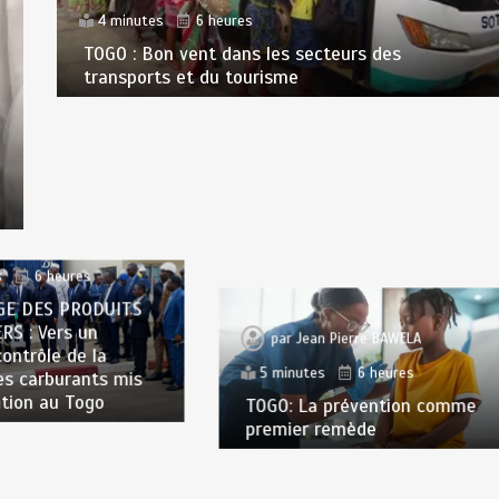
4 minutes
6 heures
TOGO : Bon vent dans les secteurs des
transports et du tourisme
n Pierre BAWELA
s
6 heures
E DES PRODUITS
RS : Vers un
par
Jean Pierre BAWELA
contrôle de la
5 minutes
6 heures
es carburants mis
ation au Togo
TOGO: La prévention comme
premier remède