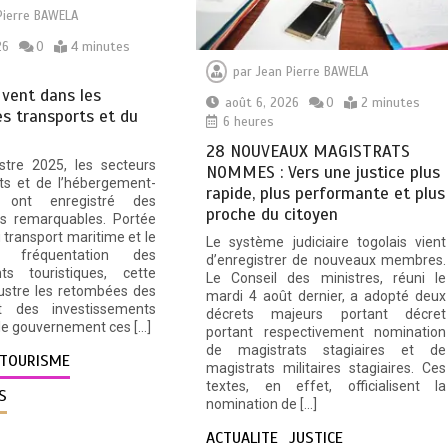
Pierre BAWELA
26
0
4 minutes
par
Jean Pierre BAWELA
 vent dans les
août 6, 2026
0
2 minutes
s transports et du
6 heures
28 NOUVEAUX MAGISTRATS
stre 2025, les secteurs
NOMMES : Vers une justice plus
ts et de l’hébergement-
rapide, plus performante et plus
on ont enregistré des
proche du citoyen
s remarquables. Portée
u transport maritime et le
Le système judiciaire togolais vient
 fréquentation des
d’enregistrer de nouveaux membres.
nts touristiques, cette
Le Conseil des ministres, réuni le
llustre les retombées des
mardi 4 août dernier, a adopté deux
t des investissements
décrets majeurs portant décret
le gouvernement ces […]
portant respectivement nomination
de magistrats stagiaires et de
TOURISME
magistrats militaires stagiaires. Ces
textes, en effet, officialisent la
S
nomination de […]
ACTUALITE
JUSTICE