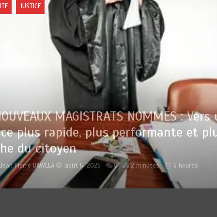
ITE
JUSTICE
NOUVEAUX MAGISTRATS NOMMES : Vers 
ice plus rapide, plus performante et pl
he du citoyen
r
Jean Pierre BAWELA
août 6, 2026
0
2 minutes
6 heures