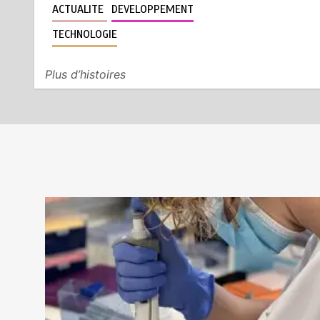
ACTUALITE
DEVELOPPEMENT
TOGO: La prévention comme
5
premier remède
TECHNOLOGIE
août 6, 2026
5 minutes
6 heures
Plus d’histoires