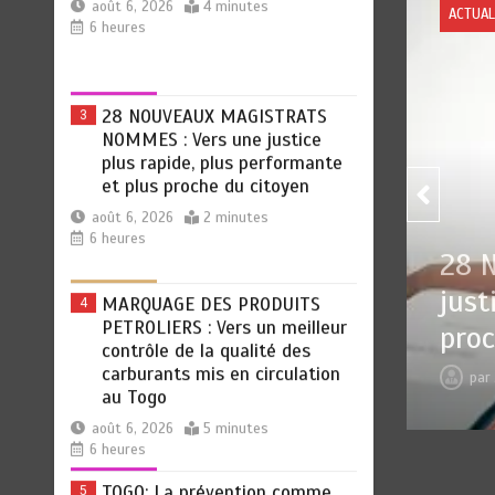
28 NOUVEAUX MAGISTRATS
3
PORTS
ACTUAL
NOMMES : Vers une justice
plus rapide, plus performante
et plus proche du citoyen
août 6, 2026
2 minutes
6 heures
MARQUAGE DES PRODUITS
4
PETROLIERS : Vers un meilleur
contrôle de la qualité des
28 
carburants mis en circulation
ans les secteurs des
au Togo
just
tourisme
août 6, 2026
5 minutes
proc
6 heures
 6, 2026
0
4 minutes
6 heures
TOGO: La prévention comme
5
pa
premier remède
août 6, 2026
5 minutes
6 heures