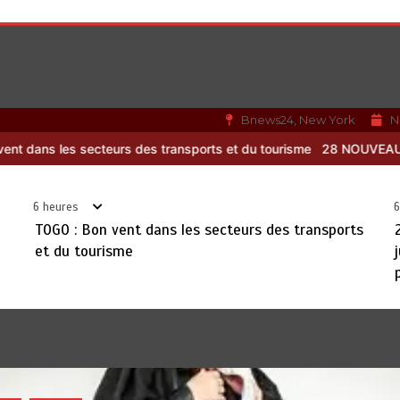
Bnews24, New York
N
our l’enracinement du génie génétique et de la biotechnologie
TO
6 heures
6
TOGO : Bon vent dans les secteurs des transports
et du tourisme