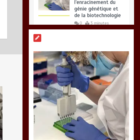
0
3 minutes
TOGO : Bon vent dans
les secteurs des
transports et du
tourisme
0
4 minutes
28 NOUVEAUX
MAGISTRATS
NOMMES : Vers une
justice plus rapide,
plus performante et
plus proche du