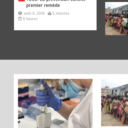
« 45 MIN AVEC L’OTR » : La
6
fiscalité des activités
numériques et digitales au
menu ce jeudi 06 août
août 5, 2026
3 minutes
19 heures
RECHERCHE ET INNOVATION: Le
1
Togo ouvre la voie pour
l’enracinement du génie
génétique et de la
biotechnologie
août 6, 2026
3 minutes
5 heures
TOGO : Bon vent dans les
2
secteurs des transports et du