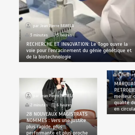
par
Jean Pierre BAWELA
3 minutes
5 heures
RECHERCHE ET INNOVATION: Le Togo ouvre la
voie pour l’enracinement du génie génétique et
de la biotechnologie
par
Jea
5 minute
MARQUAG
PETROLIE
meilleur 
par
Jean Pierre BAWELA
qualité d
2 minutes
6 heures
en circul
28 NOUVEAUX MAGISTRATS
NOMMES : Vers une justice
plus rapide, plus
performante et plus proche