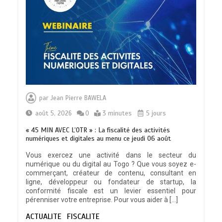
TRANSFORMATION SOCIALE :
L’importance pour le Togo d’avoir une
par
Jean Pierre BAWELA
Feuille de route
0
5 minutes
août 5, 2026
0
3 minutes
5 jours
« 45 MIN AVEC L’OTR » : La fiscalité des activités
numériques et digitales au menu ce jeudi 06 août
Vous exercez une activité dans le secteur du
numérique ou du digital au Togo ? Que vous soyez e-
TOGO : Sauver la mère devient un
commerçant, créateur de contenu, consultant en
indicateur de civilisation
ligne, développeur ou fondateur de startup, la
0
4 minutes
conformité fiscale est un levier essentiel pour
pérenniser votre entreprise. Pour vous aider à […]
ACTUALITE
FISCALITE