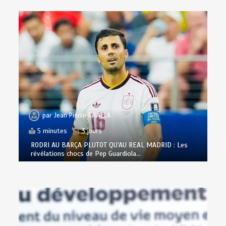
par
Jean Pierre BAWELA
5 minutes
3 jours
RODRI AU BARÇA PLUTOT QU’AU REAL MADRID : Les
révélations chocs de Pep Guardiola…