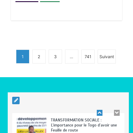
BLITTA / SEMINAIRE NATIONAL DES
GOUVERNEURS ET PREFETS: … Vers
l’optimisation du service public
0
4 minutes
1
2
3
…
741
Suivant
RODRI AU BARÇA PLUTOT QU’AU REAL
MADRID : Les révélations chocs de
Pep Guardiola…
0
5 minutes
TRANSFORMATION SOCIALE :
L’importance pour le Togo d’avoir une
Feuille de route