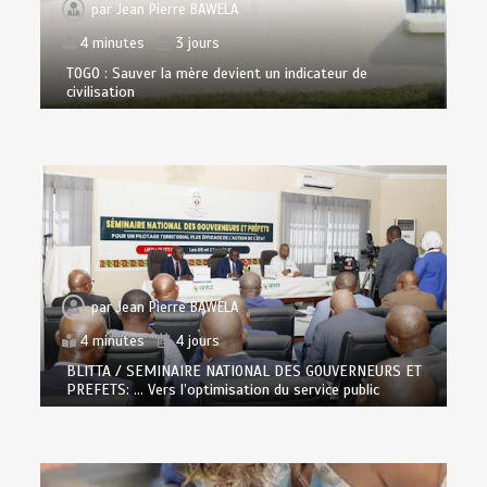
par
Jean Pierre BAWELA
4 minutes
3 jours
TOGO : Sauver la mère devient un indicateur de
civilisation
par
Jean Pierre BAWELA
4 minutes
4 jours
BLITTA / SEMINAIRE NATIONAL DES GOUVERNEURS ET
PREFETS: … Vers l’optimisation du service public