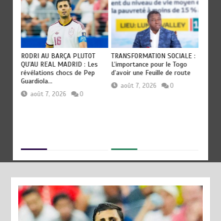
RODRI AU BARÇA PLUTOT
TRANSFORMATION SOCIALE :
TOGO : 
QU’AU REAL MADRID : Les
L’importance pour le Togo
devient
révélations chocs de Pep
d’avoir une Feuille de route
civilisa
Guardiola…
août 7, 2026
0
août
août 7, 2026
0