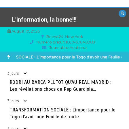
Aller
au
contenu
L'information, la bonne!!!
August 10, 2026
Bnews24, New York
Numéro gratuit 1660-6767-8909
Journal international
TOGO : Sauver la mère devient un indicateur de
3
civilisation
EAL MADRID : Les révélations chocs de Pep Guardiola…
TRANSFO
août 7, 2026
4 minutes
3 jours
3 jours
BLITTA / SEMINAIRE NATIONAL DES GOUVERNEURS ET
RODRI AU BARÇA PLUTOT QU’AU REAL MADRID :
4
PREFETS: … Vers l’optimisation du service public
Les révélations chocs de Pep Guardiola…
août 6, 2026
4 minutes
4 jours
3 jours
TRANSFORMATION SOCIALE : L’importance pour le
RECHERCHE ET INNOVATION: Le Togo ouvre la voie pour
5
Togo d’avoir une Feuille de route
l’enracinement du génie génétique et de la
biotechnologie
3 jours