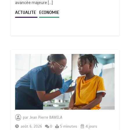
avancée majeure […]
ACTUALITE
ECONOMIE
par
Jean Pierre BAWELA
août 6, 2026
0
5 minutes
4 jours