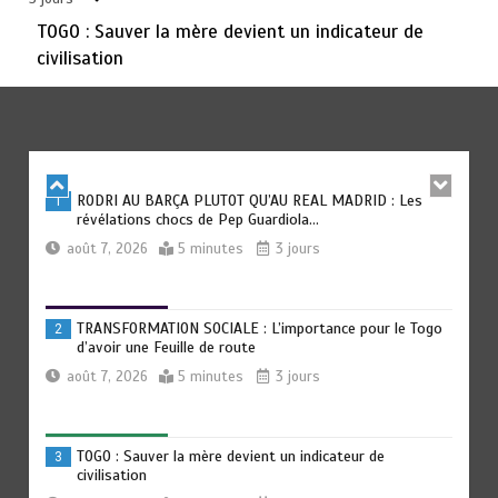
août 6, 2026
3 minutes
4 jours
TOGO : Sauver la mère devient un indicateur de
civilisation
TOGO : Bon vent dans les secteurs des transports et du
6
tourisme
août 6, 2026
4 minutes
4 jours
RODRI AU BARÇA PLUTOT QU’AU REAL MADRID : Les
1
révélations chocs de Pep Guardiola…
août 7, 2026
5 minutes
3 jours
TRANSFORMATION SOCIALE : L’importance pour le Togo
2
d’avoir une Feuille de route
août 7, 2026
5 minutes
3 jours
TOGO : Sauver la mère devient un indicateur de
3
civilisation