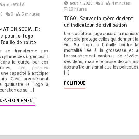
août 7, 2026
0
4 minutes
Pierre BAWELA
10 heures
26
0
5 minutes
TOGO : Sauver la mère devient
un indicateur de civilisation
ATION SOCIALE :
Une société se juge aussi à la manière
e pour le Togo
dont elle protège celles qui donnent la
 Feuille de route
vie. Au Togo, la bataille contre la
mortalité liée à la grossesse et à
e se transforme pas
l’accouchement continue de révéler
 rythme des urgences. Il
des défis, mais elle laisse désormais
 dans la durée, par des
apparaître un signal que les politiques
nisés, des priorités
[…]
une capacité à anticiper
turs. C’est précisément
POLITIQUE
e qu’illustre le Togo à
éparation de sa […]
DEVELOPPEMENT