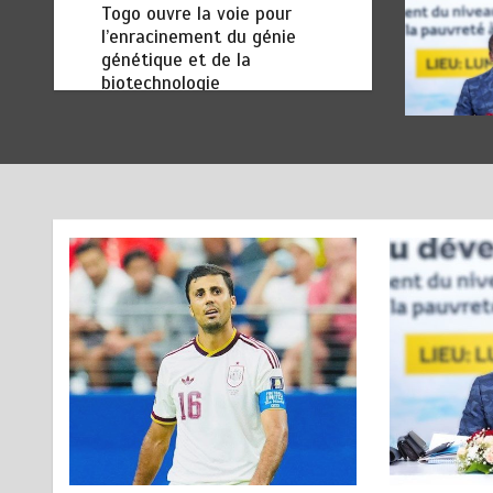
TOGO : Bon vent dans les
6
secteurs des transports et du
tourisme
août 6, 2026
4 minutes
1 jour
RODRI AU BARÇA PLUTOT
1
QU’AU REAL MADRID : Les
révélations chocs de Pep
Guardiola…
août 7, 2026
5 minutes
9 heures
TRANSFORMATION SOCIALE :
2
L’importance pour le Togo
d’avoir une Feuille de route
août 7, 2026
5 minutes
9 heures