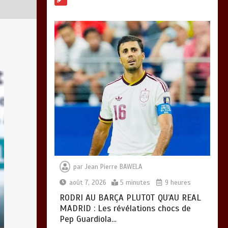
SOCIALE :
L’importance pour le
Togo d’avoir une
Feuille de route
0
5 minutes
TOGO : Sauver la
mère devient un
indicateur de
civilisation
0
4 minutes
par
Jean Pierre BAWELA
août 7, 2026
5 minutes
9 heures
RODRI AU BARÇA PLUTOT QU’AU REAL
MADRID : Les révélations chocs de
Pep Guardiola…