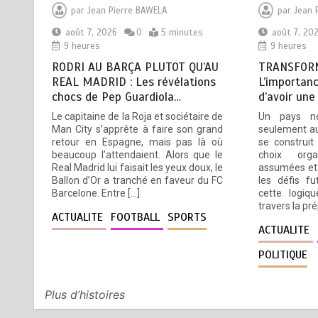
TOGO : Sauver la mère devient
3
par
Jean Pierre BAWELA
par
Jean 
un indicateur de civilisation
août 7, 2026
0
5 minutes
août 7, 20
août 7, 2026
4 minutes
9 heures
9 heures
10 heures
RODRI AU BARÇA PLUTOT QU’AU
TRANSFORM
REAL MADRID : Les révélations
L’importanc
chocs de Pep Guardiola…
d’avoir une
BLITTA / SEMINAIRE
4
Le capitaine de la Roja et sociétaire de
Un pays n
NATIONAL DES GOUVERNEURS
Man City s’apprête à faire son grand
seulement au
retour en Espagne, mais pas là où
se construit
ET PREFETS: … Vers
beaucoup l’attendaient. Alors que le
choix orga
l’optimisation du service public
Real Madrid lui faisait les yeux doux, le
assumées et 
août 6, 2026
4 minutes
1 jour
Ballon d’Or a tranché en faveur du FC
les défis fu
Barcelone. Entre […]
cette logiqu
travers la pr
ACTUALITE
FOOTBALL
SPORTS
RECHERCHE ET INNOVATION: Le
5
ACTUALITE
Togo ouvre la voie pour
l’enracinement du génie
POLITIQUE
génétique et de la
biotechnologie
Plus d’histoires
août 6, 2026
3 minutes
1 jour