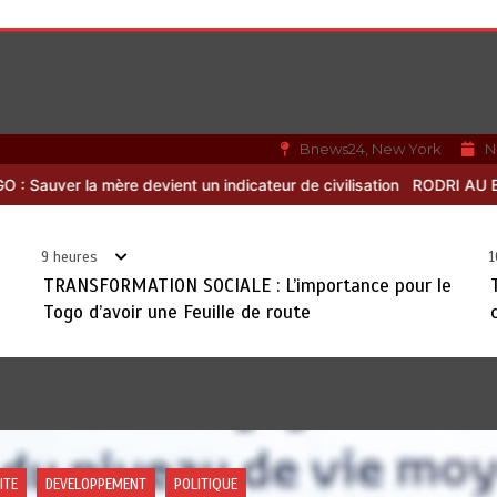
Bnews24, New York
N
teur de civilisation
RODRI AU BARÇA PLUTOT QU’AU REAL MADRID 
9 heures
1
TRANSFORMATION SOCIALE : L’importance pour le
Togo d’avoir une Feuille de route
QUE