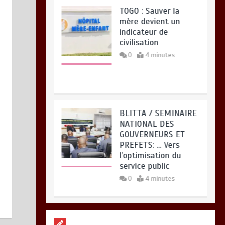
BLITTA / SEMINAIRE
NATIONAL DES
GOUVERNEURS ET
PREFETS: … Vers
l’optimisation du
service public
0
4 minutes
RODRI AU BARÇA
PLUTOT QU’AU REAL
MADRID : Les
révélations chocs de
Pep Guardiola…
0
5 minutes
TRANSFORMATION