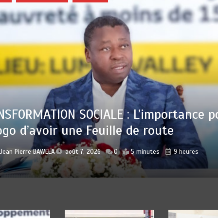
 : Sauver la mère devient un indicateu
lisation
r
Jean Pierre BAWELA
août 7, 2026
0
4 minutes
10 heures