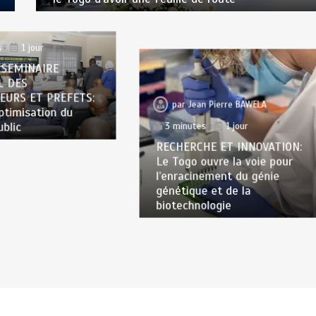
n Pierre BAWELA
s
1 jour
 SEMINAIRE
L DES
EURS ET PREFETS:
par
Jean Pierre BAWELA
optimisation du
ublic
3 minutes
1 jour
RECHERCHE ET INNOVATION:
Le Togo ouvre la voie pour
l’enracinement du génie
génétique et de la
biotechnologie