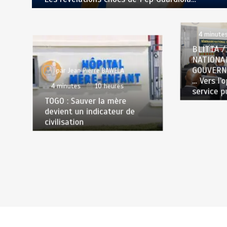
par
Jea
4 minute
BLITTA /
NATIONA
GOUVERN
par
Jean Pierre BAWELA
… Vers l’
4 minutes
10 heures
service p
TOGO : Sauver la mère
devient un indicateur de
civilisation