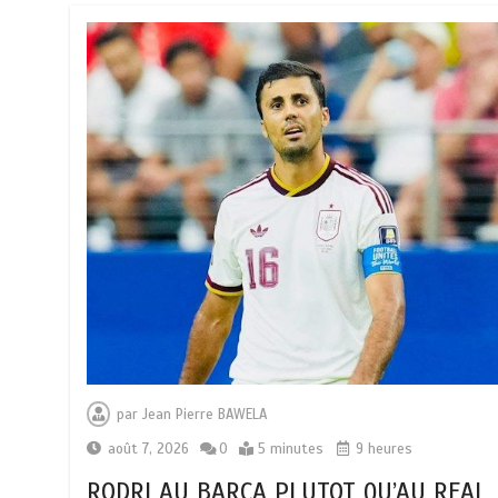
par
Jean Pierre BAWELA
août 7, 2026
0
5 minutes
9 heures
RODRI AU BARÇA PLUTOT QU’AU REAL