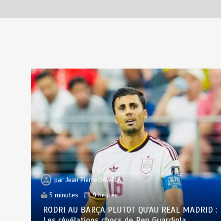
par
Jean Pierre BAWELA
5 minutes
9 heures
RODRI AU BARÇA PLUTOT QU’AU REAL MADRID :
Les révélations chocs de Pep Guardiola…