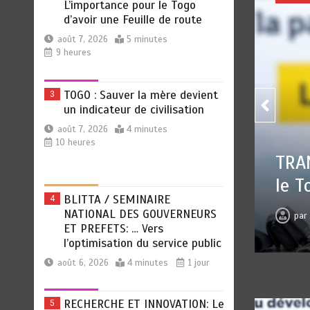
TOGO : Sauver la mère devient
un indicateur de civilisation
août 7, 2026
4 minutes
10 heures
BLITTA / SEMINAIRE
4
NATIONAL DES GOUVERNEURS
ET PREFETS: … Vers
l’optimisation du service public
TOGO
OCIALE : L’importance pour
août 6, 2026
4 minutes
1 jour
civi
e Feuille de route
RECHERCHE ET INNOVATION: Le
5
pa
 7, 2026
0
5 minutes
9 heures
Togo ouvre la voie pour
l’enracinement du génie
génétique et de la
biotechnologie
août 6, 2026
3 minutes
1 jour