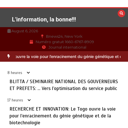
Aller
au
contenu
L'information, la bonne!!!
August 6, 2026
Bnews24, New York
Numéro gratuit 1660-6767-8909
Journal international
TOGO : Bon vent dans les secteurs des transports et du
3
Vers l’optimisation du service public
RECHERCHE ET INNOVATION
tourisme
août 6, 2026
4 minutes
17 heures
8 heures
BLITTA / SEMINAIRE NATIONAL DES GOUVERNEURS
28 NOUVEAUX MAGISTRATS NOMMES : Vers une justice
ET PREFETS: … Vers l’optimisation du service public
4
plus rapide, plus performante et plus proche du citoyen
août 6, 2026
2 minutes
17 heures
17 heures
RECHERCHE ET INNOVATION: Le Togo ouvre la voie
pour l’enracinement du génie génétique et de la
MARQUAGE DES PRODUITS PETROLIERS : Vers un
5
biotechnologie
meilleur contrôle de la qualité des carburants mis en