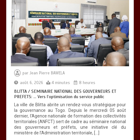
RECHERCHE ET INNOVATION: Le Togo
ouvre la voie pour l’enracinement du
génie génétique et de la biotechnologie
0
3 minutes
par
Jean Pierre BAWELA
août 6, 2026
4 minutes
8 heures
TOGO : Bon vent dans les secteurs des
transports et du tourisme
BLITTA / SEMINAIRE NATIONAL DES GOUVERNEURS ET
PREFETS: … Vers l’optimisation du service public
0
4 minutes
La ville de Blitta abrite un rendez-vous stratégique pour
la gouvernance au Togo. Depuis le mercredi 05 août
dernier, l’Agence nationale de formation des collectivités
territoriales (ANFCT) sert de cadre au séminaire national
des gouverneurs et préfets, une initiative clé du
ministère de l’Administration territoriale, […]