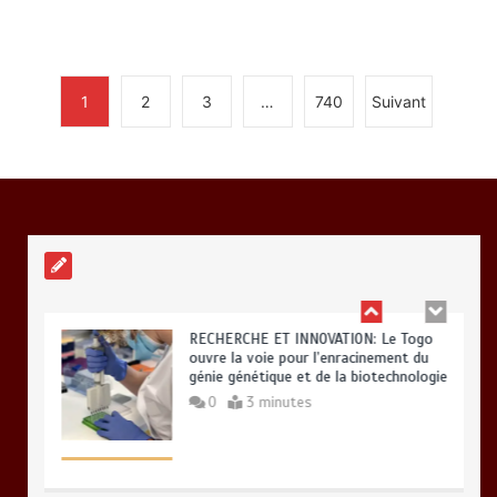
0
2 minutes
1
2
3
…
740
Suivant
BLITTA / SEMINAIRE NATIONAL DES
GOUVERNEURS ET PREFETS: … Vers
l’optimisation du service public
0
4 minutes
RECHERCHE ET INNOVATION: Le Togo
ouvre la voie pour l’enracinement du
génie génétique et de la biotechnologie
0
3 minutes