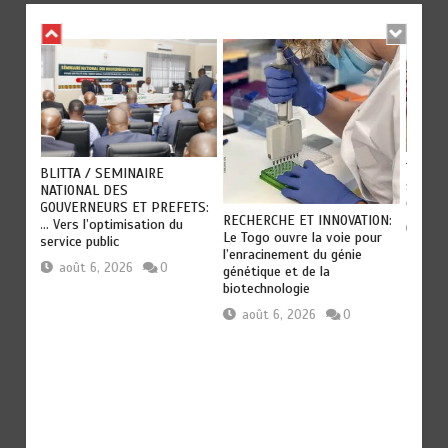
es
TOGO :
BLITTA / SEMINAIRE
s et
secteu
NATIONAL DES
du to
GOUVERNEURS ET PREFETS:
RECHERCHE ET INNOVATION:
… Vers l’optimisation du
aoû
Le Togo ouvre la voie pour
service public
l’enracinement du génie
août 6, 2026
0
génétique et de la
biotechnologie
août 6, 2026
0