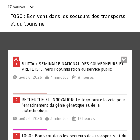
circulation au Togo
17 heures
août 6, 2026
5 minutes
17 heures
TOGO : Bon vent dans les secteurs des transports
et du tourisme
TOGO: La prévention comme premier remède
6
août 6, 2026
5 minutes
18 heures
BLITTA / SEMINAIRE NATIONAL DES GOUVERNEURS ET
1
PREFETS: … Vers l’optimisation du service public
août 6, 2026
4 minutes
8 heures
RECHERCHE ET INNOVATION: Le Togo ouvre la voie pour
2
l’enracinement du génie génétique et de la
biotechnologie
août 6, 2026
3 minutes
17 heures
TOGO : Bon vent dans les secteurs des transports et du
3