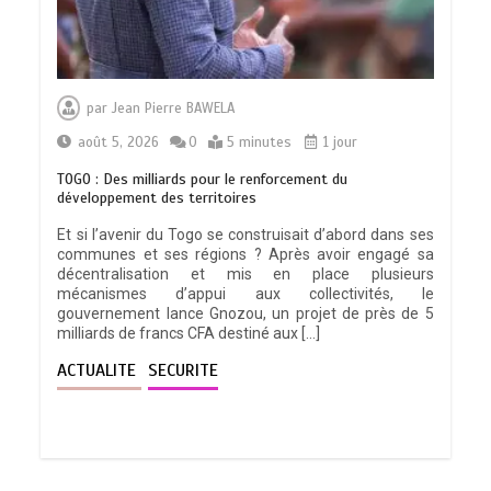
RECHERCHE ET INNOVATION: Le Togo
ouvre la voie pour l’enracinement du
par
Jean Pierre BAWELA
génie génétique et de la biotechnologie
0
3 minutes
août 5, 2026
0
5 minutes
1 jour
TOGO : Des milliards pour le renforcement du
développement des territoires
Et si l’avenir du Togo se construisait d’abord dans ses
communes et ses régions ? Après avoir engagé sa
TOGO : Bon vent dans les secteurs des
décentralisation et mis en place plusieurs
transports et du tourisme
mécanismes d’appui aux collectivités, le
0
4 minutes
gouvernement lance Gnozou, un projet de près de 5
milliards de francs CFA destiné aux […]
ACTUALITE
SECURITE
28 NOUVEAUX MAGISTRATS NOMMES :
Vers une justice plus rapide, plus
performante et plus proche du citoyen