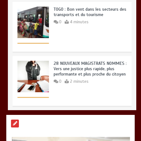
TOGO : Bon vent dans les secteurs des
transports et du tourisme
0
4 minutes
28 NOUVEAUX MAGISTRATS NOMMES :
Vers une justice plus rapide, plus
performante et plus proche du citoyen
0
2 minutes
BLITTA / SEMINAIRE NATIONAL DES
GOUVERNEURS ET PREFETS: … Vers
l’optimisation du service public
0
4 minutes