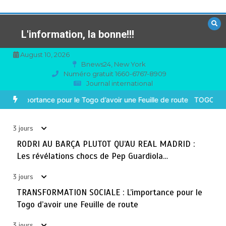
Aller
au
contenu
L'information, la bonne!!!
August 10, 2026
Bnews24, New York
Numéro gratuit 1660-6767-8909
Journal international
TOGO : Sauver la mère devient un indicateur de
3
civilisation
TOT QU’AU REAL MADRID : Les révélations chocs de Pep Guardio
août 7, 2026
4 minutes
3 jours
3 jours
BLITTA / SEMINAIRE NATIONAL DES GOUVERNEURS ET
RODRI AU BARÇA PLUTOT QU’AU REAL MADRID :
4
PREFETS: … Vers l’optimisation du service public
Les révélations chocs de Pep Guardiola…
août 6, 2026
4 minutes
4 jours
3 jours
TRANSFORMATION SOCIALE : L’importance pour le
RECHERCHE ET INNOVATION: Le Togo ouvre la voie pour
5
Togo d’avoir une Feuille de route
l’enracinement du génie génétique et de la
biotechnologie
3 jours