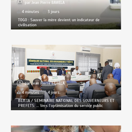
par
Jean Pierre BAWELA
4 minutes
3 jours
TOGO : Sauver la mère devient un indicateur de
civilisation
par
Jean Pierre BAWELA
4 minutes
4 jours
BLITTA / SEMINAIRE NATIONAL DES GOUVERNEURS ET
PREFETS: … Vers l’optimisation du service public