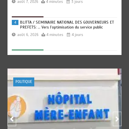
août 7, 2026
4 minutes
3 jours
BLITTA / SEMINAIRE NATIONAL DES GOUVERNEURS ET
4
PREFETS: … Vers l’optimisation du service public
août 6, 2026
4 minutes
4 jours
RECHERCHE ET INNOVATION: Le Togo ouvre la voie pour
5
l’enracinement du génie génétique et de la
biotechnologie
août 6, 2026
3 minutes
4 jours
ACTUALITE
FOOTBALL
SPORTS
TOGO : Bon vent dans les secteurs des transports et du
6
tourisme
août 6, 2026
4 minutes
4 jours
RODRI AU BARÇA PLUTOT QU’AU REAL MADRID : Les
1
révélations chocs de Pep Guardiola…