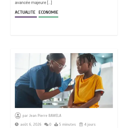
avancée majeure […]
ACTUALITE
ECONOMIE
par
Jean Pierre BAWELA
août 6, 2026
0
5 minutes
4 jours