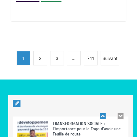
BLITTA / SEMINAIRE NATIONAL DES
GOUVERNEURS ET PREFETS: … Vers
l’optimisation du service public
0
4 minutes
1
2
3
…
741
Suivant
RODRI AU BARÇA PLUTOT QU’AU REAL
MADRID : Les révélations chocs de
Pep Guardiola…
0
5 minutes
TRANSFORMATION SOCIALE :
L’importance pour le Togo d’avoir une
Feuille de route