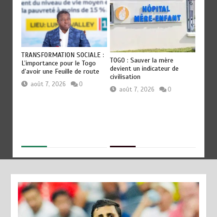
OT
TRANSFORMATION SOCIALE :
RODRI
TOGO : Sauver la mère
es
L’importance pour le Togo
QU’AU 
devient un indicateur de
ep
d’avoir une Feuille de route
révéla
civilisation
Guardi
août 7, 2026
0
août 7, 2026
0
aoû