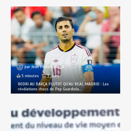
par
Jean Pierre BAWELA
5 minutes
3 jours
RODRI AU BARÇA PLUTOT QU’AU REAL MADRID : Les
révélations chocs de Pep Guardiola…