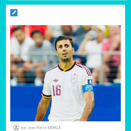
RODRI AU BARÇA PLUTOT QU’AU REAL
MADRID : Les révélations chocs de
Pep Guardiola…
0
5 minutes
TRANSFORMATION SOCIALE :
L’importance pour le Togo d’avoir une
Feuille de route
0
5 minutes
TOGO : Sauver la mère devient un
indicateur de civilisation
0
4 minutes
par
Jean Pierre BAWELA