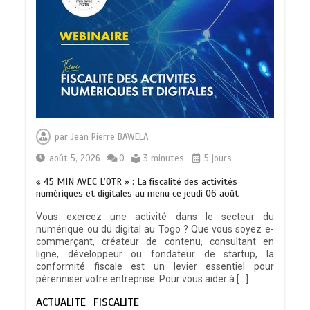
TRANSFORMATION SOCIALE :
L’importance pour le Togo d’avoir une
par
Jean Pierre BAWELA
Feuille de route
0
5 minutes
août 5, 2026
0
3 minutes
5 jours
« 45 MIN AVEC L’OTR » : La fiscalité des activités
numériques et digitales au menu ce jeudi 06 août
Vous exercez une activité dans le secteur du
numérique ou du digital au Togo ? Que vous soyez e-
TOGO : Sauver la mère devient un
commerçant, créateur de contenu, consultant en
indicateur de civilisation
ligne, développeur ou fondateur de startup, la
0
4 minutes
conformité fiscale est un levier essentiel pour
pérenniser votre entreprise. Pour vous aider à […]
ACTUALITE
FISCALITE