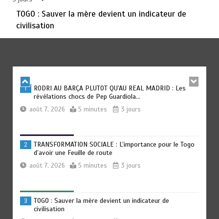
août 6, 2026
3 minutes
4 jours
TOGO : Sauver la mère devient un indicateur de
civilisation
TOGO : Bon vent dans les secteurs des transports et du
6
tourisme
août 6, 2026
4 minutes
4 jours
RODRI AU BARÇA PLUTOT QU’AU REAL MADRID : Les
1
révélations chocs de Pep Guardiola…
août 7, 2026
5 minutes
3 jours
TRANSFORMATION SOCIALE : L’importance pour le Togo
2
d’avoir une Feuille de route
août 7, 2026
5 minutes
3 jours
TOGO : Sauver la mère devient un indicateur de
3
civilisation