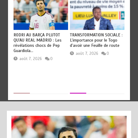
RODRI AU BARÇA PLUTOT
TRANSFORMATION SOCIALE :
TOGO : 
QU’AU REAL MADRID : Les
L’importance pour le Togo
devient
révélations chocs de Pep
d’avoir une Feuille de route
civilisa
Guardiola…
août 7, 2026
0
août
août 7, 2026
0