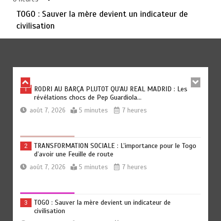
août 6, 2026
3 minutes
1 jour
TOGO : Sauver la mère devient un indicateur de
civilisation
TOGO : Bon vent dans les secteurs des transports et du
6
tourisme
août 6, 2026
4 minutes
1 jour
RODRI AU BARÇA PLUTOT QU’AU REAL MADRID : Les
1
révélations chocs de Pep Guardiola…
août 7, 2026
5 minutes
7 heures
TRANSFORMATION SOCIALE : L’importance pour le Togo
2
d’avoir une Feuille de route
août 7, 2026
5 minutes
7 heures
TOGO : Sauver la mère devient un indicateur de
3
civilisation