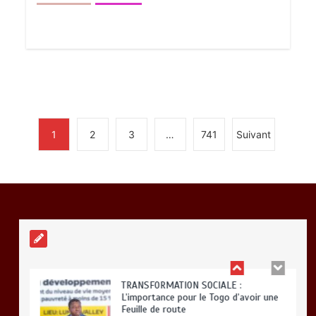
BLITTA / SEMINAIRE NATIONAL DES
GOUVERNEURS ET PREFETS: … Vers
l’optimisation du service public
0
4 minutes
1
2
3
…
741
Suivant
RODRI AU BARÇA PLUTOT QU’AU REAL
MADRID : Les révélations chocs de
Pep Guardiola…
0
5 minutes
TRANSFORMATION SOCIALE :
L’importance pour le Togo d’avoir une
Feuille de route