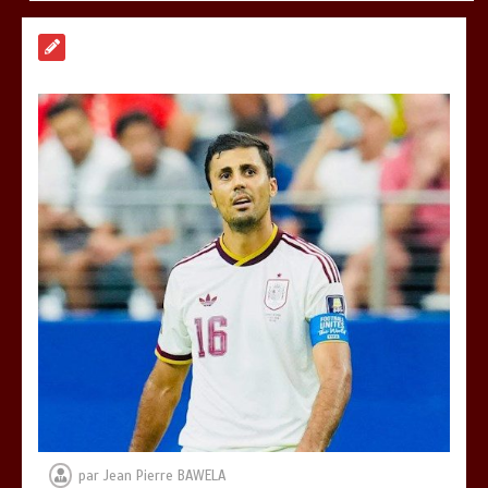
RODRI AU BARÇA PLUTOT QU’AU REAL
MADRID : Les révélations chocs de
Pep Guardiola…
0
5 minutes
TRANSFORMATION SOCIALE :
L’importance pour le Togo d’avoir une
Feuille de route
0
5 minutes
TOGO : Sauver la mère devient un
indicateur de civilisation
0
4 minutes
par
Jean Pierre BAWELA