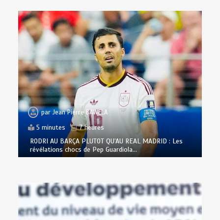
par
Jean Pierre BAWELA
5 minutes
7 heures
RODRI AU BARÇA PLUTOT QU’AU REAL MADRID : Les
révélations chocs de Pep Guardiola…