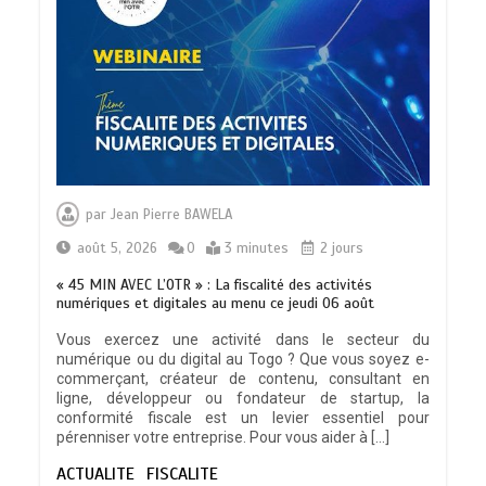
TRANSFORMATION SOCIALE :
L’importance pour le Togo d’avoir une
par
Jean Pierre BAWELA
Feuille de route
0
5 minutes
août 5, 2026
0
3 minutes
2 jours
« 45 MIN AVEC L’OTR » : La fiscalité des activités
numériques et digitales au menu ce jeudi 06 août
Vous exercez une activité dans le secteur du
numérique ou du digital au Togo ? Que vous soyez e-
TOGO : Sauver la mère devient un
commerçant, créateur de contenu, consultant en
indicateur de civilisation
ligne, développeur ou fondateur de startup, la
0
4 minutes
conformité fiscale est un levier essentiel pour
pérenniser votre entreprise. Pour vous aider à […]
ACTUALITE
FISCALITE