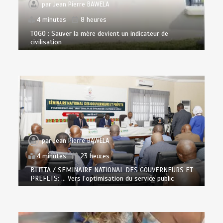
par
Jean Pierre BAWELA
4 minutes
8 heures
TOGO : Sauver la mère devient un indicateur de
civilisation
par
Jean Pierre BAWELA
4 minutes
23 heures
BLITTA / SEMINAIRE NATIONAL DES GOUVERNEURS ET
PREFETS: … Vers l’optimisation du service public