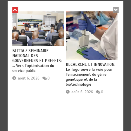
es
TOGO :
BLITTA / SEMINAIRE
s et
secteu
NATIONAL DES
du to
GOUVERNEURS ET PREFETS:
RECHERCHE ET INNOVATION:
… Vers l’optimisation du
aoû
Le Togo ouvre la voie pour
service public
l’enracinement du génie
août 6, 2026
0
génétique et de la
biotechnologie
août 6, 2026
0