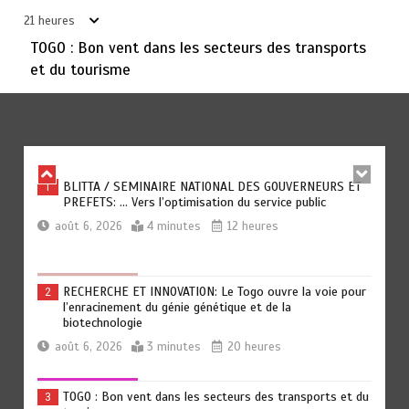
circulation au Togo
21 heures
août 6, 2026
5 minutes
21 heures
TOGO : Bon vent dans les secteurs des transports
et du tourisme
TOGO: La prévention comme premier remède
6
août 6, 2026
5 minutes
21 heures
BLITTA / SEMINAIRE NATIONAL DES GOUVERNEURS ET
1
PREFETS: … Vers l’optimisation du service public
août 6, 2026
4 minutes
12 heures
RECHERCHE ET INNOVATION: Le Togo ouvre la voie pour
2
l’enracinement du génie génétique et de la
biotechnologie
août 6, 2026
3 minutes
20 heures
TOGO : Bon vent dans les secteurs des transports et du
3