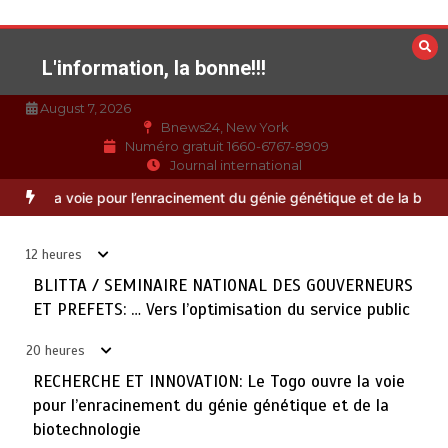
Aller
au
contenu
L'information, la bonne!!!
August 7, 2026
Bnews24, New York
Numéro gratuit 1660-6767-8909
Journal international
TOGO : Bon vent dans les secteurs des transports et du
3
S: … Vers l’optimisation du service public
RECHERCHE ET INNOV
tourisme
août 6, 2026
4 minutes
21 heures
12 heures
BLITTA / SEMINAIRE NATIONAL DES GOUVERNEURS
28 NOUVEAUX MAGISTRATS NOMMES : Vers une justice
ET PREFETS: … Vers l’optimisation du service public
4
plus rapide, plus performante et plus proche du citoyen
août 6, 2026
2 minutes
21 heures
20 heures
RECHERCHE ET INNOVATION: Le Togo ouvre la voie
pour l’enracinement du génie génétique et de la
MARQUAGE DES PRODUITS PETROLIERS : Vers un
5
biotechnologie
meilleur contrôle de la qualité des carburants mis en