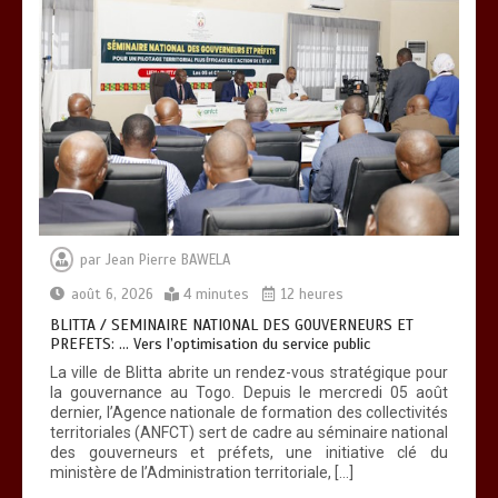
RECHERCHE ET INNOVATION: Le Togo
ouvre la voie pour l’enracinement du
génie génétique et de la biotechnologie
0
3 minutes
par
Jean Pierre BAWELA
août 6, 2026
4 minutes
12 heures
TOGO : Bon vent dans les secteurs des
transports et du tourisme
BLITTA / SEMINAIRE NATIONAL DES GOUVERNEURS ET
PREFETS: … Vers l’optimisation du service public
0
4 minutes
La ville de Blitta abrite un rendez-vous stratégique pour
la gouvernance au Togo. Depuis le mercredi 05 août
dernier, l’Agence nationale de formation des collectivités
territoriales (ANFCT) sert de cadre au séminaire national
des gouverneurs et préfets, une initiative clé du
ministère de l’Administration territoriale, […]