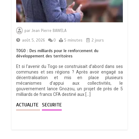
RECHERCHE ET INNOVATION: Le Togo
ouvre la voie pour l’enracinement du
par
Jean Pierre BAWELA
génie génétique et de la biotechnologie
0
3 minutes
août 5, 2026
0
5 minutes
2 jours
TOGO : Des milliards pour le renforcement du
développement des territoires
Et si l’avenir du Togo se construisait d’abord dans ses
communes et ses régions ? Après avoir engagé sa
TOGO : Bon vent dans les secteurs des
décentralisation et mis en place plusieurs
transports et du tourisme
mécanismes d’appui aux collectivités, le
0
4 minutes
gouvernement lance Gnozou, un projet de près de 5
milliards de francs CFA destiné aux […]
ACTUALITE
SECURITE
28 NOUVEAUX MAGISTRATS NOMMES :
Vers une justice plus rapide, plus
performante et plus proche du citoyen