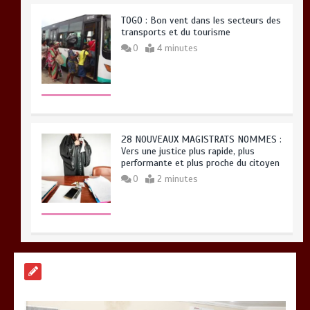
TOGO : Bon vent dans les secteurs des
transports et du tourisme
0
4 minutes
28 NOUVEAUX MAGISTRATS NOMMES :
Vers une justice plus rapide, plus
performante et plus proche du citoyen
0
2 minutes
BLITTA / SEMINAIRE NATIONAL DES
GOUVERNEURS ET PREFETS: … Vers
l’optimisation du service public
0
4 minutes