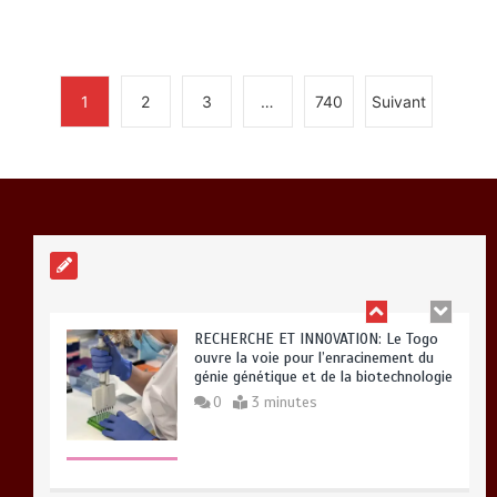
0
2 minutes
1
2
3
…
740
Suivant
BLITTA / SEMINAIRE NATIONAL DES
GOUVERNEURS ET PREFETS: … Vers
l’optimisation du service public
0
4 minutes
RECHERCHE ET INNOVATION: Le Togo
ouvre la voie pour l’enracinement du
génie génétique et de la biotechnologie
0
3 minutes