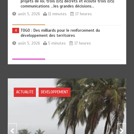
projets de loi, trois (03) décrets et écouté trois (03)
communications …les grandes décisions…
août 5, 2026
11 minutes
17 heures
TOGO : Des milliards pour le renforcement du
4
développement des territoires
août 5, 2026
5 minutes
17 heures
PROMOTION DU GENRE : Le Comité GES_PI de la
5
Commission de la Cedeao en évaluation à Accra
août 5, 2026
3 minutes
18 heures
DEVELOPPEMENT
FORUM OUEST-AFRICAIN SUR LE LEADERSHIP
6
POLITIQUE DES FEMMES : La question de la parité
hommes-femmes au menu des échanges à Abuja
août 5, 2026
5 minutes
18 heures
« 45 MIN AVEC L’OTR » : La fiscalité des activités
1