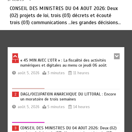
août 5, 2026
3 minutes
18 heures
CONSEIL DES MINISTRES DU 04 AOUT 2026: Deux
(02) projets de loi, trois (03) décrets et écouté
trois (03) communications …les grandes décisions…
FORUM OUEST-AFRICAIN SUR LE LEADERSHIP
6
POLITIQUE DES FEMMES : La question de la parité
hommes-femmes au menu des échanges à Abuja
août 5, 2026
5 minutes
18 heures
« 45 MIN AVEC L’OTR » : La fiscalité des activités
1
numériques et digitales au menu ce jeudi 06 août
août 5, 2026
3 minutes
11 heures
DAGL/OCCUPATION ANARCHIQUE DU LITTORAL : Encore
2
un moratoire de trois semaines
août 5, 2026
5 minutes
14 heures
CONSEIL DES MINISTRES DU 04 AOUT 2026: Deux (02)
3