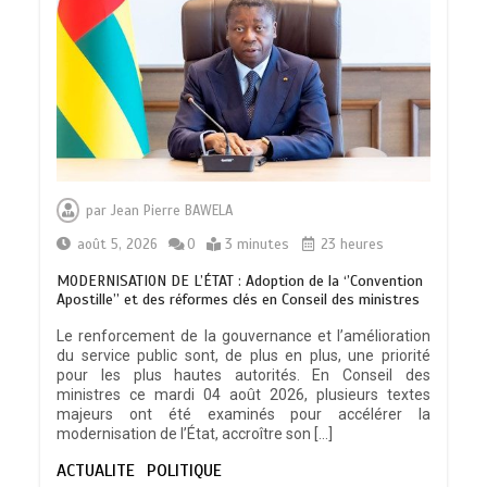
DAGL/OCCUPATION ANARCHIQUE DU
LITTORAL : Encore un moratoire de
par
Jean Pierre BAWELA
trois semaines
0
5 minutes
août 5, 2026
0
3 minutes
23 heures
MODERNISATION DE L’ÉTAT : Adoption de la ‘’Convention
Apostille’’ et des réformes clés en Conseil des ministres
Le renforcement de la gouvernance et l’amélioration
du service public sont, de plus en plus, une priorité
CONSEIL DES MINISTRES DU 04 AOUT
pour les plus hautes autorités. En Conseil des
2026: Deux (02) projets de loi, trois
ministres ce mardi 04 août 2026, plusieurs textes
(03) décrets et écouté trois (03)
majeurs ont été examinés pour accélérer la
communications …les grandes
modernisation de l’État, accroître son […]
décisions…
0
11 minutes
ACTUALITE
POLITIQUE