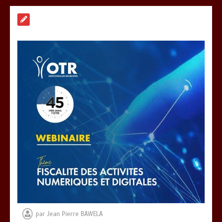
« 45 MIN AVEC L’OTR » : La fiscalité
des activités numériques et digitales
au menu ce jeudi 06 août
0
3 minutes
DAGL/OCCUPATION ANARCHIQUE DU
LITTORAL : Encore un moratoire de
trois semaines
0
5 minutes
CONSEIL DES MINISTRES DU 04 AOUT
2026: Deux (02) projets de loi, trois
(03) décrets et écouté trois (03)
communications …les grandes
décisions…
par
Jean Pierre BAWELA