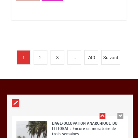
TOGO : Des milliards pour le
renforcement du développement des
territoires
0
5 minutes
1
2
3
…
740
Suivant
« 45 MIN AVEC L’OTR » : La fiscalité
des activités numériques et digitales
au menu ce jeudi 06 août
0
3 minutes
DAGL/OCCUPATION ANARCHIQUE DU
LITTORAL : Encore un moratoire de
trois semaines