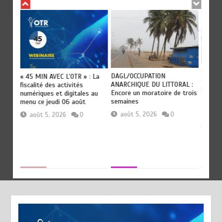
ES DU
CONSE
DAGL/OCCUPATION
« 45 MIN AVEC L’OTR » : La
2)
04 AO
ANARCHIQUE DU LITTORAL :
fiscalité des activités
)
projet
Encore un moratoire de trois
numériques et digitales au
 (03)
décret
semaines
menu ce jeudi 06 août
commu
grand
août 5, 2026
0
août 5, 2026
0
aoû