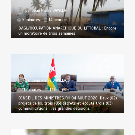
par
Jean Pierre BAWELA
5 minutes
14 heures
DAGL/OCCUPATION ANARCHIQUE DU LITTORAL : Encore
un moratoire de trois semaines
par
Jean Pierre BAWELA
11 minutes
17 heures
CONSEIL DES MINISTRES DU 04 AOUT 2026: Deux (02)
projets de loi, trois (03) décrets et écouté trois (03)
communications …les grandes décisions…