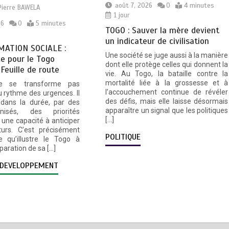
août 7, 2026
0
4 minutes
Pierre BAWELA
1 jour
26
0
5 minutes
TOGO : Sauver la mère devient
un indicateur de civilisation
ATION SOCIALE :
Une société se juge aussi à la manière
e pour le Togo
dont elle protège celles qui donnent la
 Feuille de route
vie. Au Togo, la bataille contre la
mortalité liée à la grossesse et à
e se transforme pas
l’accouchement continue de révéler
 rythme des urgences. Il
des défis, mais elle laisse désormais
 dans la durée, par des
apparaître un signal que les politiques
nisés, des priorités
[…]
une capacité à anticiper
turs. C’est précisément
POLITIQUE
e qu’illustre le Togo à
éparation de sa […]
DEVELOPPEMENT