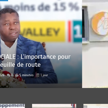
 : Sauver la mère devient un indicateu
lisation
r
Jean Pierre BAWELA
août 7, 2026
0
4 minutes
1 jour