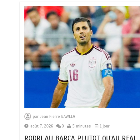
par
Jean Pierre BAWELA
août 7, 2026
0
5 minutes
1 jour
RODRI AU BARÇA PLUTOT QU’AU REAL