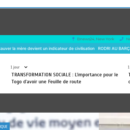
Bnews24, New York
N
de civilisation
RODRI AU BARÇA PLUTOT QU’AU REAL MADRID : Les
1 jour
1
TRANSFORMATION SOCIALE : L’importance pour le
Togo d’avoir une Feuille de route
QUE