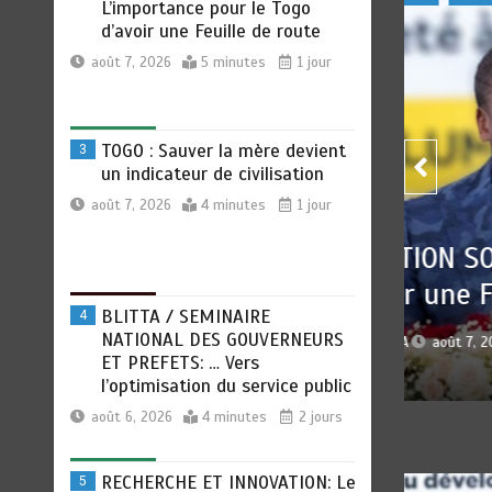
un indicateur de civilisation
août 7, 2026
4 minutes
1 jour
BLITTA / SEMINAIRE
4
NATIONAL DES GOUVERNEURS
ET PREFETS: … Vers
l’optimisation du service public
OCIALE : L’importance pour
TOGO
août 6, 2026
4 minutes
2 jours
e Feuille de route
civi
RECHERCHE ET INNOVATION: Le
5
Togo ouvre la voie pour
 7, 2026
0
5 minutes
1 jour
pa
l’enracinement du génie
génétique et de la
biotechnologie
août 6, 2026
3 minutes
2 jours
TOGO : Bon vent dans les
6