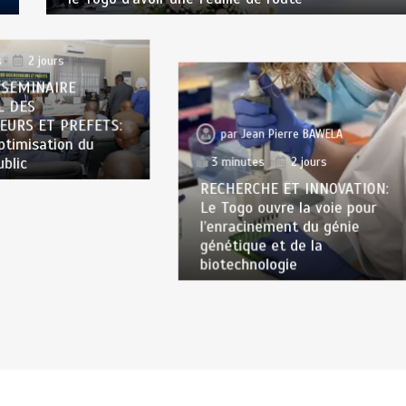
n Pierre BAWELA
s
2 jours
 SEMINAIRE
L DES
EURS ET PREFETS:
par
Jean Pierre BAWELA
optimisation du
ublic
3 minutes
2 jours
RECHERCHE ET INNOVATION:
Le Togo ouvre la voie pour
l’enracinement du génie
génétique et de la
biotechnologie