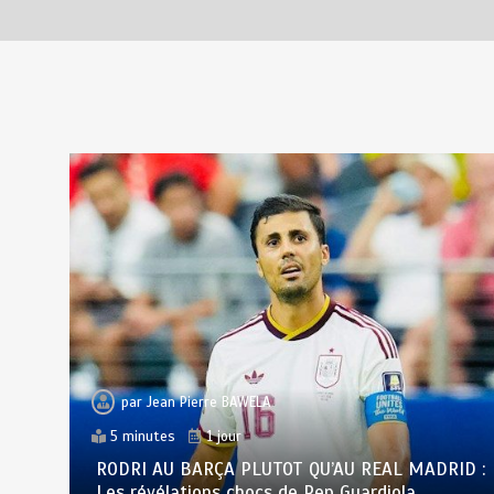
par
Jean Pierre BAWELA
5 minutes
1 jour
RODRI AU BARÇA PLUTOT QU’AU REAL MADRID :
Les révélations chocs de Pep Guardiola…