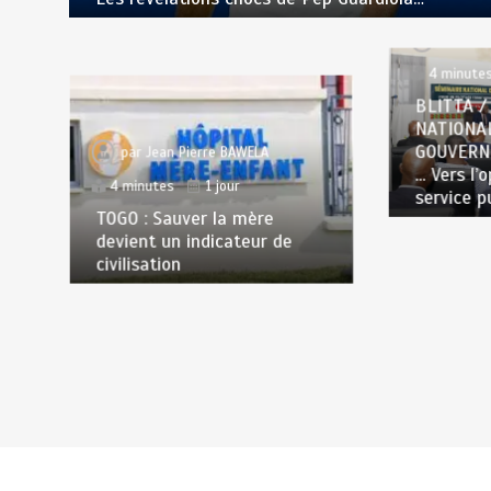
par
Jea
4 minute
BLITTA /
NATIONA
GOUVERN
par
Jean Pierre BAWELA
… Vers l’
4 minutes
1 jour
service p
TOGO : Sauver la mère
devient un indicateur de
civilisation