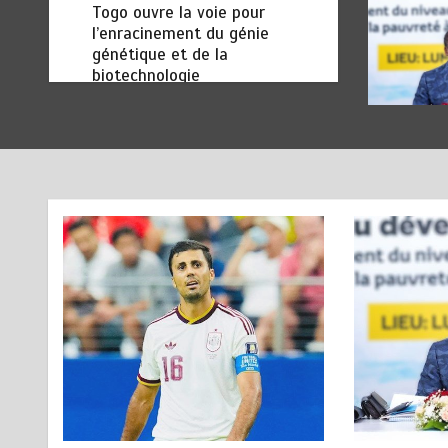
secteurs des transports et du
tourisme
août 6, 2026
4 minutes
2 jours
RODRI AU BARÇA PLUTOT
1
QU’AU REAL MADRID : Les
révélations chocs de Pep
Guardiola…
août 7, 2026
5 minutes
1 jour
TRANSFORMATION SOCIALE :
2
L’importance pour le Togo
d’avoir une Feuille de route
août 7, 2026
5 minutes
1 jour
TOGO : Sauver la mère devient
3