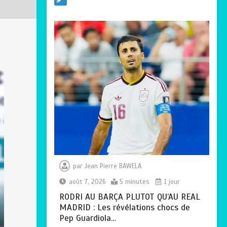
SOCIALE :
L’importance pour le
Togo d’avoir une
Feuille de route
0
5 minutes
TOGO : Sauver la
mère devient un
indicateur de
civilisation
0
4 minutes
par
Jean Pierre BAWELA
août 7, 2026
5 minutes
1 jour
RODRI AU BARÇA PLUTOT QU’AU REAL
MADRID : Les révélations chocs de
Pep Guardiola…