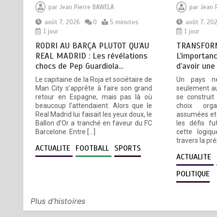
par
Jean Pierre BAWELA
par
Jean 
un indicateur de civilisation
août 7, 2026
0
5 minutes
août 7, 20
août 7, 2026
4 minutes
1 jour
1 jour
1 jour
RODRI AU BARÇA PLUTOT QU’AU
TRANSFORM
REAL MADRID : Les révélations
L’importanc
chocs de Pep Guardiola…
d’avoir une
BLITTA / SEMINAIRE
4
Le capitaine de la Roja et sociétaire de
Un pays n
NATIONAL DES GOUVERNEURS
Man City s’apprête à faire son grand
seulement au
ET PREFETS: … Vers
retour en Espagne, mais pas là où
se construit
l’optimisation du service public
beaucoup l’attendaient. Alors que le
choix orga
Real Madrid lui faisait les yeux doux, le
assumées et 
août 6, 2026
4 minutes
2 jours
Ballon d’Or a tranché en faveur du FC
les défis fu
Barcelone. Entre […]
cette logiqu
travers la pr
RECHERCHE ET INNOVATION: Le
5
ACTUALITE
FOOTBALL
SPORTS
Togo ouvre la voie pour
ACTUALITE
l’enracinement du génie
POLITIQUE
génétique et de la
biotechnologie
août 6, 2026
3 minutes
2 jours
Plus d’histoires