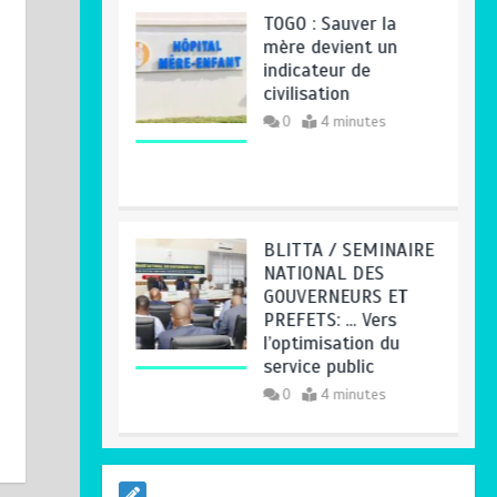
BLITTA / SEMINAIRE
NATIONAL DES
GOUVERNEURS ET
PREFETS: … Vers
l’optimisation du
service public
0
4 minutes
RODRI AU BARÇA
PLUTOT QU’AU REAL
MADRID : Les
révélations chocs de
Pep Guardiola…
0
5 minutes
TRANSFORMATION