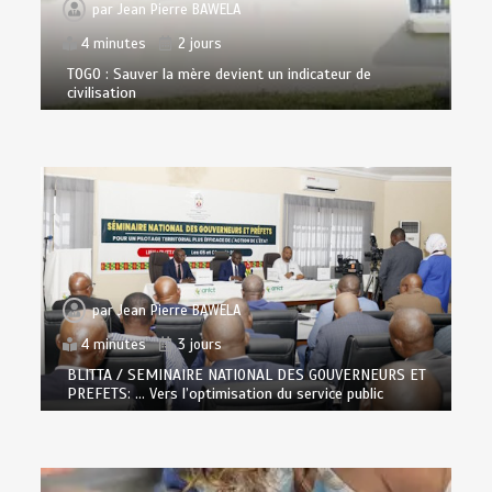
par
Jean Pierre BAWELA
4 minutes
2 jours
TOGO : Sauver la mère devient un indicateur de
civilisation
par
Jean Pierre BAWELA
4 minutes
3 jours
BLITTA / SEMINAIRE NATIONAL DES GOUVERNEURS ET
PREFETS: … Vers l’optimisation du service public