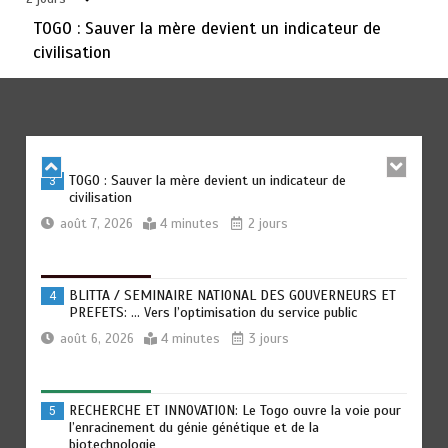
TOGO : Sauver la mère devient un indicateur de
civilisation
TRANSFORMATION SOCIALE : L’importance pour le Togo
2
d’avoir une Feuille de route
août 7, 2026
5 minutes
2 jours
TOGO : Sauver la mère devient un indicateur de
3
civilisation
août 7, 2026
4 minutes
2 jours
BLITTA / SEMINAIRE NATIONAL DES GOUVERNEURS ET
4
PREFETS: … Vers l’optimisation du service public
août 6, 2026
4 minutes
3 jours
RECHERCHE ET INNOVATION: Le Togo ouvre la voie pour
5
l’enracinement du génie génétique et de la
biotechnologie