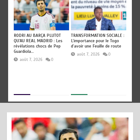
RODRI AU BARÇA PLUTOT
TRANSFORMATION SOCIALE :
TOGO :
QU’AU REAL MADRID : Les
L’importance pour le Togo
e
devien
révélations chocs de Pep
d’avoir une Feuille de route
civilis
Guardiola…
août 7, 2026
0
aoû
août 7, 2026
0