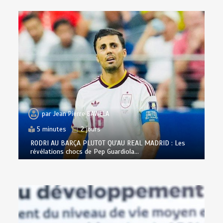
par
Jean Pierre BAWELA
5 minutes
2 jours
RODRI AU BARÇA PLUTOT QU’AU REAL MADRID : Les
révélations chocs de Pep Guardiola…