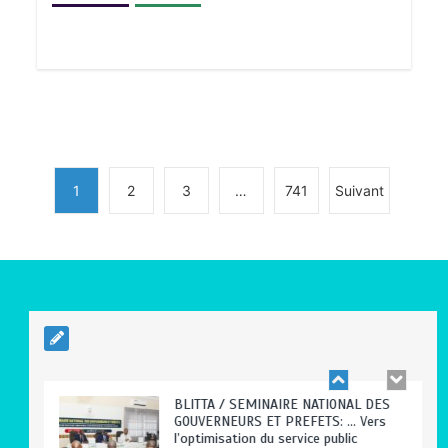
TRANSFORMATION SOCIALE :
L’importance pour le Togo d’avoir une
Feuille de route
0
5 minutes
1
2
3
…
741
Suivant
TOGO : Sauver la mère devient un
indicateur de civilisation
0
4 minutes
BLITTA / SEMINAIRE NATIONAL DES
GOUVERNEURS ET PREFETS: … Vers
l’optimisation du service public