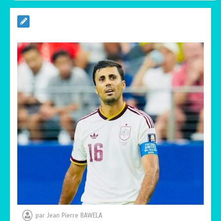
TOGO : Sauver la mère devient un
indicateur de civilisation
0
4 minutes
par
Jean Pierre BAWELA