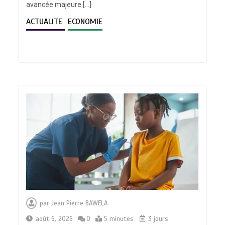
avancée majeure […]
ACTUALITE
ECONOMIE
par
Jean Pierre BAWELA
août 6, 2026
0
5 minutes
3 jours