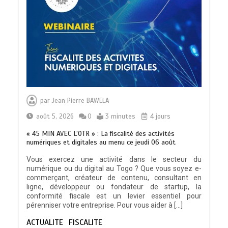
indicateur de civilisation
0
4 minutes
BLITTA / SEMINAIRE NATIONAL DES
GOUVERNEURS ET PREFETS: … Vers
par
Jean Pierre BAWELA
l’optimisation du service public
0
4 minutes
août 5, 2026
0
3 minutes
4 jours
« 45 MIN AVEC L’OTR » : La fiscalité des activités
numériques et digitales au menu ce jeudi 06 août
Vous exercez une activité dans le secteur du
numérique ou du digital au Togo ? Que vous soyez e-
RODRI AU BARÇA PLUTOT QU’AU REAL
commerçant, créateur de contenu, consultant en
MADRID : Les révélations chocs de
ligne, développeur ou fondateur de startup, la
Pep Guardiola…
conformité fiscale est un levier essentiel pour
0
5 minutes
pérenniser votre entreprise. Pour vous aider à […]
ACTUALITE
FISCALITE