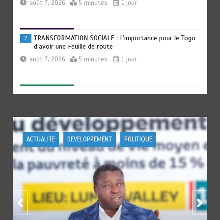
août 7, 2026
5 minutes
1 jour
TRANSFORMATION SOCIALE : L’importance pour le Togo
2
d’avoir une Feuille de route
août 7, 2026
5 minutes
1 jour
TOGO : Sauver la mère devient un indicateur de
3
civilisation
août 7, 2026
4 minutes
2 jours
POLITIQUE
POLITIQUE
BLITTA / SEMINAIRE NATIONAL DES GOUVERNEURS ET
4
PREFETS: … Vers l’optimisation du service public
août 6, 2026
4 minutes
2 jours