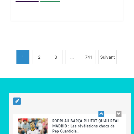
TOGO : Sauver la mère devient un
indicateur de civilisation
0
4 minutes
1
2
3
…
741
Suivant
BLITTA / SEMINAIRE NATIONAL DES
GOUVERNEURS ET PREFETS: … Vers
l’optimisation du service public
0
4 minutes
RODRI AU BARÇA PLUTOT QU’AU REAL
MADRID : Les révélations chocs de
Pep Guardiola…