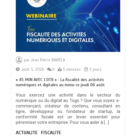
par
Jean Pierre BAWELA
août 5, 2026
0
3 minutes
3 jours
« 45 MIN AVEC L’OTR » : La fiscalité des activités
numériques et digitales au menu ce jeudi 06 août
Vous exercez une activité dans le secteur du
numérique ou du digital au Togo ? Que vous soyez e-
TRANSFORMATION SOCIALE :
commerçant, créateur de contenu, consultant en
L’importance pour le Togo d’avoir une
ligne, développeur ou fondateur de startup, la
Feuille de route
conformité fiscale est un levier essentiel pour
0
5 minutes
pérenniser votre entreprise. Pour vous aider à […]
ACTUALITE
FISCALITE