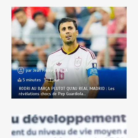
par
Jean Pierre BAWELA
5 minutes
1 jour
RODRI AU BARÇA PLUTOT QU’AU REAL MADRID : Les
révélations chocs de Pep Guardiola…