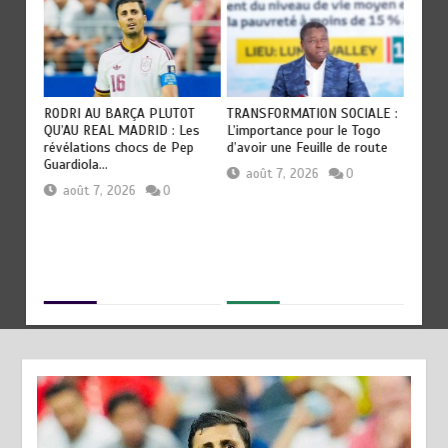
RODRI AU BARÇA PLUTOT
TRANSFORMATION SOCIALE :
TOGO :
QU’AU REAL MADRID : Les
L’importance pour le Togo
devient
révélations chocs de Pep
d’avoir une Feuille de route
civilisa
Guardiola…
août 7, 2026
0
aoû
août 7, 2026
0