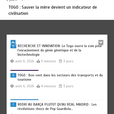
TOGO : Sauver la mère devient un indicateur de
civilisation
BLITTA / SEMINAIRE NATIONAL DES GOUVERNEURS ET
4
PREFETS: … Vers l’optimisation du service public
août 6, 2026
4 minutes
2 jours
RECHERCHE ET INNOVATION: Le Togo ouvre la voie pour
5
l’enracinement du génie génétique et de la
biotechnologie
août 6, 2026
3 minutes
3 jours
TOGO : Bon vent dans les secteurs des transports et du
6
tourisme
août 6, 2026
4 minutes
3 jours
RODRI AU BARÇA PLUTOT QU’AU REAL MADRID : Les
1
révélations chocs de Pep Guardiola…