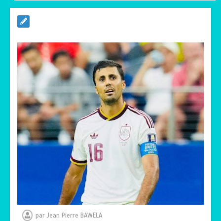
BLITTA / SEMINAIRE NATIONAL DES
GOUVERNEURS ET PREFETS: … Vers
l’optimisation du service public
0
4 minutes
RODRI AU BARÇA PLUTOT QU’AU REAL
MADRID : Les révélations chocs de
Pep Guardiola…
0
5 minutes
TRANSFORMATION SOCIALE :
L’importance pour le Togo d’avoir une
Feuille de route
0
5 minutes
par
Jean Pierre BAWELA