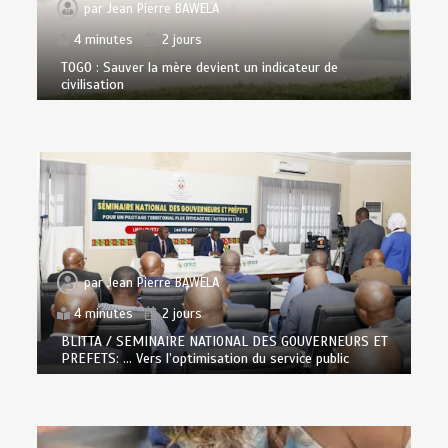
par
Jean Pierre BAWELA
4 minutes
2 jours
TOGO : Sauver la mère devient un indicateur de
civilisation
par
Jean Pierre BAWELA
4 minutes
2 jours
BLITTA / SEMINAIRE NATIONAL DES GOUVERNEURS ET
PREFETS: … Vers l’optimisation du service public