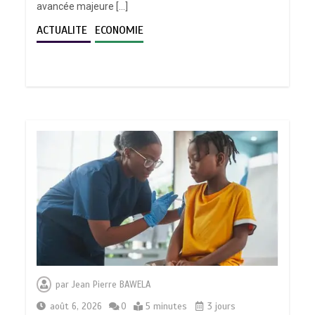
avancée majeure […]
ACTUALITE
ECONOMIE
par
Jean Pierre BAWELA
août 6, 2026
0
5 minutes
3 jours