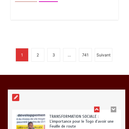
BLITTA / SEMINAIRE NATIONAL DES
GOUVERNEURS ET PREFETS: … Vers
l’optimisation du service public
0
4 minutes
1
2
3
…
741
Suivant
RODRI AU BARÇA PLUTOT QU’AU REAL
MADRID : Les révélations chocs de
Pep Guardiola…
0
5 minutes
TRANSFORMATION SOCIALE :
L’importance pour le Togo d’avoir une
Feuille de route