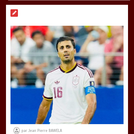
RODRI AU BARÇA PLUTOT QU’AU REAL
MADRID : Les révélations chocs de
Pep Guardiola…
0
5 minutes
TRANSFORMATION SOCIALE :
L’importance pour le Togo d’avoir une
Feuille de route
0
5 minutes
TOGO : Sauver la mère devient un
indicateur de civilisation
0
4 minutes
par
Jean Pierre BAWELA