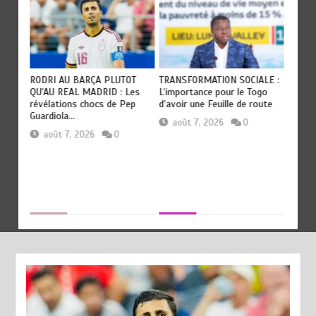
RODRI AU BARÇA PLUTOT
TRANSFORMATION SOCIALE :
TOGO :
QU’AU REAL MADRID : Les
L’importance pour le Togo
devien
révélations chocs de Pep
d’avoir une Feuille de route
civilis
Guardiola…
août 7, 2026
0
aoû
août 7, 2026
0