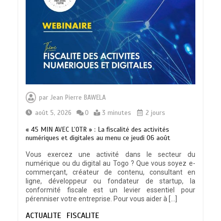
TRANSFORMATION SOCIALE :
L’importance pour le Togo d’avoir une
par
Jean Pierre BAWELA
Feuille de route
0
5 minutes
août 5, 2026
0
3 minutes
2 jours
« 45 MIN AVEC L’OTR » : La fiscalité des activités
numériques et digitales au menu ce jeudi 06 août
Vous exercez une activité dans le secteur du
numérique ou du digital au Togo ? Que vous soyez e-
TOGO : Sauver la mère devient un
commerçant, créateur de contenu, consultant en
indicateur de civilisation
ligne, développeur ou fondateur de startup, la
0
4 minutes
conformité fiscale est un levier essentiel pour
pérenniser votre entreprise. Pour vous aider à […]
ACTUALITE
FISCALITE