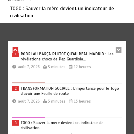
août 6, 2026
3 minutes
2 jours
TOGO : Sauver la mère devient un indicateur de
civilisation
TOGO : Bon vent dans les secteurs des transports et du
6
tourisme
août 6, 2026
4 minutes
2 jours
RODRI AU BARÇA PLUTOT QU’AU REAL MADRID : Les
1
révélations chocs de Pep Guardiola…
août 7, 2026
5 minutes
12 heures
TRANSFORMATION SOCIALE : L’importance pour le Togo
2
d’avoir une Feuille de route
août 7, 2026
5 minutes
13 heures
TOGO : Sauver la mère devient un indicateur de
3
civilisation