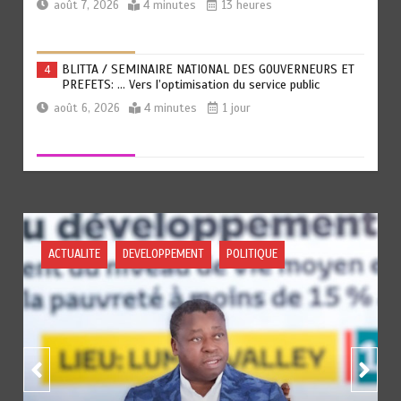
août 7, 2026
4 minutes
13 heures
BLITTA / SEMINAIRE NATIONAL DES GOUVERNEURS ET
4
PREFETS: … Vers l’optimisation du service public
août 6, 2026
4 minutes
1 jour
RECHERCHE ET INNOVATION: Le Togo ouvre la voie pour
5
l’enracinement du génie génétique et de la
biotechnologie
août 6, 2026
3 minutes
2 jours
POLITIQUE
POLITIQUE
TOGO : Bon vent dans les secteurs des transports et du
6
tourisme
août 6, 2026
4 minutes
2 jours
RODRI AU BARÇA PLUTOT QU’AU REAL MADRID : Les
1
révélations chocs de Pep Guardiola…