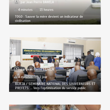
par
Jean Pierre BAWELA
4 minutes
13 heures
TOGO : Sauver la mère devient un indicateur de
civilisation
par
Jean Pierre BAWELA
4 minutes
1 jour
BLITTA / SEMINAIRE NATIONAL DES GOUVERNEURS ET
PREFETS: … Vers l’optimisation du service public