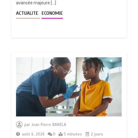
avancée majeure […]
ACTUALITE
ECONOMIE
par
Jean Pierre BAWELA
août 6, 2026
0
5 minutes
2 jours