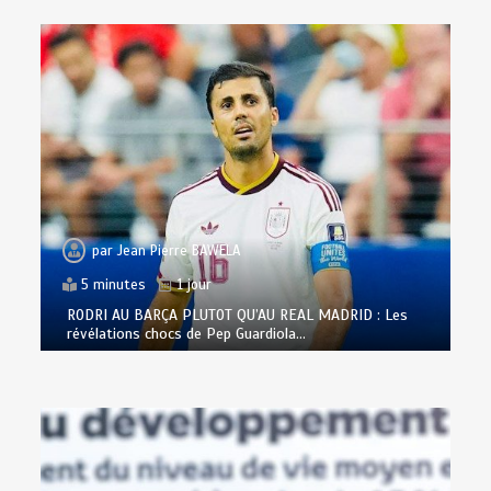
par
Jean Pierre BAWELA
5 minutes
1 jour
RODRI AU BARÇA PLUTOT QU’AU REAL MADRID : Les
révélations chocs de Pep Guardiola…