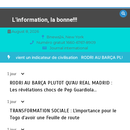
Aller
au
contenu
L'information, la bonne!!!
August 8, 2026
Bnews24, New York
Numéro gratuit 1660-6767-8909
Journal international
TOGO : Sauver la mère devient un indicateur de
3
civilisation
isation
RODRI AU BARÇA PLUTOT QU’AU REAL MADRID : Les révéla
août 7, 2026
4 minutes
1 jour
1 jour
BLITTA / SEMINAIRE NATIONAL DES GOUVERNEURS ET
RODRI AU BARÇA PLUTOT QU’AU REAL MADRID :
4
PREFETS: … Vers l’optimisation du service public
Les révélations chocs de Pep Guardiola…
août 6, 2026
4 minutes
2 jours
1 jour
TRANSFORMATION SOCIALE : L’importance pour le
RECHERCHE ET INNOVATION: Le Togo ouvre la voie pour
5
Togo d’avoir une Feuille de route
l’enracinement du génie génétique et de la
biotechnologie
1 jour