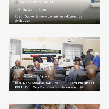
par
Jean Pierre BAWELA
4 minutes
1 jour
TOGO : Sauver la mère devient un indicateur de
civilisation
par
Jean Pierre BAWELA
4 minutes
2 jours
BLITTA / SEMINAIRE NATIONAL DES GOUVERNEURS ET
PREFETS: … Vers l’optimisation du service public