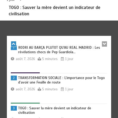
août 6, 2026
3 minutes
2 jours
TOGO : Sauver la mère devient un indicateur de
civilisation
TOGO : Bon vent dans les secteurs des transports et du
6
tourisme
août 6, 2026
4 minutes
2 jours
RODRI AU BARÇA PLUTOT QU’AU REAL MADRID : Les
1
révélations chocs de Pep Guardiola…
août 7, 2026
5 minutes
1 jour
TRANSFORMATION SOCIALE : L’importance pour le Togo
2
d’avoir une Feuille de route
août 7, 2026
5 minutes
1 jour
TOGO : Sauver la mère devient un indicateur de
3
civilisation