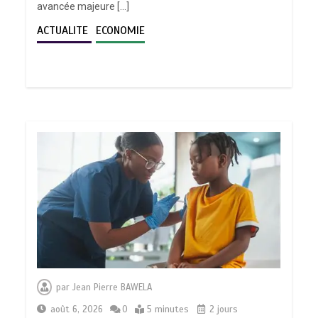
avancée majeure […]
ACTUALITE
ECONOMIE
par
Jean Pierre BAWELA
août 6, 2026
0
5 minutes
2 jours