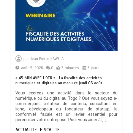
TRANSFORMATION SOCIALE :
L’importance pour le Togo d’avoir une
par
Jean Pierre BAWELA
Feuille de route
0
5 minutes
août 5, 2026
0
3 minutes
3 jours
« 45 MIN AVEC L’OTR » : La fiscalité des activités
numériques et digitales au menu ce jeudi 06 août
Vous exercez une activité dans le secteur du
numérique ou du digital au Togo ? Que vous soyez e-
TOGO : Sauver la mère devient un
commerçant, créateur de contenu, consultant en
indicateur de civilisation
ligne, développeur ou fondateur de startup, la
0
4 minutes
conformité fiscale est un levier essentiel pour
pérenniser votre entreprise. Pour vous aider à […]
ACTUALITE
FISCALITE