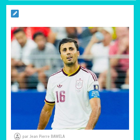
RODRI AU BARÇA PLUTOT QU’AU REAL
MADRID : Les révélations chocs de
Pep Guardiola…
0
5 minutes
TRANSFORMATION SOCIALE :
L’importance pour le Togo d’avoir une
Feuille de route
0
5 minutes
TOGO : Sauver la mère devient un
indicateur de civilisation
0
4 minutes
par
Jean Pierre BAWELA