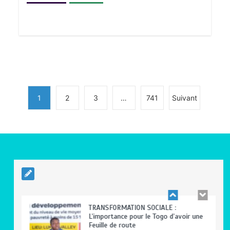
BLITTA / SEMINAIRE NATIONAL DES
GOUVERNEURS ET PREFETS: … Vers
l’optimisation du service public
0
4 minutes
1
2
3
…
741
Suivant
RODRI AU BARÇA PLUTOT QU’AU REAL
MADRID : Les révélations chocs de
Pep Guardiola…
0
5 minutes
TRANSFORMATION SOCIALE :
L’importance pour le Togo d’avoir une
Feuille de route