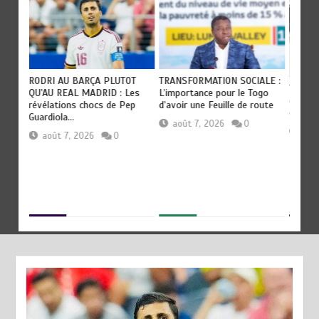
RODRI AU BARÇA PLUTOT
TRANSFORMATION SOCIALE :
TOGO :
QU’AU REAL MADRID : Les
L’importance pour le Togo
e
devien
révélations chocs de Pep
d’avoir une Feuille de route
civilis
Guardiola…
août 7, 2026
0
aoû
août 7, 2026
0