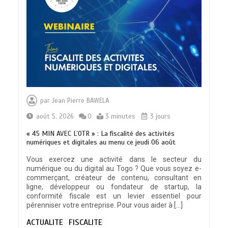
indicateur de civilisation
0
4 minutes
BLITTA / SEMINAIRE NATIONAL DES
GOUVERNEURS ET PREFETS: … Vers
par
Jean Pierre BAWELA
l’optimisation du service public
0
4 minutes
août 5, 2026
0
3 minutes
3 jours
« 45 MIN AVEC L’OTR » : La fiscalité des activités
numériques et digitales au menu ce jeudi 06 août
Vous exercez une activité dans le secteur du
numérique ou du digital au Togo ? Que vous soyez e-
RODRI AU BARÇA PLUTOT QU’AU REAL
commerçant, créateur de contenu, consultant en
MADRID : Les révélations chocs de
ligne, développeur ou fondateur de startup, la
Pep Guardiola…
conformité fiscale est un levier essentiel pour
0
5 minutes
pérenniser votre entreprise. Pour vous aider à […]
ACTUALITE
FISCALITE