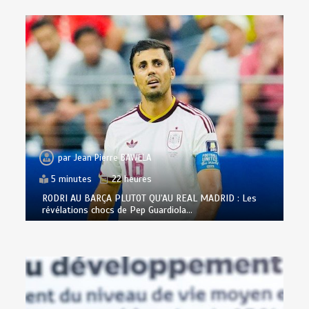
par
Jean Pierre BAWELA
5 minutes
22 heures
RODRI AU BARÇA PLUTOT QU’AU REAL MADRID : Les
révélations chocs de Pep Guardiola…