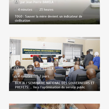
par
Jean Pierre BAWELA
4 minutes
23 heures
TOGO : Sauver la mère devient un indicateur de
civilisation
par
Jean Pierre BAWELA
4 minutes
2 jours
BLITTA / SEMINAIRE NATIONAL DES GOUVERNEURS ET
PREFETS: … Vers l’optimisation du service public