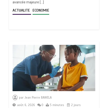
avancée majeure […]
ACTUALITE
ECONOMIE
par
Jean Pierre BAWELA
août 6, 2026
0
5 minutes
2 jours