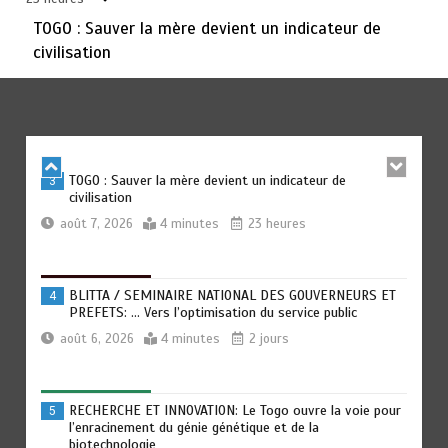
TOGO : Sauver la mère devient un indicateur de
civilisation
TRANSFORMATION SOCIALE : L’importance pour le Togo
2
d’avoir une Feuille de route
août 7, 2026
5 minutes
23 heures
TOGO : Sauver la mère devient un indicateur de
3
civilisation
août 7, 2026
4 minutes
23 heures
BLITTA / SEMINAIRE NATIONAL DES GOUVERNEURS ET
4
PREFETS: … Vers l’optimisation du service public
août 6, 2026
4 minutes
2 jours
RECHERCHE ET INNOVATION: Le Togo ouvre la voie pour
5
l’enracinement du génie génétique et de la
biotechnologie