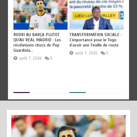
RODRI AU BARÇA PLUTOT
TRANSFORMATION SOCIALE :
TOGO :
QU’AU REAL MADRID : Les
L’importance pour le Togo
e
devien
révélations chocs de Pep
d’avoir une Feuille de route
civilis
Guardiola…
août 7, 2026
0
aoû
août 7, 2026
0