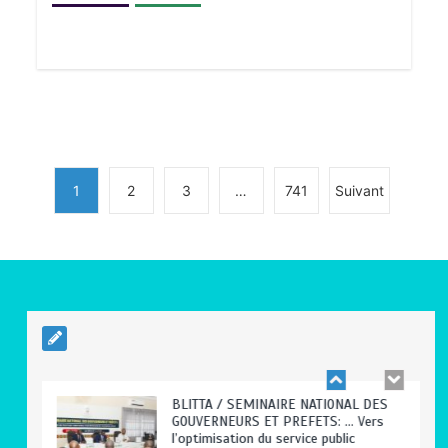
TRANSFORMATION SOCIALE :
L’importance pour le Togo d’avoir une
Feuille de route
0
5 minutes
1
2
3
…
741
Suivant
TOGO : Sauver la mère devient un
indicateur de civilisation
0
4 minutes
BLITTA / SEMINAIRE NATIONAL DES
GOUVERNEURS ET PREFETS: … Vers
l’optimisation du service public