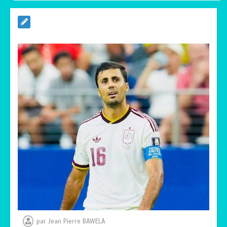
TOGO : Sauver la mère devient un
indicateur de civilisation
0
4 minutes
par
Jean Pierre BAWELA