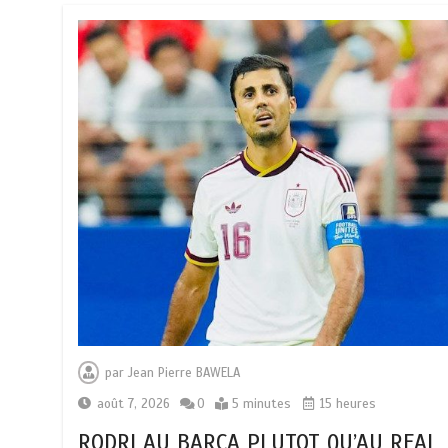
par
Jean Pierre BAWELA
août 7, 2026
0
5 minutes
15 heures
RODRI AU BARÇA PLUTOT QU’AU REAL