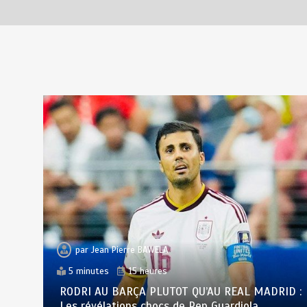
par
Jean Pierre BAWELA
5 minutes
15 heures
RODRI AU BARÇA PLUTOT QU’AU REAL MADRID :
Les révélations chocs de Pep Guardiola…