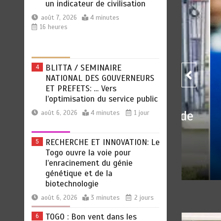
BLITTA / SEMINAIRE
4
NATIONAL DES GOUVERNEURS
ET PREFETS: … Vers
l’optimisation du service public
août 6, 2026
4 minutes
1 jour
RECHERCHE ET INNOVATION: Le
5
Togo ouvre la voie pour
mère devient un indicateur de
ROD
l’enracinement du génie
génétique et de la
Les 
biotechnologie
août 6, 2026
3 minutes
2 jours
 7, 2026
0
4 minutes
16 heures
pa
TOGO : Bon vent dans les
6
secteurs des transports et du
tourisme
août 6, 2026
4 minutes
2 jours