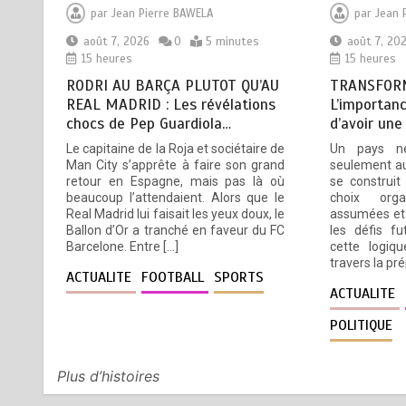
par
Jean Pierre BAWELA
par
Jean 
août 7, 2026
0
5 minutes
août 7, 20
BLITTA / SEMINAIRE
4
15 heures
15 heures
NATIONAL DES GOUVERNEURS
RODRI AU BARÇA PLUTOT QU’AU
TRANSFORM
ET PREFETS: … Vers
REAL MADRID : Les révélations
L’importanc
l’optimisation du service public
chocs de Pep Guardiola…
d’avoir une
août 6, 2026
4 minutes
1 jour
Le capitaine de la Roja et sociétaire de
Un pays n
Man City s’apprête à faire son grand
seulement au
retour en Espagne, mais pas là où
se construit
RECHERCHE ET INNOVATION: Le
5
beaucoup l’attendaient. Alors que le
choix orga
Togo ouvre la voie pour
Real Madrid lui faisait les yeux doux, le
assumées et 
l’enracinement du génie
Ballon d’Or a tranché en faveur du FC
les défis fu
génétique et de la
Barcelone. Entre […]
cette logiqu
biotechnologie
travers la pr
ACTUALITE
FOOTBALL
SPORTS
août 6, 2026
3 minutes
2 jours
ACTUALITE
POLITIQUE
Plus d’histoires