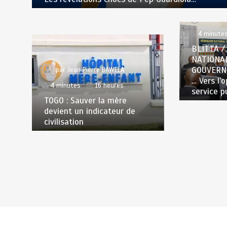
par
Jea
4 minute
BLITTA /
NATIONA
GOUVERN
par
Jean Pierre BAWELA
… Vers l’
4 minutes
16 heures
service p
TOGO : Sauver la mère
devient un indicateur de
civilisation