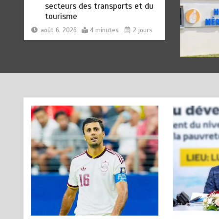
RODRI AU BARÇA PLUTOT
1
QU’AU REAL MADRID : Les
révélations chocs de Pep
Guardiola…
août 7, 2026
5 minutes
15 heures
TRANSFORMATION SOCIALE :
2
L’importance pour le Togo
d’avoir une Feuille de route
août 7, 2026
5 minutes
15 heures
TOGO : Sauver la mère devient
3
un indicateur de civilisation
août 7, 2026
4 minutes
16 heures