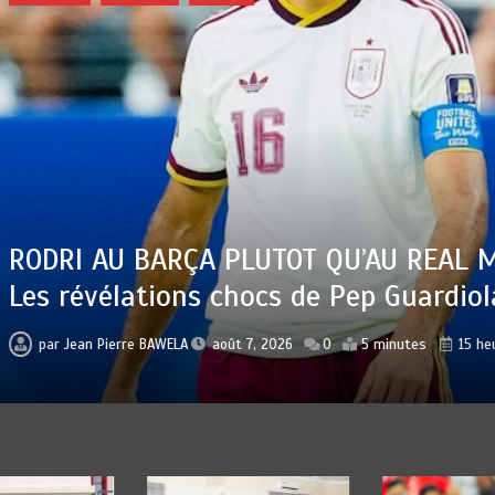
RI AU BARÇA PLUTOT QU’AU REAL MADRI
révélations chocs de Pep Guardiola…
r
Jean Pierre BAWELA
août 7, 2026
0
5 minutes
15 heures