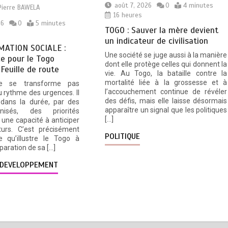
août 7, 2026
0
4 minutes
Pierre BAWELA
16 heures
26
0
5 minutes
TOGO : Sauver la mère devient
un indicateur de civilisation
ATION SOCIALE :
Une société se juge aussi à la manière
e pour le Togo
dont elle protège celles qui donnent la
 Feuille de route
vie. Au Togo, la bataille contre la
mortalité liée à la grossesse et à
e se transforme pas
l’accouchement continue de révéler
 rythme des urgences. Il
des défis, mais elle laisse désormais
 dans la durée, par des
apparaître un signal que les politiques
nisés, des priorités
[…]
une capacité à anticiper
turs. C’est précisément
POLITIQUE
e qu’illustre le Togo à
éparation de sa […]
DEVELOPPEMENT