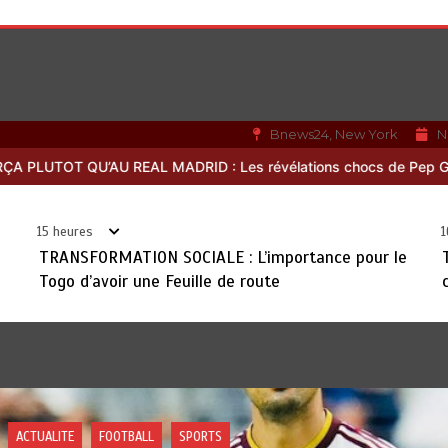
Bnews24, New York
N
révélations chocs de Pep Guardiola…
TRANSFORMATION SOCIALE : 
15 heures
1
TRANSFORMATION SOCIALE : L’importance pour le
Togo d’avoir une Feuille de route
ITE
FOOTBALL
SPORTS