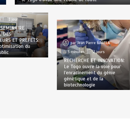
n Pierre BAWELA
s
1 jour
 SEMINAIRE
L DES
EURS ET PREFETS:
par
Jean Pierre BAWELA
optimisation du
ublic
3 minutes
2 jours
RECHERCHE ET INNOVATION:
Le Togo ouvre la voie pour
l’enracinement du génie
génétique et de la
biotechnologie