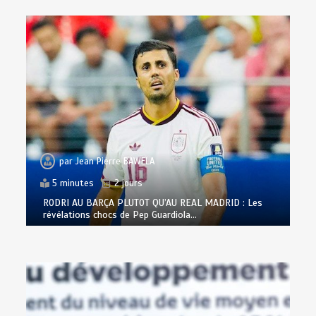
par
Jean Pierre BAWELA
5 minutes
2 jours
RODRI AU BARÇA PLUTOT QU’AU REAL MADRID : Les
révélations chocs de Pep Guardiola…