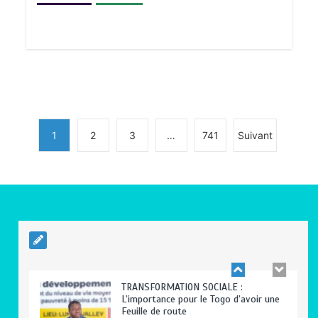
BLITTA / SEMINAIRE NATIONAL DES
GOUVERNEURS ET PREFETS: … Vers
l’optimisation du service public
0
4 minutes
1
2
3
…
741
Suivant
RODRI AU BARÇA PLUTOT QU’AU REAL
MADRID : Les révélations chocs de
Pep Guardiola…
0
5 minutes
TRANSFORMATION SOCIALE :
L’importance pour le Togo d’avoir une
Feuille de route