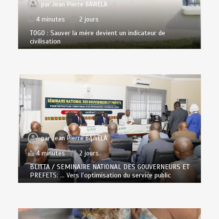
par
Jean Pierre BAWELA
4 minutes
2 jours
TOGO : Sauver la mère devient un indicateur de
civilisation
par
Jean Pierre BAWELA
4 minutes
2 jours
BLITTA / SEMINAIRE NATIONAL DES GOUVERNEURS ET
PREFETS: … Vers l’optimisation du service public