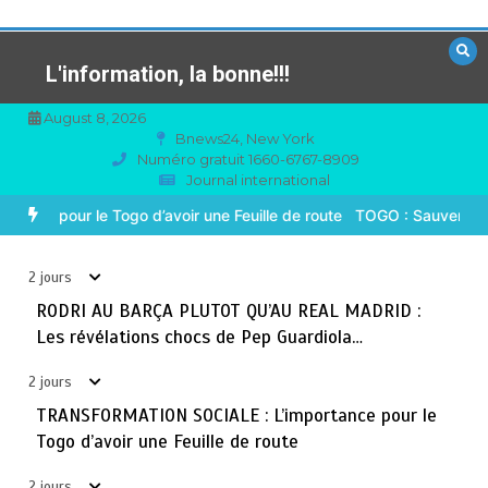
Aller
au
contenu
L'information, la bonne!!!
August 8, 2026
Bnews24, New York
Numéro gratuit 1660-6767-8909
Journal international
TOGO : Sauver la mère devient un indicateur de
3
civilisation
EAL MADRID : Les révélations chocs de Pep Guardiola…
TRANSFO
août 7, 2026
4 minutes
2 jours
2 jours
BLITTA / SEMINAIRE NATIONAL DES GOUVERNEURS ET
RODRI AU BARÇA PLUTOT QU’AU REAL MADRID :
4
PREFETS: … Vers l’optimisation du service public
Les révélations chocs de Pep Guardiola…
août 6, 2026
4 minutes
2 jours
2 jours
TRANSFORMATION SOCIALE : L’importance pour le
RECHERCHE ET INNOVATION: Le Togo ouvre la voie pour
5
Togo d’avoir une Feuille de route
l’enracinement du génie génétique et de la
biotechnologie
2 jours