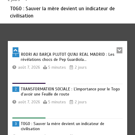
août 6, 2026
3 minutes
3 jours
TOGO : Sauver la mère devient un indicateur de
civilisation
TOGO : Bon vent dans les secteurs des transports et du
6
tourisme
août 6, 2026
4 minutes
3 jours
RODRI AU BARÇA PLUTOT QU’AU REAL MADRID : Les
1
révélations chocs de Pep Guardiola…
août 7, 2026
5 minutes
2 jours
TRANSFORMATION SOCIALE : L’importance pour le Togo
2
d’avoir une Feuille de route
août 7, 2026
5 minutes
2 jours
TOGO : Sauver la mère devient un indicateur de
3
civilisation