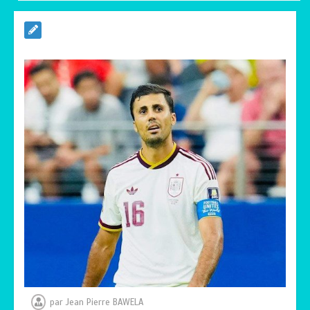
RODRI AU BARÇA PLUTOT QU’AU REAL
MADRID : Les révélations chocs de
Pep Guardiola…
0
5 minutes
TRANSFORMATION SOCIALE :
L’importance pour le Togo d’avoir une
Feuille de route
0
5 minutes
TOGO : Sauver la mère devient un
indicateur de civilisation
0
4 minutes
par
Jean Pierre BAWELA