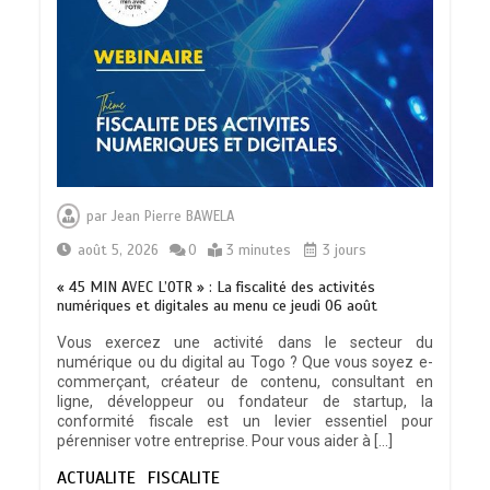
TRANSFORMATION SOCIALE :
L’importance pour le Togo d’avoir une
par
Jean Pierre BAWELA
Feuille de route
0
5 minutes
août 5, 2026
0
3 minutes
3 jours
« 45 MIN AVEC L’OTR » : La fiscalité des activités
numériques et digitales au menu ce jeudi 06 août
Vous exercez une activité dans le secteur du
numérique ou du digital au Togo ? Que vous soyez e-
TOGO : Sauver la mère devient un
commerçant, créateur de contenu, consultant en
indicateur de civilisation
ligne, développeur ou fondateur de startup, la
0
4 minutes
conformité fiscale est un levier essentiel pour
pérenniser votre entreprise. Pour vous aider à […]
ACTUALITE
FISCALITE