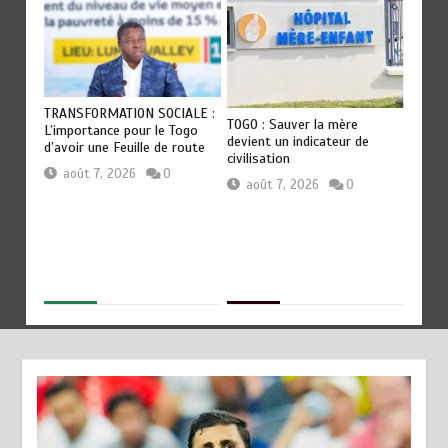
OT
TRANSFORMATION SOCIALE :
RODRI
TOGO : Sauver la mère
Les
L’importance pour le Togo
QU’AU
devient un indicateur de
ep
d’avoir une Feuille de route
révéla
civilisation
Guard
août 7, 2026
0
août 7, 2026
0
aoû