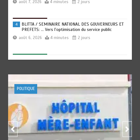
août 7, 2026
4 minutes
2 jours
BLITTA / SEMINAIRE NATIONAL DES GOUVERNEURS ET
4
PREFETS: … Vers l’optimisation du service public
août 6, 2026
4 minutes
2 jours
RECHERCHE ET INNOVATION: Le Togo ouvre la voie pour
5
l’enracinement du génie génétique et de la
biotechnologie
août 6, 2026
3 minutes
3 jours
ACTUALITE
FOOTBALL
TOGO : Bon vent dans les secteurs des transports et du
6
tourisme
août 6, 2026
4 minutes
3 jours
RODRI AU BARÇA PLUTOT QU’AU REAL MADRID : Les
1
révélations chocs de Pep Guardiola…