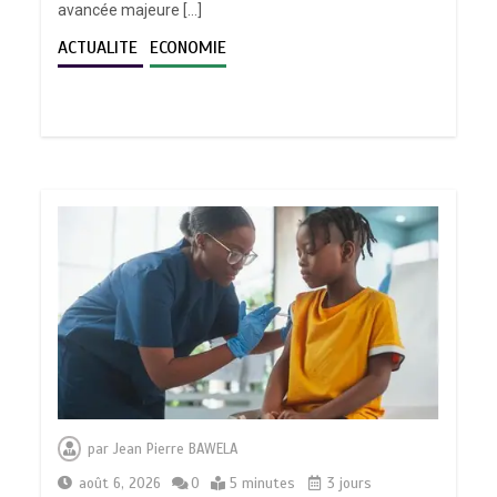
avancée majeure […]
ACTUALITE
ECONOMIE
par
Jean Pierre BAWELA
août 6, 2026
0
5 minutes
3 jours