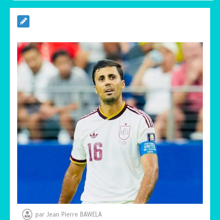
TRANSFORMATION SOCIALE :
L’importance pour le Togo d’avoir une
Feuille de route
0
5 minutes
TOGO : Sauver la mère devient un
indicateur de civilisation
0
4 minutes
par
Jean Pierre BAWELA