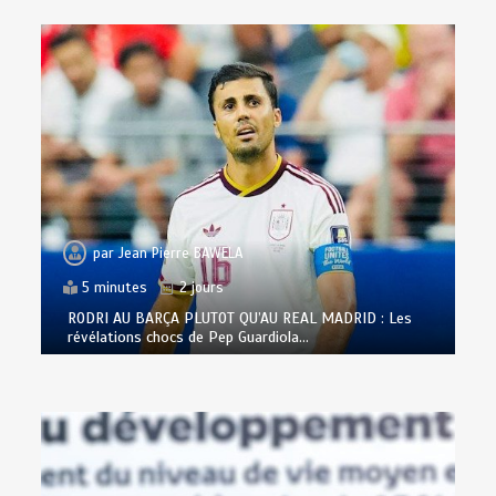
par
Jean Pierre BAWELA
5 minutes
2 jours
RODRI AU BARÇA PLUTOT QU’AU REAL MADRID : Les
révélations chocs de Pep Guardiola…