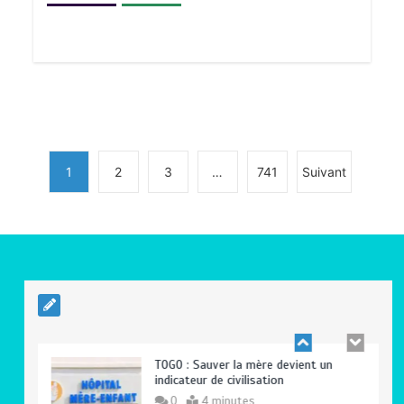
RODRI AU BARÇA PLUTOT QU’AU REAL
MADRID : Les révélations chocs de
Pep Guardiola…
0
5 minutes
1
2
3
…
741
Suivant
TRANSFORMATION SOCIALE :
L’importance pour le Togo d’avoir une
Feuille de route
0
5 minutes
TOGO : Sauver la mère devient un
indicateur de civilisation
0
4 minutes