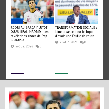
RODRI AU BARÇA PLUTOT
TRANSFORMATION SOCIALE :
TOGO :
QU’AU REAL MADRID : Les
L’importance pour le Togo
devient
révélations chocs de Pep
d’avoir une Feuille de route
civilisa
Guardiola…
août 7, 2026
0
aoû
août 7, 2026
0