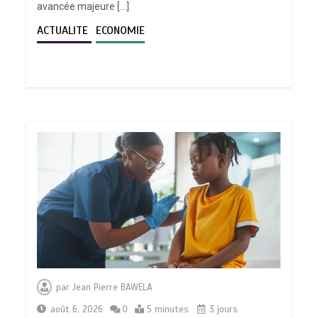
avancée majeure […]
ACTUALITE
ECONOMIE
par
Jean Pierre BAWELA
août 6, 2026
0
5 minutes
3 jours