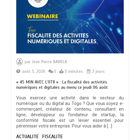
L’importance pour le Togo d’avoir une
Feuille de route
0
5 minutes
TOGO : Sauver la mère devient un
indicateur de civilisation
par
Jean Pierre BAWELA
0
4 minutes
août 5, 2026
0
3 minutes
3 jours
« 45 MIN AVEC L’OTR » : La fiscalité des activités
numériques et digitales au menu ce jeudi 06 août
Vous exercez une activité dans le secteur du
numérique ou du digital au Togo ? Que vous soyez e-
BLITTA / SEMINAIRE NATIONAL DES
commerçant, créateur de contenu, consultant en
GOUVERNEURS ET PREFETS: … Vers
ligne, développeur ou fondateur de startup, la
l’optimisation du service public
conformité fiscale est un levier essentiel pour
0
4 minutes
pérenniser votre entreprise. Pour vous aider à […]
ACTUALITE
FISCALITE