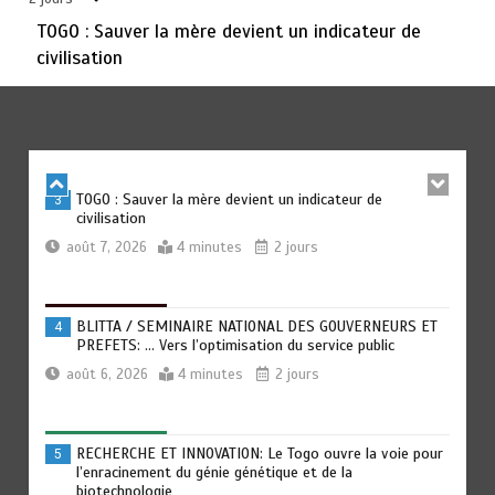
TOGO : Sauver la mère devient un indicateur de
civilisation
TRANSFORMATION SOCIALE : L’importance pour le Togo
2
d’avoir une Feuille de route
août 7, 2026
5 minutes
2 jours
TOGO : Sauver la mère devient un indicateur de
3
civilisation
août 7, 2026
4 minutes
2 jours
BLITTA / SEMINAIRE NATIONAL DES GOUVERNEURS ET
4
PREFETS: … Vers l’optimisation du service public
août 6, 2026
4 minutes
2 jours
RECHERCHE ET INNOVATION: Le Togo ouvre la voie pour
5
l’enracinement du génie génétique et de la
biotechnologie