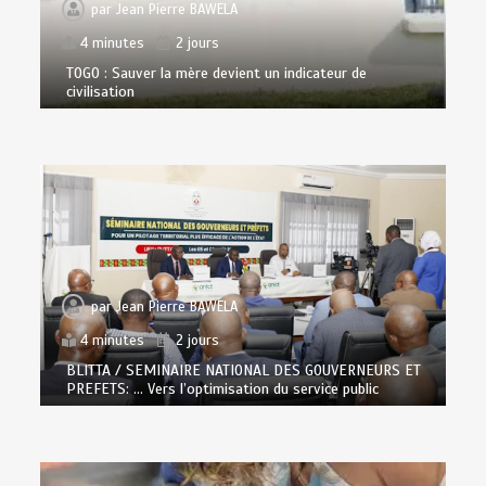
par
Jean Pierre BAWELA
4 minutes
2 jours
TOGO : Sauver la mère devient un indicateur de
civilisation
par
Jean Pierre BAWELA
4 minutes
2 jours
BLITTA / SEMINAIRE NATIONAL DES GOUVERNEURS ET
PREFETS: … Vers l’optimisation du service public