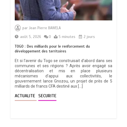
RECHERCHE ET INNOVATION: Le Togo
ouvre la voie pour l’enracinement du
par
Jean Pierre BAWELA
génie génétique et de la biotechnologie
0
3 minutes
août 5, 2026
0
5 minutes
2 jours
TOGO : Des milliards pour le renforcement du
développement des territoires
Et si l’avenir du Togo se construisait d’abord dans ses
communes et ses régions ? Après avoir engagé sa
TOGO : Bon vent dans les secteurs des
décentralisation et mis en place plusieurs
transports et du tourisme
mécanismes d’appui aux collectivités, le
0
4 minutes
gouvernement lance Gnozou, un projet de près de 5
milliards de francs CFA destiné aux […]
ACTUALITE
SECURITE
28 NOUVEAUX MAGISTRATS NOMMES :
Vers une justice plus rapide, plus
performante et plus proche du citoyen