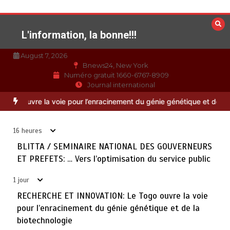
Aller
au
contenu
L'information, la bonne!!!
August 7, 2026
Bnews24, New York
Numéro gratuit 1660-6767-8909
Journal international
TOGO : Bon vent dans les secteurs des transports et du
3
REFETS: … Vers l’optimisation du service public
RECHERCHE ET 
tourisme
août 6, 2026
4 minutes
1 jour
16 heures
BLITTA / SEMINAIRE NATIONAL DES GOUVERNEURS
28 NOUVEAUX MAGISTRATS NOMMES : Vers une justice
ET PREFETS: … Vers l’optimisation du service public
4
plus rapide, plus performante et plus proche du citoyen
août 6, 2026
2 minutes
1 jour
1 jour
RECHERCHE ET INNOVATION: Le Togo ouvre la voie
pour l’enracinement du génie génétique et de la
MARQUAGE DES PRODUITS PETROLIERS : Vers un
5
biotechnologie
meilleur contrôle de la qualité des carburants mis en