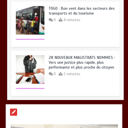
TOGO : Bon vent dans les secteurs des
transports et du tourisme
0
4 minutes
28 NOUVEAUX MAGISTRATS NOMMES :
Vers une justice plus rapide, plus
performante et plus proche du citoyen
0
2 minutes
BLITTA / SEMINAIRE NATIONAL DES
GOUVERNEURS ET PREFETS: … Vers
l’optimisation du service public
0
4 minutes