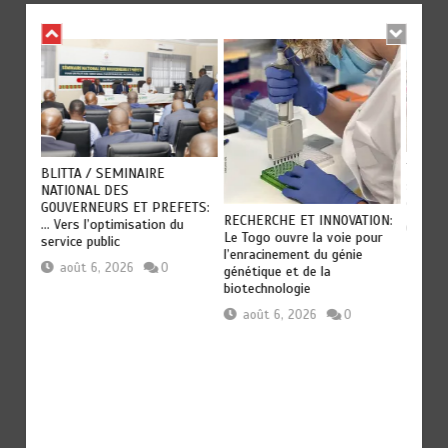
es
TOGO :
BLITTA / SEMINAIRE
s et
secteu
NATIONAL DES
du to
GOUVERNEURS ET PREFETS:
RECHERCHE ET INNOVATION:
… Vers l’optimisation du
aoû
Le Togo ouvre la voie pour
service public
l’enracinement du génie
août 6, 2026
0
génétique et de la
biotechnologie
août 6, 2026
0