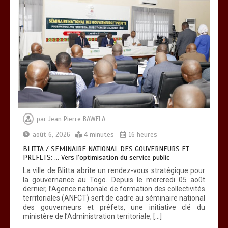
RECHERCHE ET INNOVATION: Le Togo
ouvre la voie pour l’enracinement du
génie génétique et de la biotechnologie
0
3 minutes
par
Jean Pierre BAWELA
août 6, 2026
4 minutes
16 heures
TOGO : Bon vent dans les secteurs des
transports et du tourisme
BLITTA / SEMINAIRE NATIONAL DES GOUVERNEURS ET
PREFETS: … Vers l’optimisation du service public
0
4 minutes
La ville de Blitta abrite un rendez-vous stratégique pour
la gouvernance au Togo. Depuis le mercredi 05 août
dernier, l’Agence nationale de formation des collectivités
territoriales (ANFCT) sert de cadre au séminaire national
des gouverneurs et préfets, une initiative clé du
ministère de l’Administration territoriale, […]