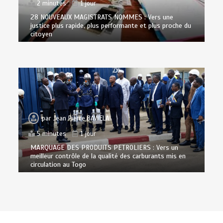
2 minutes
1 jour
28 NOUVEAUX MAGISTRATS NOMMES : Vers une
justice plus rapide, plus performante et plus proche du
citoyen
par
Jean Pierre BAWELA
5 minutes
1 jour
MARQUAGE DES PRODUITS PETROLIERS : Vers un
meilleur contrôle de la qualité des carburants mis en
circulation au Togo