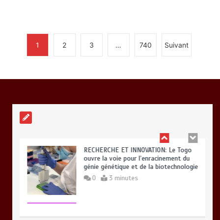
0
2 minutes
1
2
3
…
740
Suivant
BLITTA / SEMINAIRE NATIONAL DES
GOUVERNEURS ET PREFETS: … Vers
l’optimisation du service public
0
4 minutes
RECHERCHE ET INNOVATION: Le Togo
ouvre la voie pour l’enracinement du
génie génétique et de la biotechnologie
0
3 minutes