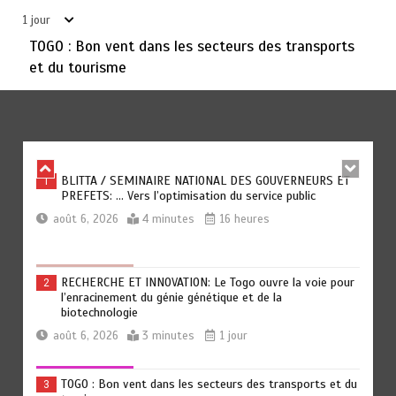
circulation au Togo
1 jour
août 6, 2026
5 minutes
1 jour
TOGO : Bon vent dans les secteurs des transports
et du tourisme
TOGO: La prévention comme premier remède
6
août 6, 2026
5 minutes
1 jour
BLITTA / SEMINAIRE NATIONAL DES GOUVERNEURS ET
1
PREFETS: … Vers l’optimisation du service public
août 6, 2026
4 minutes
16 heures
RECHERCHE ET INNOVATION: Le Togo ouvre la voie pour
2
l’enracinement du génie génétique et de la
biotechnologie
août 6, 2026
3 minutes
1 jour
TOGO : Bon vent dans les secteurs des transports et du
3