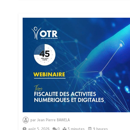
par
Jean Pierre BAWELA
août 5, 2026
0
3 minutes
9 heures