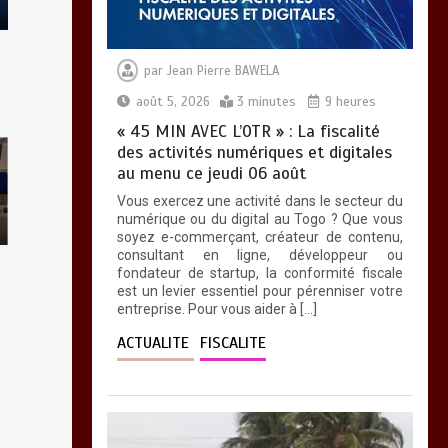
moratoire de trois
semaines
0
5 minutes
par
Jean Pierre BAWELA
août 5, 2026
3 minutes
9 heures
« 45 MIN AVEC L’OTR » : La fiscalité
des activités numériques et digitales
au menu ce jeudi 06 août
CONSEIL DES
Vous exercez une activité dans le secteur du
MINISTRES DU 04
numérique ou du digital au Togo ? Que vous
AOUT 2026: Deux (02)
soyez e-commerçant, créateur de contenu,
projets de loi, trois
consultant en ligne, développeur ou
(03) décrets et
fondateur de startup, la conformité fiscale
écouté trois (03)
est un levier essentiel pour pérenniser votre
communications …les
entreprise. Pour vous aider à […]
grandes décisions…
ACTUALITE
FISCALITE
0
11 minutes