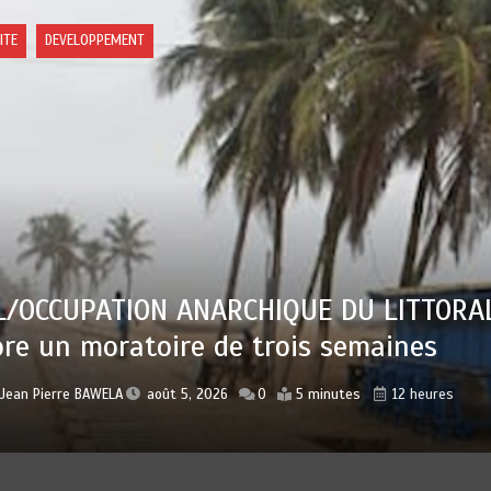
IQUE
SEIL DES MINISTRES DU 04 AOUT 2026: 
 projets de loi, trois (03) décrets et éc
s (03) communications …les grandes
sions…
r
Jean Pierre BAWELA
août 5, 2026
0
11 minutes
15 heures