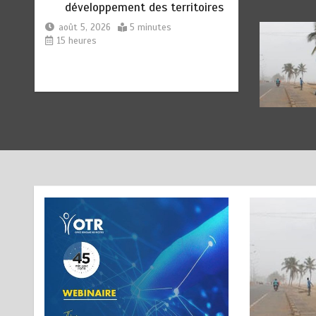
développement des territoires
août 5, 2026
5 minutes
15 heures
PROMOTION DU GENRE : Le
5
Comité GES_PI de la
Commission de la Cedeao en
évaluation à Accra
août 5, 2026
3 minutes
17 heures
FORUM OUEST-AFRICAIN SUR
6
LE LEADERSHIP POLITIQUE
DES FEMMES : La question de
la parité hommes-femmes au
menu des échanges à Abuja