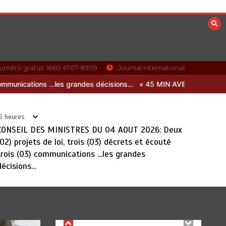
« 45 MIN AVEC L’OTR » : La
fiscalité des activités numériques
et digitales au menu ce jeudi 06
août
août 5, 2026
0
uméro gratuit 1660-6767-8909
Journal international
N AVEC L’OTR » : La fiscalité des activités numériques et digitales 
DAGL/OCCUPATION
ANARCHIQUE DU
5 heures
LITTORAL : Encore un
CONSEIL DES MINISTRES DU 04 AOUT 2026: Deux
moratoire de trois
(02) projets de loi, trois (03) décrets et écouté
semaines
trois (03) communications …les grandes
0
5 minutes
décisions…
DAGL/OCCUPATION ANARCHIQUE
DU LITTORAL : Encore un
moratoire de trois semaines
août 5, 2026
0