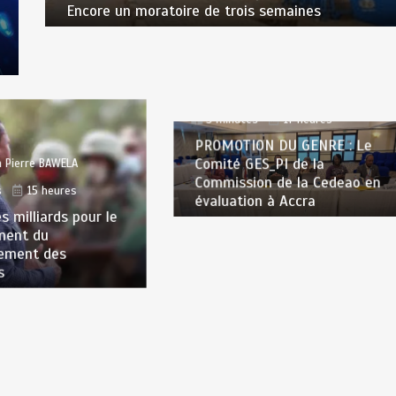
Encore un moratoire de trois semaines
par
Jean Pierre BAWELA
3 minutes
17 heures
PROMOTION DU GENRE : Le
Comité GES_PI de la
n Pierre BAWELA
Commission de la Cedeao en
s
15 heures
évaluation à Accra
s milliards pour le
ment du
ement des
s