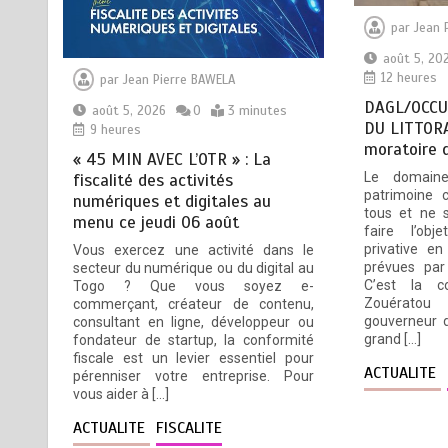
août 5, 2026
5 minutes
par
Jean 
17 heures
août 5, 20
12 heures
par
Jean Pierre BAWELA
« 45 MIN AVEC L’OTR » : La
1
DAGL/OCCU
août 5, 2026
0
3 minutes
fiscalité des activités
DU LITTORA
9 heures
numériques et digitales au
moratoire 
menu ce jeudi 06 août
« 45 MIN AVEC L’OTR » : La
Le domaine
fiscalité des activités
août 5, 2026
3 minutes
patrimoine c
numériques et digitales au
9 heures
tous et ne s
menu ce jeudi 06 août
faire l’obj
privative e
Vous exercez une activité dans le
prévues par
secteur du numérique ou du digital au
DAGL/OCCUPATION
2
C’est la c
Togo ? Que vous soyez e-
ANARCHIQUE DU LITTORAL :
Zouératou
commerçant, créateur de contenu,
gouverneur 
consultant en ligne, développeur ou
Encore un moratoire de trois
grand […]
fondateur de startup, la conformité
semaines
fiscale est un levier essentiel pour
ACTUALITE
août 5, 2026
5 minutes
pérenniser votre entreprise. Pour
vous aider à […]
12 heures
ACTUALITE
FISCALITE