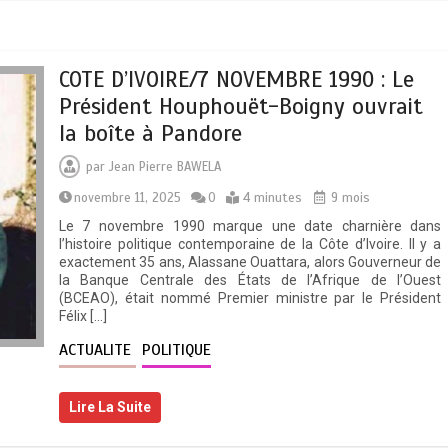
COTE D’IVOIRE/7 NOVEMBRE 1990 : Le
Président Houphouët-Boigny ouvrait
la boîte à Pandore
par
Jean Pierre BAWELA
novembre 11, 2025
0
4 minutes
9 mois
Le 7 novembre 1990 marque une date charnière dans
l’histoire politique contemporaine de la Côte d’Ivoire. Il y a
exactement 35 ans, Alassane Ouattara, alors Gouverneur de
la Banque Centrale des États de l’Afrique de l’Ouest
(BCEAO), était nommé Premier ministre par le Président
Félix […]
ACTUALITE
POLITIQUE
Lire La Suite