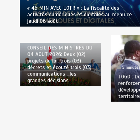
Commission de la Cedeao en
évaluation à Accra
« 45 MIN AVEC L’OTR » : La fiscalité des
activités numériques et digitales au menu ce
août 5, 2026
3 minutes
jeudi 06 août
17 heures
par
Jean Pierre BAWELA
11 minutes
15 heures
CONSEIL DES MINISTRES DU
04 AOUT 2026: Deux (02)
par
Jea
projets de loi, trois (03)
décrets et écouté trois (03)
5 minute
communications …les
TOGO : De
grandes décisions…
renforce
développ
territoire