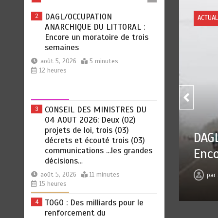
DAGL/OCCUPATION
2
POLIT
ANARCHIQUE DU LITTORAL :
Encore un moratoire de trois
semaines
août 5, 2026
5 minutes
12 heures
CONSEIL DES MINISTRES DU
3
CON
04 AOUT 2026: Deux (02)
projets de loi, trois (03)
ANARCHIQUE DU LITTORAL :
(02)
décrets et écouté trois (03)
communications …les grandes
re de trois semaines
troi
décisions…
déci
août 5, 2026
11 minutes
 5, 2026
0
5 minutes
12 heures
pa
15 heures
TOGO : Des milliards pour le
4
renforcement du