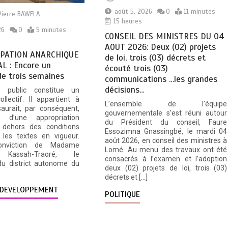
août 5, 2026
0
11 minutes
Pierre BAWELA
15 heures
26
0
5 minutes
CONSEIL DES MINISTRES DU 04
AOUT 2026: Deux (02) projets
PATION ANARCHIQUE
de loi, trois (03) décrets et
L : Encore un
écouté trois (03)
de trois semaines
communications …les grandes
décisions…
 public constitue un
ollectif. Il appartient à
L’ensemble de l’équipe
aurait, par conséquent,
gouvernementale s’est réuni autour
et d’une appropriation
du Président du conseil, Faure
n dehors des conditions
Essozimna Gnassingbé, le mardi 04
 les textes en vigueur.
août 2026, en conseil des ministres à
onviction de Madame
Lomé. Au menu des travaux ont été
 Kassah-Traoré, le
consacrés à l’examen et l’adoption
du district autonome du
deux (02) projets de loi, trois (03)
décrets et […]
DEVELOPPEMENT
POLITIQUE