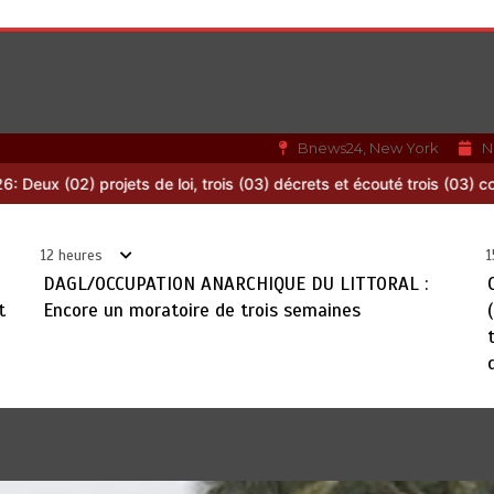
Bnews24, New York
N
écouté trois (03) communications …les grandes décisions…
« 45 MI
12 heures
1
DAGL/OCCUPATION ANARCHIQUE DU LITTORAL :
t
Encore un moratoire de trois semaines