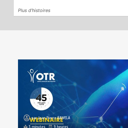
CONSEIL DES MINISTRES DU
3
Plus d’histoires
04 AOUT 2026: Deux (02)
projets de loi, trois (03)
décrets et écouté trois (03)
communications …les grandes
décisions…
août 5, 2026
11 minutes
15 heures
TOGO : Des milliards pour le
4
renforcement du
développement des territoires
août 5, 2026
5 minutes
15 heures
PROMOTION DU GENRE : Le
5
par
Jean Pierre BAWELA
Comité GES_PI de la
3 minutes
9 heures