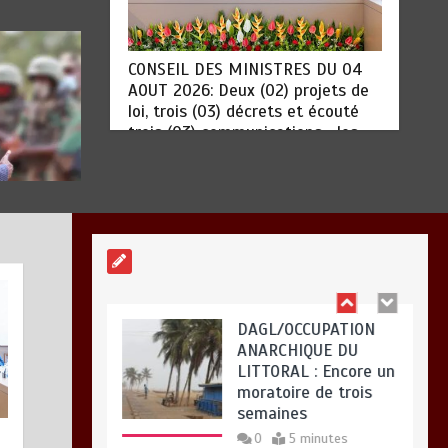
« 45 MIN AVEC L’OTR
» : La fiscalité des
« 45 MIN AVEC L’OTR » : La
activités numériques
fiscalité des activités numériques
et digitales au menu
et digitales au menu ce jeudi 06
ce jeudi 06 août
août
0
3 minutes
août 5, 2026
0
DAGL/OCCUPATION
ANARCHIQUE DU
LITTORAL : Encore un
moratoire de trois
semaines
0
5 minutes
DAGL/OCCUPATION ANARCHIQUE
DU LITTORAL : Encore un