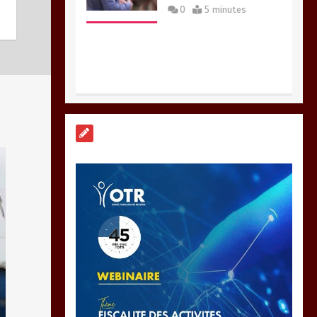
« 45 MIN AVEC L’OTR
» : La fiscalité des
activités numériques
et digitales au menu
ce jeudi 06 août
0
3 minutes
DAGL/OCCUPATION
ANARCHIQUE DU
LITTORAL : Encore un