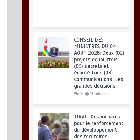
moratoire de trois semaines
août 5, 2026
0
CONSEIL DES
MINISTRES DU 04
AOUT 2026: Deux (02)
projets de loi, trois
(03) décrets et
écouté trois (03)
communications …les
grandes décisions…
0
11 minutes
TOGO : Des milliards
pour le renforcement
du développement
des territoires
0
5 minutes