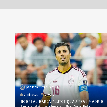
par
Jean Pierre BAWELA
5 minutes
2 jours
RODRI AU BARÇA PLUTOT QU’AU REAL MADRID :
Les révélations chocs de Pep Guardiola…