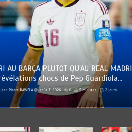
 REAL MADRID :
Guardiola…
Jean Pierre BAWELA
a
utes
2 jours