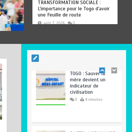
TOGO : Sauver la
mère devient un
indicateur de
civilisation
0
4 minutes
TOGO : Sauver la mère devient un
indicateur de civilisation
BLITTA / SEMINAIRE
août 7, 2026
0
NATIONAL DES
GOUVERNEURS ET
PREFETS: … Vers
l’optimisation du
service public
0
4 minutes