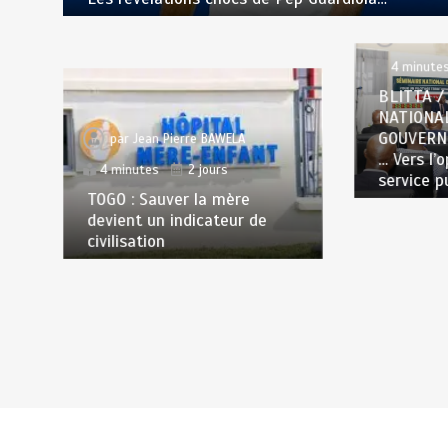
par
Jea
4 minute
BLITTA /
NATIONA
GOUVERN
par
Jean Pierre BAWELA
… Vers l’
4 minutes
2 jours
service p
TOGO : Sauver la mère
devient un indicateur de
civilisation