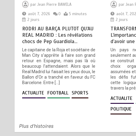
NATIONAL DES GOUVERNEURS
par
Jean Pierre BAWELA
par
Jean 
ET PREFETS: … Vers
août 7, 2026
0
5 minutes
août 7, 20
l’optimisation du service public
2 jours
2 jours
août 6, 2026
4 minutes
3 jours
RODRI AU BARÇA PLUTOT QU’AU
TRANSFORM
REAL MADRID : Les révélations
L’importanc
chocs de Pep Guardiola…
d’avoir une
RECHERCHE ET INNOVATION: Le
5
Le capitaine de la Roja et sociétaire de
Un pays n
Togo ouvre la voie pour
Man City s’apprête à faire son grand
seulement au
l’enracinement du génie
retour en Espagne, mais pas là où
se construit
génétique et de la
beaucoup l’attendaient. Alors que le
choix orga
biotechnologie
Real Madrid lui faisait les yeux doux, le
assumées et 
Ballon d’Or a tranché en faveur du FC
les défis fu
août 6, 2026
3 minutes
3 jours
Barcelone. Entre […]
cette logiqu
travers la pr
ACTUALITE
FOOTBALL
SPORTS
ACTUALITE
POLITIQUE
Plus d’histoires