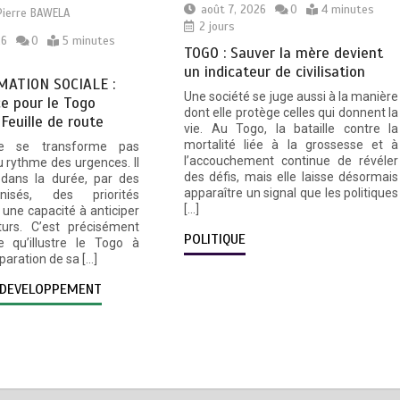
août 7, 2026
0
4 minutes
Pierre BAWELA
2 jours
26
0
5 minutes
TOGO : Sauver la mère devient
un indicateur de civilisation
ATION SOCIALE :
Une société se juge aussi à la manière
e pour le Togo
dont elle protège celles qui donnent la
 Feuille de route
vie. Au Togo, la bataille contre la
mortalité liée à la grossesse et à
e se transforme pas
l’accouchement continue de révéler
 rythme des urgences. Il
des défis, mais elle laisse désormais
 dans la durée, par des
apparaître un signal que les politiques
nisés, des priorités
[…]
une capacité à anticiper
turs. C’est précisément
POLITIQUE
e qu’illustre le Togo à
éparation de sa […]
DEVELOPPEMENT