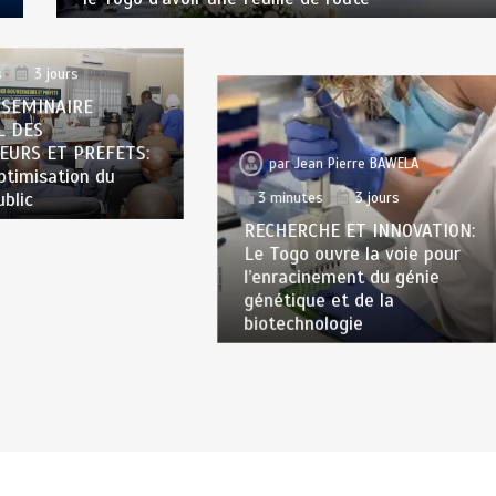
n Pierre BAWELA
s
3 jours
 SEMINAIRE
L DES
EURS ET PREFETS:
par
Jean Pierre BAWELA
optimisation du
ublic
3 minutes
3 jours
RECHERCHE ET INNOVATION:
Le Togo ouvre la voie pour
l’enracinement du génie
génétique et de la
biotechnologie