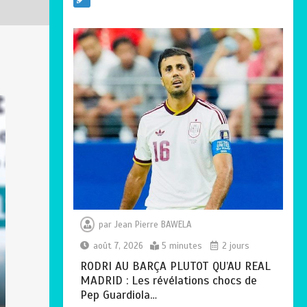
mère devient un
indicateur de
civilisation
0
4 minutes
par
Jean Pierre BAWELA
août 7, 2026
5 minutes
2 jours
RODRI AU BARÇA PLUTOT QU’AU REAL
MADRID : Les révélations chocs de
Pep Guardiola…