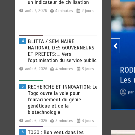
NATIONAL DES GOUVERNEURS
ET PREFETS: … Vers
l’optimisation du service public
août 6, 2026
4 minutes
3 jours
RECHERCHE ET INNOVATION: Le
5
Togo ouvre la voie pour
l’enracinement du génie
génétique et de la
biotechnologie
 de
RODRI AU BARÇA PLUTOT QU’AU
août 6, 2026
3 minutes
3 jours
Les révélations chocs de Pep 
TOGO : Bon vent dans les
6
secteurs des transports et du
par
Jean Pierre BAWELA
août 7, 2026
0
5 min
tourisme
août 6, 2026
4 minutes
3 jours
RODRI AU BARÇA PLUTOT
1