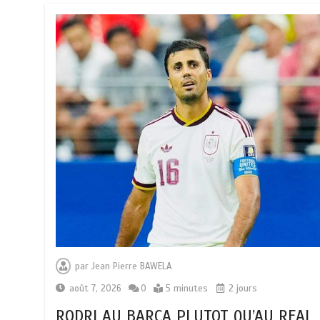
par
Jean Pierre BAWELA
août 7, 2026
0
5 minutes
2 jours
RODRI AU BARÇA PLUTOT QU’AU REAL