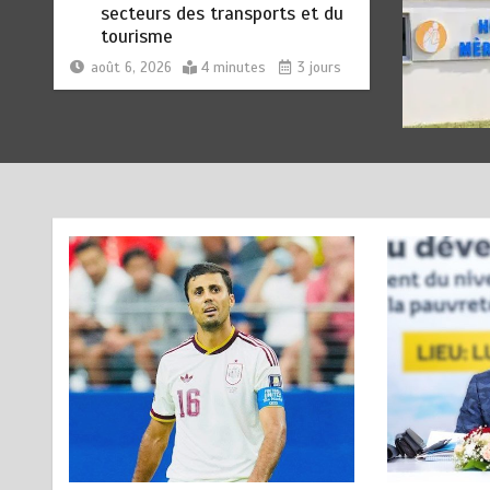
QU’AU REAL MADRID : Les
révélations chocs de Pep
Guardiola…
août 7, 2026
5 minutes
2 jours
TRANSFORMATION SOCIALE :
2
L’importance pour le Togo
d’avoir une Feuille de route
août 7, 2026
5 minutes
2 jours
TOGO : Sauver la mère devient
3
un indicateur de civilisation
août 7, 2026
4 minutes
2 jours
BLITTA / SEMINAIRE
4