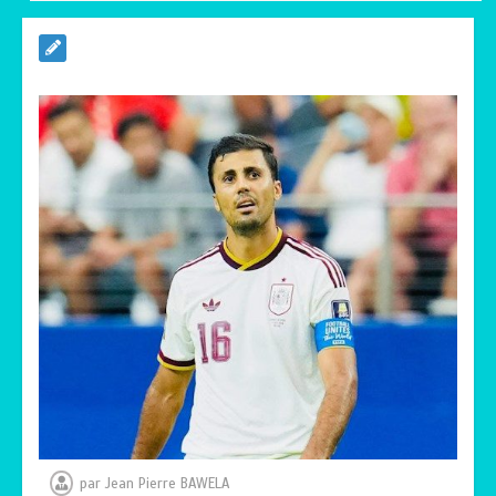
TOGO : Sauver la mère devient un
indicateur de civilisation
0
4 minutes
par
Jean Pierre BAWELA