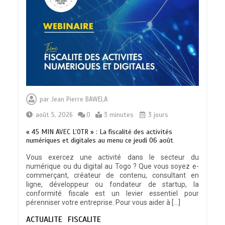
indicateur de civilisation
0
4 minutes
BLITTA / SEMINAIRE NATIONAL DES
GOUVERNEURS ET PREFETS: … Vers
par
Jean Pierre BAWELA
l’optimisation du service public
0
4 minutes
août 5, 2026
0
3 minutes
3 jours
« 45 MIN AVEC L’OTR » : La fiscalité des activités
numériques et digitales au menu ce jeudi 06 août
Vous exercez une activité dans le secteur du
numérique ou du digital au Togo ? Que vous soyez e-
RODRI AU BARÇA PLUTOT QU’AU REAL
commerçant, créateur de contenu, consultant en
MADRID : Les révélations chocs de
ligne, développeur ou fondateur de startup, la
Pep Guardiola…
conformité fiscale est un levier essentiel pour
0
5 minutes
pérenniser votre entreprise. Pour vous aider à […]
ACTUALITE
FISCALITE