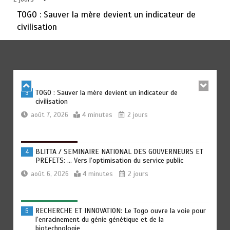
TOGO : Sauver la mère devient un indicateur de
civilisation
TRANSFORMATION SOCIALE : L’importance pour le Togo
2
d’avoir une Feuille de route
août 7, 2026
5 minutes
2 jours
TOGO : Sauver la mère devient un indicateur de
3
civilisation
août 7, 2026
4 minutes
2 jours
BLITTA / SEMINAIRE NATIONAL DES GOUVERNEURS ET
4
PREFETS: … Vers l’optimisation du service public
août 6, 2026
4 minutes
2 jours
RECHERCHE ET INNOVATION: Le Togo ouvre la voie pour
5
l’enracinement du génie génétique et de la
biotechnologie