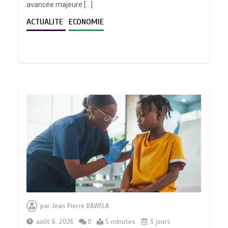
avancée majeure […]
ACTUALITE
ECONOMIE
par
Jean Pierre BAWELA
août 6, 2026
0
5 minutes
3 jours