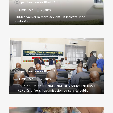
par
Jean Pierre BAWELA
4 minutes
2 jours
TOGO : Sauver la mère devient un indicateur de
civilisation
par
Jean Pierre BAWELA
4 minutes
2 jours
BLITTA / SEMINAIRE NATIONAL DES GOUVERNEURS ET
PREFETS: … Vers l’optimisation du service public