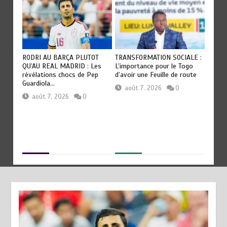
RODRI AU BARÇA PLUTOT
TRANSFORMATION SOCIALE :
TOGO :
QU’AU REAL MADRID : Les
L’importance pour le Togo
e
devien
révélations chocs de Pep
d’avoir une Feuille de route
civilis
Guardiola…
août 7, 2026
0
aoû
août 7, 2026
0