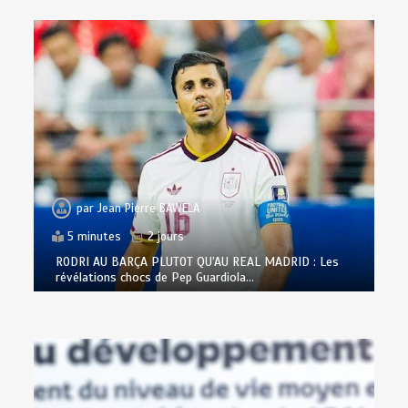
par
Jean Pierre BAWELA
5 minutes
2 jours
RODRI AU BARÇA PLUTOT QU’AU REAL MADRID : Les
révélations chocs de Pep Guardiola…