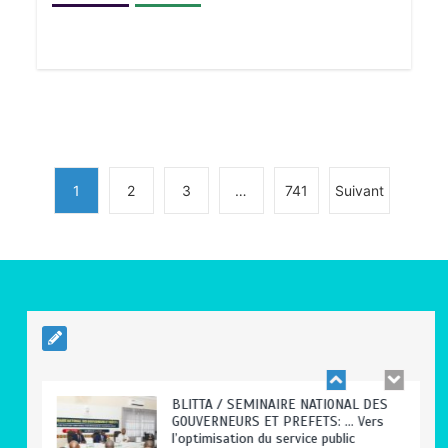
TRANSFORMATION SOCIALE :
L’importance pour le Togo d’avoir une
Feuille de route
0
5 minutes
1
2
3
…
741
Suivant
TOGO : Sauver la mère devient un
indicateur de civilisation
0
4 minutes
BLITTA / SEMINAIRE NATIONAL DES
GOUVERNEURS ET PREFETS: … Vers
l’optimisation du service public