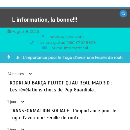
Aller
au
contenu
L'information, la bonne!!!
August 8, 2026
Bnews24, New York
Numéro gratuit 1660-6767-8909
Journal international
TOGO : Sauver la mère devient un indicateur de
3
civilisation
ADRID : Les révélations chocs de Pep Guardiola…
TRANSFORMAT
août 7, 2026
4 minutes
1 jour
24 heures
BLITTA / SEMINAIRE NATIONAL DES GOUVERNEURS ET
RODRI AU BARÇA PLUTOT QU’AU REAL MADRID :
4
PREFETS: … Vers l’optimisation du service public
Les révélations chocs de Pep Guardiola…
août 6, 2026
4 minutes
2 jours
1 jour
TRANSFORMATION SOCIALE : L’importance pour le
RECHERCHE ET INNOVATION: Le Togo ouvre la voie pour
5
Togo d’avoir une Feuille de route
l’enracinement du génie génétique et de la
biotechnologie
1 jour