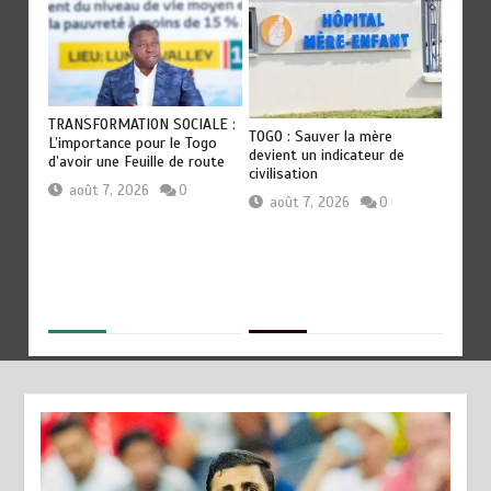
OT
TRANSFORMATION SOCIALE :
RODRI
TOGO : Sauver la mère
Les
L’importance pour le Togo
QU’AU
devient un indicateur de
ep
d’avoir une Feuille de route
révéla
civilisation
Guard
août 7, 2026
0
août 7, 2026
0
aoû