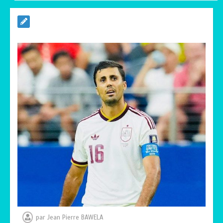
RODRI AU BARÇA PLUTOT QU’AU REAL
MADRID : Les révélations chocs de
Pep Guardiola…
0
5 minutes
TRANSFORMATION SOCIALE :
L’importance pour le Togo d’avoir une
Feuille de route
0
5 minutes
TOGO : Sauver la mère devient un
indicateur de civilisation
0
4 minutes
par
Jean Pierre BAWELA