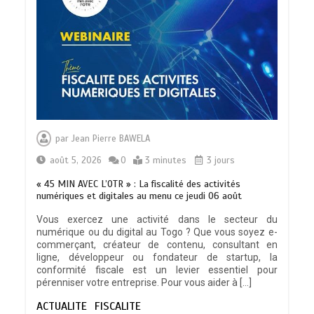
TRANSFORMATION SOCIALE :
L’importance pour le Togo d’avoir une
par
Jean Pierre BAWELA
Feuille de route
0
5 minutes
août 5, 2026
0
3 minutes
3 jours
« 45 MIN AVEC L’OTR » : La fiscalité des activités
numériques et digitales au menu ce jeudi 06 août
Vous exercez une activité dans le secteur du
numérique ou du digital au Togo ? Que vous soyez e-
TOGO : Sauver la mère devient un
commerçant, créateur de contenu, consultant en
indicateur de civilisation
ligne, développeur ou fondateur de startup, la
0
4 minutes
conformité fiscale est un levier essentiel pour
pérenniser votre entreprise. Pour vous aider à […]
ACTUALITE
FISCALITE