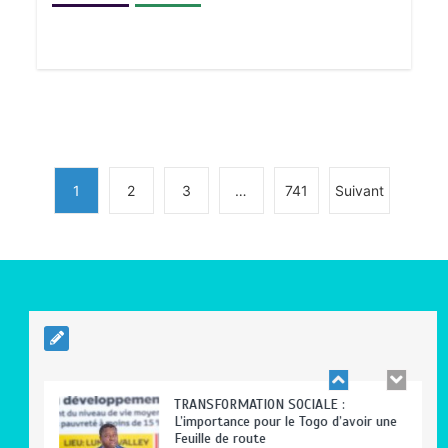
BLITTA / SEMINAIRE NATIONAL DES
GOUVERNEURS ET PREFETS: … Vers
l’optimisation du service public
0
4 minutes
1
2
3
…
741
Suivant
RODRI AU BARÇA PLUTOT QU’AU REAL
MADRID : Les révélations chocs de
Pep Guardiola…
0
5 minutes
TRANSFORMATION SOCIALE :
L’importance pour le Togo d’avoir une
Feuille de route