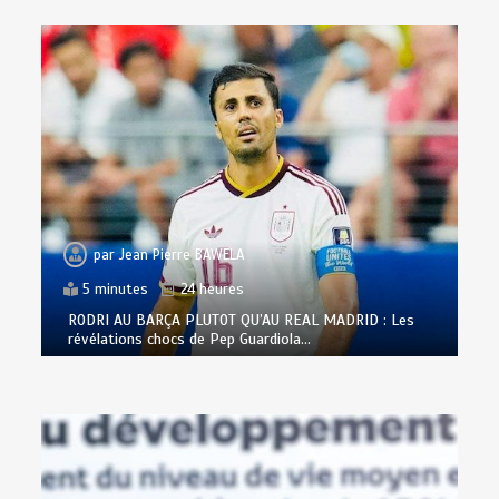
par
Jean Pierre BAWELA
5 minutes
24 heures
RODRI AU BARÇA PLUTOT QU’AU REAL MADRID : Les
révélations chocs de Pep Guardiola…