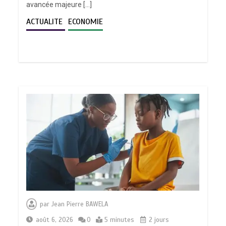
avancée majeure […]
ACTUALITE
ECONOMIE
par
Jean Pierre BAWELA
août 6, 2026
0
5 minutes
2 jours