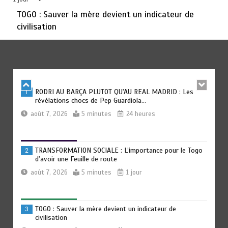
août 6, 2026
3 minutes
2 jours
TOGO : Sauver la mère devient un indicateur de
civilisation
TOGO : Bon vent dans les secteurs des transports et du
6
tourisme
août 6, 2026
4 minutes
2 jours
RODRI AU BARÇA PLUTOT QU’AU REAL MADRID : Les
1
révélations chocs de Pep Guardiola…
août 7, 2026
5 minutes
24 heures
TRANSFORMATION SOCIALE : L’importance pour le Togo
2
d’avoir une Feuille de route
août 7, 2026
5 minutes
1 jour
TOGO : Sauver la mère devient un indicateur de
3
civilisation