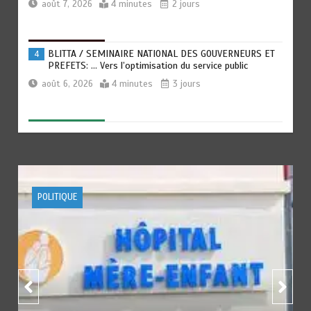
août 7, 2026
4 minutes
2 jours
BLITTA / SEMINAIRE NATIONAL DES GOUVERNEURS ET
4
PREFETS: … Vers l’optimisation du service public
août 6, 2026
4 minutes
3 jours
RECHERCHE ET INNOVATION: Le Togo ouvre la voie pour
5
l’enracinement du génie génétique et de la
biotechnologie
août 6, 2026
3 minutes
3 jours
ACTUALITE
FOOTBALL
SPORTS
TOGO : Bon vent dans les secteurs des transports et du
6
tourisme
août 6, 2026
4 minutes
3 jours
RODRI AU BARÇA PLUTOT QU’AU REAL MADRID : Les
1
révélations chocs de Pep Guardiola…