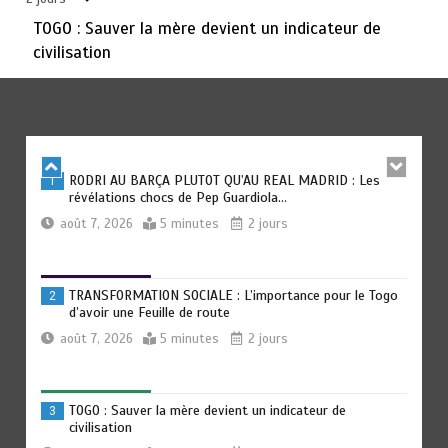
août 6, 2026
3 minutes
3 jours
TOGO : Sauver la mère devient un indicateur de
civilisation
TOGO : Bon vent dans les secteurs des transports et du
6
tourisme
août 6, 2026
4 minutes
3 jours
RODRI AU BARÇA PLUTOT QU’AU REAL MADRID : Les
1
révélations chocs de Pep Guardiola…
août 7, 2026
5 minutes
2 jours
TRANSFORMATION SOCIALE : L’importance pour le Togo
2
d’avoir une Feuille de route
août 7, 2026
5 minutes
2 jours
TOGO : Sauver la mère devient un indicateur de
3
civilisation