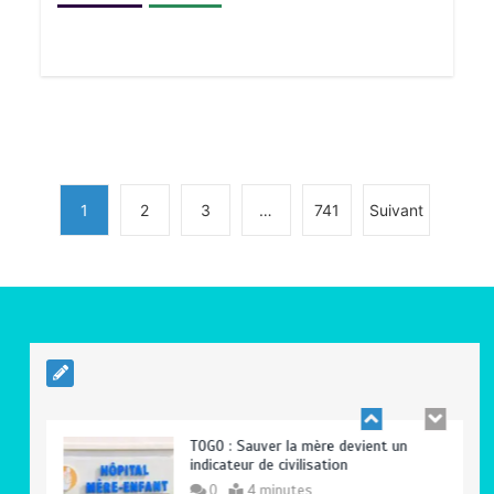
RODRI AU BARÇA PLUTOT QU’AU REAL
MADRID : Les révélations chocs de
Pep Guardiola…
0
5 minutes
1
2
3
…
741
Suivant
TRANSFORMATION SOCIALE :
L’importance pour le Togo d’avoir une
Feuille de route
0
5 minutes
TOGO : Sauver la mère devient un
indicateur de civilisation
0
4 minutes