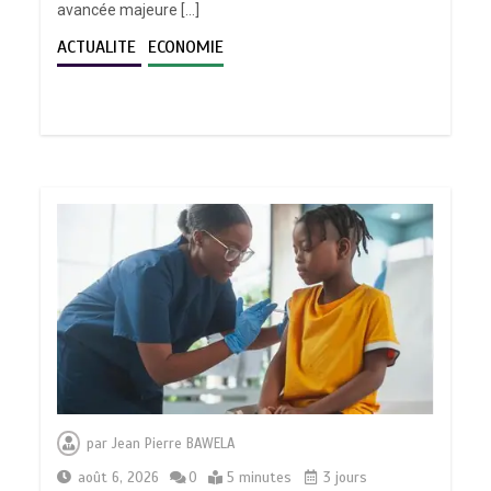
avancée majeure […]
ACTUALITE
ECONOMIE
par
Jean Pierre BAWELA
août 6, 2026
0
5 minutes
3 jours