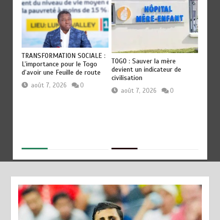
OT
TRANSFORMATION SOCIALE :
RODRI
TOGO : Sauver la mère
es
L’importance pour le Togo
QU’AU 
devient un indicateur de
ep
d’avoir une Feuille de route
révéla
civilisation
Guardi
août 7, 2026
0
août 7, 2026
0
aoû