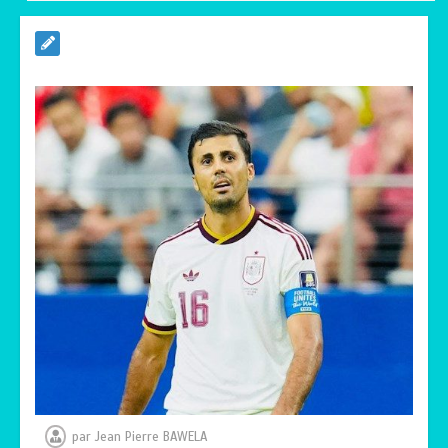
TRANSFORMATION SOCIALE :
L’importance pour le Togo d’avoir une
Feuille de route
0
5 minutes
TOGO : Sauver la mère devient un
indicateur de civilisation
0
4 minutes
par
Jean Pierre BAWELA