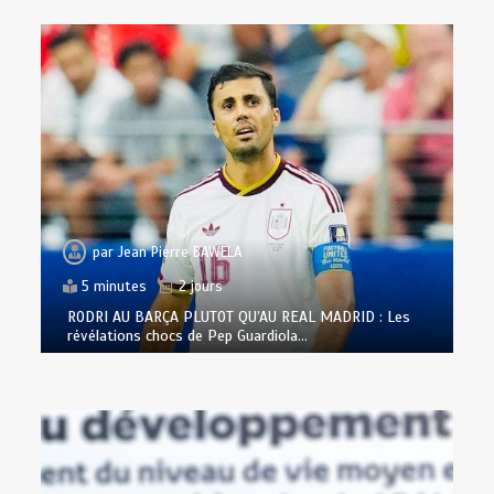
par
Jean Pierre BAWELA
5 minutes
2 jours
RODRI AU BARÇA PLUTOT QU’AU REAL MADRID : Les
révélations chocs de Pep Guardiola…