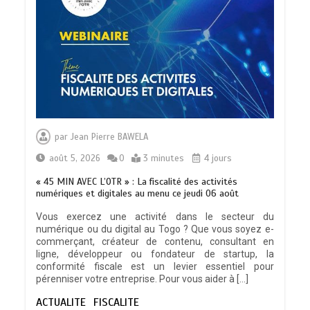
L’importance pour le Togo d’avoir une
Feuille de route
0
5 minutes
TOGO : Sauver la mère devient un
indicateur de civilisation
par
Jean Pierre BAWELA
0
4 minutes
août 5, 2026
0
3 minutes
4 jours
« 45 MIN AVEC L’OTR » : La fiscalité des activités
numériques et digitales au menu ce jeudi 06 août
Vous exercez une activité dans le secteur du
numérique ou du digital au Togo ? Que vous soyez e-
BLITTA / SEMINAIRE NATIONAL DES
commerçant, créateur de contenu, consultant en
GOUVERNEURS ET PREFETS: … Vers
ligne, développeur ou fondateur de startup, la
l’optimisation du service public
conformité fiscale est un levier essentiel pour
0
4 minutes
pérenniser votre entreprise. Pour vous aider à […]
ACTUALITE
FISCALITE