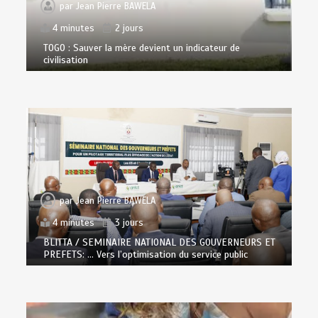
par
Jean Pierre BAWELA
4 minutes
2 jours
TOGO : Sauver la mère devient un indicateur de
civilisation
par
Jean Pierre BAWELA
4 minutes
3 jours
BLITTA / SEMINAIRE NATIONAL DES GOUVERNEURS ET
PREFETS: … Vers l’optimisation du service public