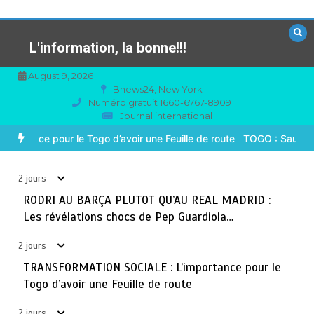
Aller
au
contenu
L'information, la bonne!!!
August 9, 2026
Bnews24, New York
Numéro gratuit 1660-6767-8909
Journal international
TOGO : Sauver la mère devient un indicateur de
3
civilisation
MADRID : Les révélations chocs de Pep Guardiola…
TRANSFORMA
août 7, 2026
4 minutes
2 jours
2 jours
BLITTA / SEMINAIRE NATIONAL DES GOUVERNEURS ET
RODRI AU BARÇA PLUTOT QU’AU REAL MADRID :
4
PREFETS: … Vers l’optimisation du service public
Les révélations chocs de Pep Guardiola…
août 6, 2026
4 minutes
3 jours
2 jours
TRANSFORMATION SOCIALE : L’importance pour le
RECHERCHE ET INNOVATION: Le Togo ouvre la voie pour
5
Togo d’avoir une Feuille de route
l’enracinement du génie génétique et de la
biotechnologie
2 jours