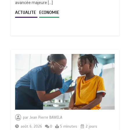
avancée majeure […]
ACTUALITE
ECONOMIE
par
Jean Pierre BAWELA
août 6, 2026
0
5 minutes
2 jours