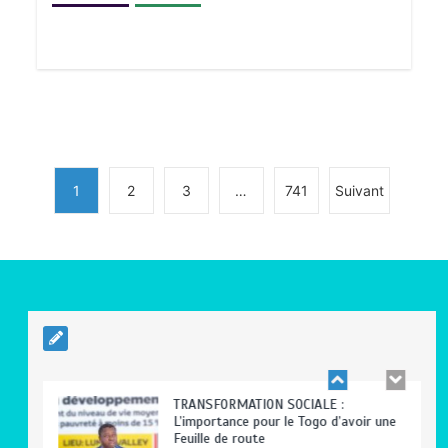
BLITTA / SEMINAIRE NATIONAL DES
GOUVERNEURS ET PREFETS: … Vers
l’optimisation du service public
0
4 minutes
1
2
3
…
741
Suivant
RODRI AU BARÇA PLUTOT QU’AU REAL
MADRID : Les révélations chocs de
Pep Guardiola…
0
5 minutes
TRANSFORMATION SOCIALE :
L’importance pour le Togo d’avoir une
Feuille de route