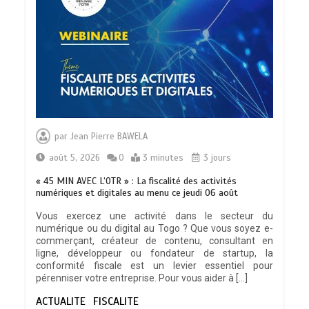
TRANSFORMATION SOCIALE :
L’importance pour le Togo d’avoir une
par
Jean Pierre BAWELA
Feuille de route
0
5 minutes
août 5, 2026
0
3 minutes
3 jours
« 45 MIN AVEC L’OTR » : La fiscalité des activités
numériques et digitales au menu ce jeudi 06 août
Vous exercez une activité dans le secteur du
numérique ou du digital au Togo ? Que vous soyez e-
TOGO : Sauver la mère devient un
commerçant, créateur de contenu, consultant en
indicateur de civilisation
ligne, développeur ou fondateur de startup, la
0
4 minutes
conformité fiscale est un levier essentiel pour
pérenniser votre entreprise. Pour vous aider à […]
ACTUALITE
FISCALITE