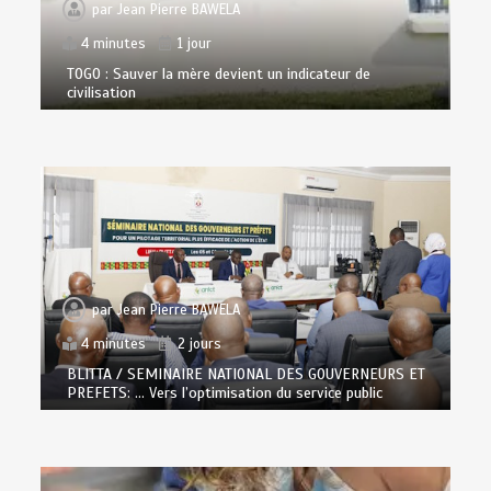
par
Jean Pierre BAWELA
4 minutes
1 jour
TOGO : Sauver la mère devient un indicateur de
civilisation
par
Jean Pierre BAWELA
4 minutes
2 jours
BLITTA / SEMINAIRE NATIONAL DES GOUVERNEURS ET
PREFETS: … Vers l’optimisation du service public