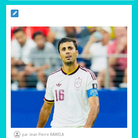
RODRI AU BARÇA PLUTOT QU’AU REAL
MADRID : Les révélations chocs de
Pep Guardiola…
0
5 minutes
TRANSFORMATION SOCIALE :
L’importance pour le Togo d’avoir une
Feuille de route
0
5 minutes
TOGO : Sauver la mère devient un
indicateur de civilisation
0
4 minutes
par
Jean Pierre BAWELA