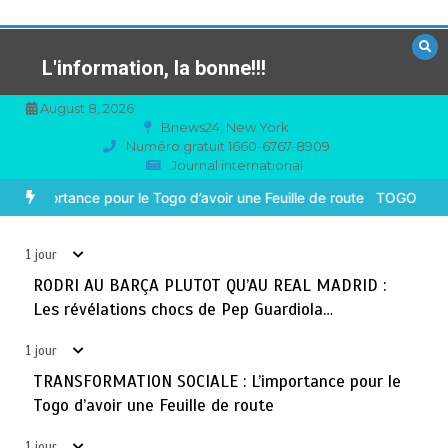
Aller
au
contenu
L'information, la bonne!!!
August 8, 2026
Bnews24, New York
Numéro gratuit 1660-6767-8909
Journal international
TOGO : Sauver la mère devient un indicateur de
3
civilisation
’AU REAL MADRID : Les révélations chocs de Pep Guardiola…
T
août 7, 2026
4 minutes
1 jour
1 jour
BLITTA / SEMINAIRE NATIONAL DES GOUVERNEURS ET
RODRI AU BARÇA PLUTOT QU’AU REAL MADRID :
4
PREFETS: … Vers l’optimisation du service public
Les révélations chocs de Pep Guardiola…
août 6, 2026
4 minutes
2 jours
1 jour
TRANSFORMATION SOCIALE : L’importance pour le
RECHERCHE ET INNOVATION: Le Togo ouvre la voie pour
5
Togo d’avoir une Feuille de route
l’enracinement du génie génétique et de la
biotechnologie
1 jour