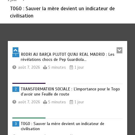
août 6, 2026
3 minutes
2 jours
TOGO : Sauver la mère devient un indicateur de
civilisation
TOGO : Bon vent dans les secteurs des transports et du
6
tourisme
août 6, 2026
4 minutes
2 jours
RODRI AU BARÇA PLUTOT QU’AU REAL MADRID : Les
1
révélations chocs de Pep Guardiola…
août 7, 2026
5 minutes
1 jour
TRANSFORMATION SOCIALE : L’importance pour le Togo
2
d’avoir une Feuille de route
août 7, 2026
5 minutes
1 jour
TOGO : Sauver la mère devient un indicateur de
3
civilisation