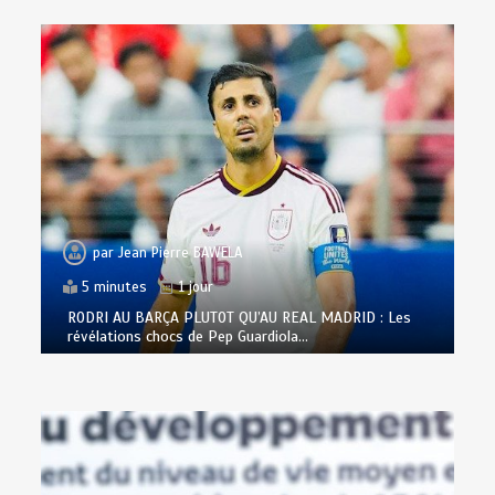
par
Jean Pierre BAWELA
5 minutes
1 jour
RODRI AU BARÇA PLUTOT QU’AU REAL MADRID : Les
révélations chocs de Pep Guardiola…