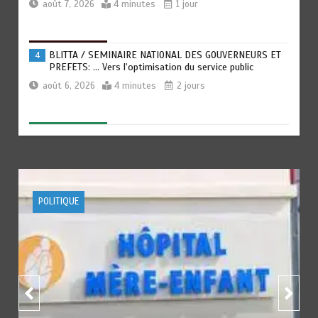
août 7, 2026
4 minutes
1 jour
BLITTA / SEMINAIRE NATIONAL DES GOUVERNEURS ET
4
PREFETS: … Vers l’optimisation du service public
août 6, 2026
4 minutes
2 jours
RECHERCHE ET INNOVATION: Le Togo ouvre la voie pour
5
l’enracinement du génie génétique et de la
biotechnologie
août 6, 2026
3 minutes
2 jours
ACTUALITE
FOOTBALL
SPORTS
TOGO : Bon vent dans les secteurs des transports et du
6
tourisme
août 6, 2026
4 minutes
2 jours
RODRI AU BARÇA PLUTOT QU’AU REAL MADRID : Les
1
révélations chocs de Pep Guardiola…