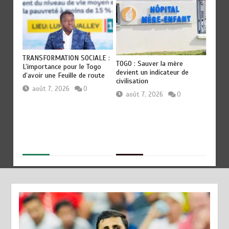
T
TRANSFORMATION SOCIALE :
RODRI 
TOGO : Sauver la mère
es
L’importance pour le Togo
QU’AU 
devient un indicateur de
p
d’avoir une Feuille de route
révélat
civilisation
Guardi
août 7, 2026
0
août 7, 2026
0
août