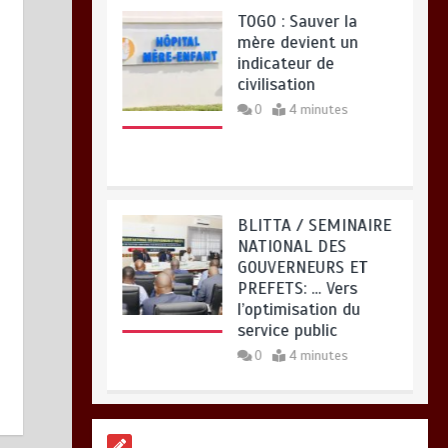
mère devient un
indicateur de
civilisation
0
4 minutes
BLITTA / SEMINAIRE
NATIONAL DES
GOUVERNEURS ET
PREFETS: … Vers
l’optimisation du
service public
0
4 minutes
RODRI AU BARÇA
PLUTOT QU’AU REAL
MADRID : Les