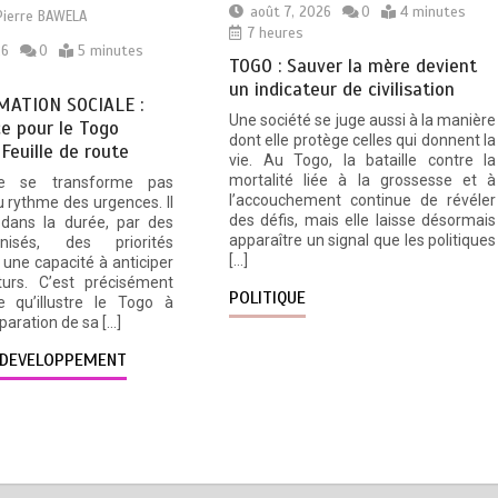
août 7, 2026
0
4 minutes
Pierre BAWELA
7 heures
26
0
5 minutes
TOGO : Sauver la mère devient
un indicateur de civilisation
ATION SOCIALE :
Une société se juge aussi à la manière
e pour le Togo
dont elle protège celles qui donnent la
 Feuille de route
vie. Au Togo, la bataille contre la
mortalité liée à la grossesse et à
e se transforme pas
l’accouchement continue de révéler
 rythme des urgences. Il
des défis, mais elle laisse désormais
 dans la durée, par des
apparaître un signal que les politiques
nisés, des priorités
[…]
une capacité à anticiper
turs. C’est précisément
POLITIQUE
e qu’illustre le Togo à
éparation de sa […]
DEVELOPPEMENT