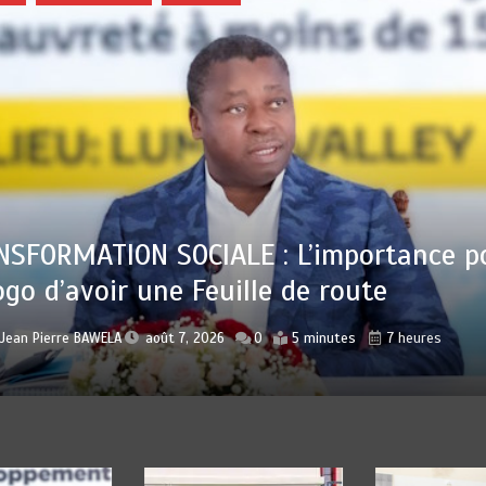
 : Sauver la mère devient un indicateu
lisation
r
Jean Pierre BAWELA
août 7, 2026
0
4 minutes
7 heures