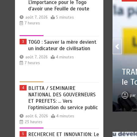
L’importance pour le Togo
d’avoir une Feuille de route
août 7, 2026
5 minutes
7 heures
TOGO : Sauver la mère devient
3
un indicateur de civilisation
août 7, 2026
4 minutes
7 heures
TOGO
OCIALE : L’importance pour
civi
e Feuille de route
pa
BLITTA / SEMINAIRE
4
NATIONAL DES GOUVERNEURS
 7, 2026
0
5 minutes
7 heures
ET PREFETS: … Vers
l’optimisation du service public
août 6, 2026
4 minutes
23 heures
RECHERCHE ET INNOVATION: Le
5