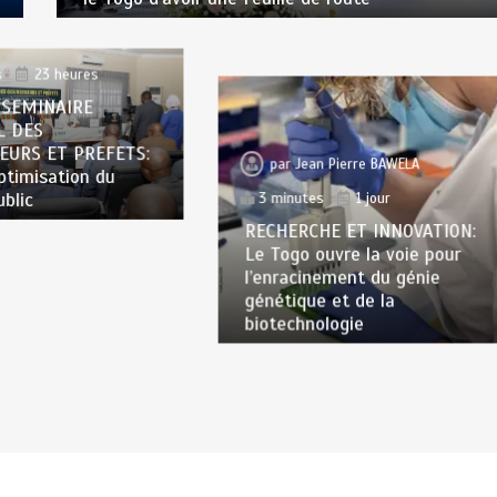
n Pierre BAWELA
s
23 heures
 SEMINAIRE
L DES
EURS ET PREFETS:
par
Jean Pierre BAWELA
optimisation du
ublic
3 minutes
1 jour
RECHERCHE ET INNOVATION:
Le Togo ouvre la voie pour
l’enracinement du génie
génétique et de la
biotechnologie