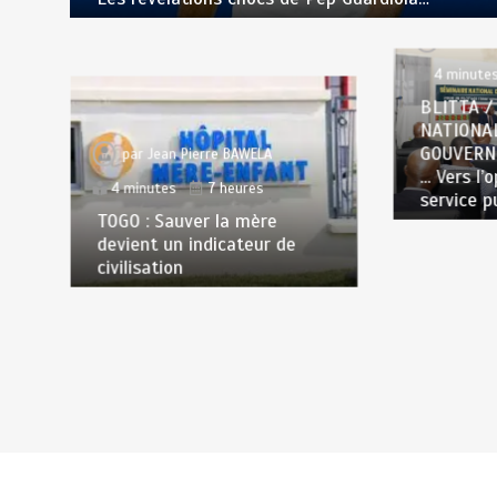
par
Jea
4 minute
BLITTA /
NATIONA
GOUVERN
par
Jean Pierre BAWELA
… Vers l’
4 minutes
7 heures
service p
TOGO : Sauver la mère
devient un indicateur de
civilisation