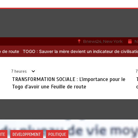
Bnews24, New York
N
devient un indicateur de civilisation
RODRI AU BARÇA PLUTOT QU’A
7 heures
7
TRANSFORMATION SOCIALE : L’importance pour le
Togo d’avoir une Feuille de route
IQUE