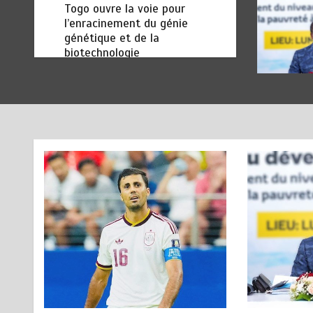
Togo ouvre la voie pour
l’enracinement du génie
génétique et de la
biotechnologie
août 6, 2026
3 minutes
1 jour
TOGO : Bon vent dans les
6
secteurs des transports et du
tourisme
août 6, 2026
4 minutes
1 jour
RODRI AU BARÇA PLUTOT
1
QU’AU REAL MADRID : Les
révélations chocs de Pep
Guardiola…
août 7, 2026
5 minutes
7 heures
TRANSFORMATION SOCIALE :
2