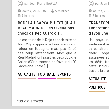
L’importance pour le Togo
par
Jean Pierre BAWELA
par
Jean 
d’avoir une Feuille de route
août 7, 2026
0
5 minutes
août 7, 20
7 heures
7 heures
août 7, 2026
5 minutes
7 heures
RODRI AU BARÇA PLUTOT QU’AU
TRANSFORM
REAL MADRID : Les révélations
L’importanc
chocs de Pep Guardiola…
d’avoir une
TOGO : Sauver la mère devient
3
Le capitaine de la Roja et sociétaire de
Un pays n
un indicateur de civilisation
Man City s’apprête à faire son grand
seulement au
août 7, 2026
4 minutes
retour en Espagne, mais pas là où
se construit
7 heures
beaucoup l’attendaient. Alors que le
choix orga
Real Madrid lui faisait les yeux doux, le
assumées et 
Ballon d’Or a tranché en faveur du FC
les défis fu
Barcelone. Entre […]
cette logiqu
travers la pr
BLITTA / SEMINAIRE
4
ACTUALITE
FOOTBALL
SPORTS
NATIONAL DES GOUVERNEURS
ACTUALITE
ET PREFETS: … Vers
POLITIQUE
l’optimisation du service public
août 6, 2026
4 minutes
23 heures
Plus d’histoires
5