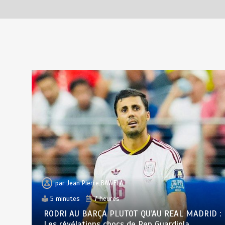
RECHERCHE ET INNOVATION: Le
Togo ouvre la voie pour
l’enracinement du génie
génétique et de la
biotechnologie
août 6, 2026
3 minutes
1 jour
par
Jean Pierre BAWELA
5 minutes
7 heures
RODRI AU BARÇA PLUTOT QU’AU REAL MADRID :
Les révélations chocs de Pep Guardiola…