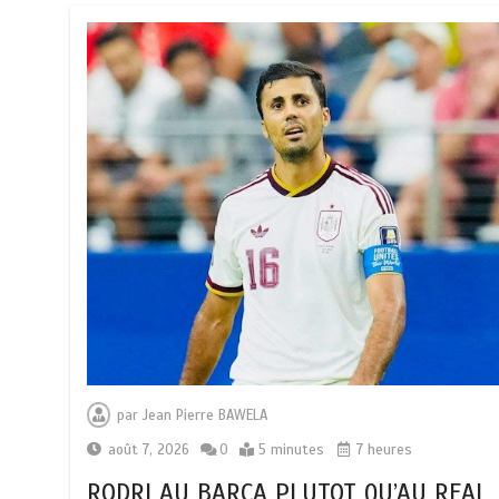
par
Jean Pierre BAWELA
août 7, 2026
0
5 minutes
7 heures
RODRI AU BARÇA PLUTOT QU’AU REAL