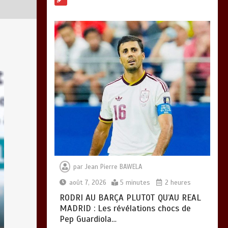
mère devient un
indicateur de
civilisation
0
4 minutes
par
Jean Pierre BAWELA
août 7, 2026
5 minutes
2 heures
RODRI AU BARÇA PLUTOT QU’AU REAL
MADRID : Les révélations chocs de
Pep Guardiola…