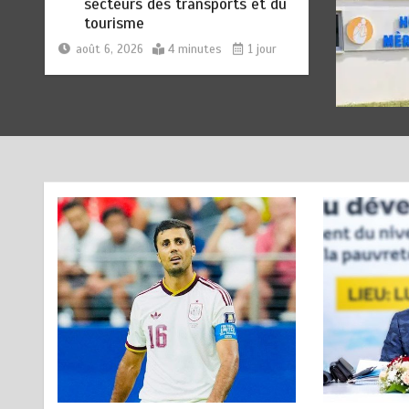
QU’AU REAL MADRID : Les
révélations chocs de Pep
Guardiola…
août 7, 2026
5 minutes
2 heures
TRANSFORMATION SOCIALE :
2
L’importance pour le Togo
d’avoir une Feuille de route
août 7, 2026
5 minutes
2 heures
TOGO : Sauver la mère devient
3
un indicateur de civilisation
août 7, 2026
4 minutes
3 heures
BLITTA / SEMINAIRE
4