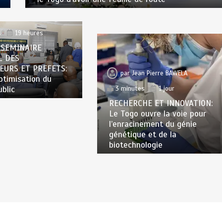
n Pierre BAWELA
s
19 heures
 SEMINAIRE
L DES
EURS ET PREFETS:
par
Jean Pierre BAWELA
optimisation du
ublic
3 minutes
1 jour
RECHERCHE ET INNOVATION:
Le Togo ouvre la voie pour
l’enracinement du génie
génétique et de la
biotechnologie