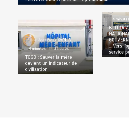
par
Jea
4 minute
BLITTA /
NATIONA
GOUVERN
par
Jean Pierre BAWELA
… Vers l’
4 minutes
3 heures
service p
TOGO : Sauver la mère
devient un indicateur de
civilisation