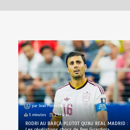
par
Jean Pierre BAWELA
5 minutes
2 heures
RODRI AU BARÇA PLUTOT QU’AU REAL MADRID :
Les révélations chocs de Pep Guardiola…