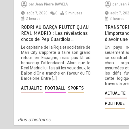
NATIONAL DES GOUVERNEURS
par
Jean Pierre BAWELA
par
Jean 
ET PREFETS: … Vers
août 7, 2026
0
5 minutes
août 7, 20
l’optimisation du service public
2 heures
2 heures
août 6, 2026
4 minutes
RODRI AU BARÇA PLUTOT QU’AU
TRANSFORM
19 heures
REAL MADRID : Les révélations
L’importanc
chocs de Pep Guardiola…
d’avoir une
RECHERCHE ET INNOVATION: Le
5
Le capitaine de la Roja et sociétaire de
Un pays n
Togo ouvre la voie pour
Man City s’apprête à faire son grand
seulement au
l’enracinement du génie
retour en Espagne, mais pas là où
se construit
génétique et de la
beaucoup l’attendaient. Alors que le
choix orga
biotechnologie
Real Madrid lui faisait les yeux doux, le
assumées et 
Ballon d’Or a tranché en faveur du FC
les défis fu
août 6, 2026
3 minutes
1 jour
Barcelone. Entre […]
cette logiqu
travers la pr
ACTUALITE
FOOTBALL
SPORTS
ACTUALITE
POLITIQUE
Plus d’histoires