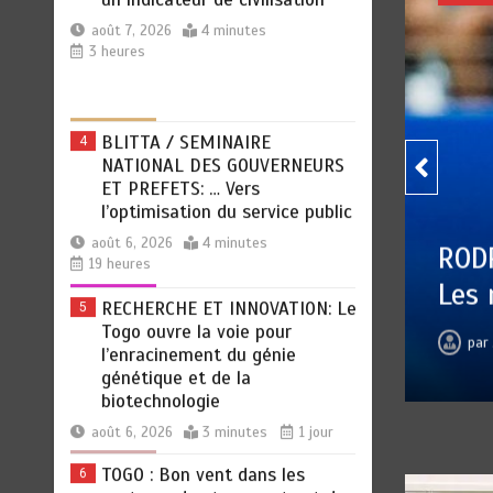
NATIONAL DES GOUVERNEURS
ET PREFETS: … Vers
l’optimisation du service public
août 6, 2026
4 minutes
19 heures
RECHERCHE ET INNOVATION: Le
5
Togo ouvre la voie pour
l’enracinement du génie
génétique et de la
biotechnologie
RI AU BARÇA PLUTOT QU’AU REAL MADRI
août 6, 2026
3 minutes
1 jour
révélations chocs de Pep Guardiola…
TOGO : Bon vent dans les
6
secteurs des transports et du
Jean Pierre BAWELA
août 7, 2026
0
5 minutes
2 heures
tourisme
août 6, 2026
4 minutes
1 jour
RODRI AU BARÇA PLUTOT
1