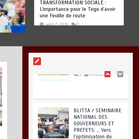
TOGO : Sauver la
mère devient un
indicateur de
civilisation
0
4 minutes
TOGO : Sauver la mère devient un
indicateur de civilisation
août 7, 2026
0
BLITTA / SEMINAIRE
NATIONAL DES
GOUVERNEURS ET
PREFETS: … Vers
l’optimisation du
service public
0
4 minutes