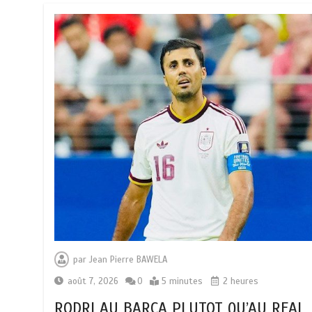
par
Jean Pierre BAWELA
août 7, 2026
0
5 minutes
2 heures
RODRI AU BARÇA PLUTOT QU’AU REAL