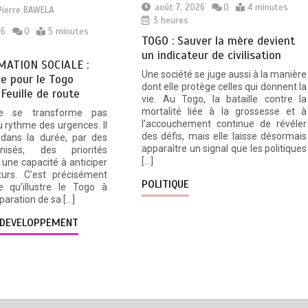
août 7, 2026
0
4 minutes
Pierre BAWELA
3 heures
26
0
5 minutes
TOGO : Sauver la mère devient
un indicateur de civilisation
ATION SOCIALE :
Une société se juge aussi à la manière
e pour le Togo
dont elle protège celles qui donnent la
 Feuille de route
vie. Au Togo, la bataille contre la
mortalité liée à la grossesse et à
e se transforme pas
l’accouchement continue de révéler
 rythme des urgences. Il
des défis, mais elle laisse désormais
 dans la durée, par des
apparaître un signal que les politiques
nisés, des priorités
[…]
une capacité à anticiper
turs. C’est précisément
POLITIQUE
e qu’illustre le Togo à
éparation de sa […]
DEVELOPPEMENT