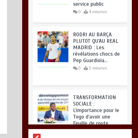
RODRI AU BARÇA PLUTOT QU’AU
RODRI AU BARÇA
REAL MADRID : Les révélations
PLUTOT QU’AU REAL
chocs de Pep Guardiola…
MADRID : Les
révélations chocs de
août 7, 2026
0
Pep Guardiola…
0
5 minutes
TRANSFORMATION
SOCIALE :
L’importance pour le
Togo d’avoir une
TRANSFORMATION SOCIALE :
Feuille de route
L’importance pour le Togo d’avoir
0
5 minutes
une Feuille de route
août 7, 2026
0
TOGO : Sauver la