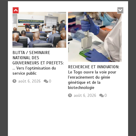
es
TOGO :
BLITTA / SEMINAIRE
s et
secteu
NATIONAL DES
du to
GOUVERNEURS ET PREFETS:
RECHERCHE ET INNOVATION:
… Vers l’optimisation du
aoû
Le Togo ouvre la voie pour
service public
l’enracinement du génie
août 6, 2026
0
génétique et de la
biotechnologie
août 6, 2026
0