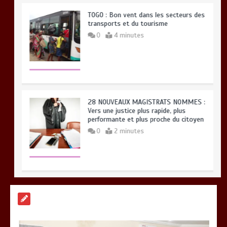
TOGO : Bon vent dans les secteurs des
transports et du tourisme
0
4 minutes
28 NOUVEAUX MAGISTRATS NOMMES :
Vers une justice plus rapide, plus
performante et plus proche du citoyen
0
2 minutes
BLITTA / SEMINAIRE NATIONAL DES
GOUVERNEURS ET PREFETS: … Vers
l’optimisation du service public
0
4 minutes