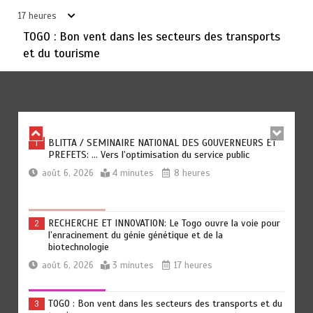
circulation au Togo
17 heures
août 6, 2026
5 minutes
17 heures
TOGO : Bon vent dans les secteurs des transports
et du tourisme
TOGO: La prévention comme premier remède
6
août 6, 2026
5 minutes
18 heures
BLITTA / SEMINAIRE NATIONAL DES GOUVERNEURS ET
1
PREFETS: … Vers l’optimisation du service public
août 6, 2026
4 minutes
8 heures
RECHERCHE ET INNOVATION: Le Togo ouvre la voie pour
2
l’enracinement du génie génétique et de la
biotechnologie
août 6, 2026
3 minutes
17 heures
TOGO : Bon vent dans les secteurs des transports et du
3