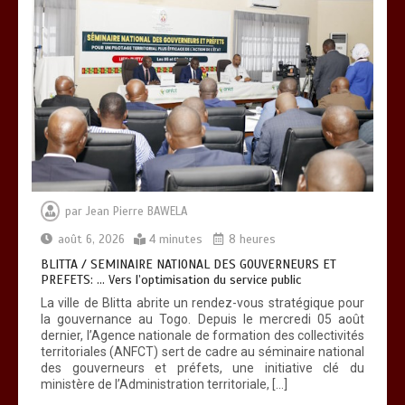
RECHERCHE ET INNOVATION: Le Togo
ouvre la voie pour l’enracinement du
génie génétique et de la biotechnologie
0
3 minutes
par
Jean Pierre BAWELA
août 6, 2026
4 minutes
8 heures
TOGO : Bon vent dans les secteurs des
transports et du tourisme
BLITTA / SEMINAIRE NATIONAL DES GOUVERNEURS ET
PREFETS: … Vers l’optimisation du service public
0
4 minutes
La ville de Blitta abrite un rendez-vous stratégique pour
la gouvernance au Togo. Depuis le mercredi 05 août
dernier, l’Agence nationale de formation des collectivités
territoriales (ANFCT) sert de cadre au séminaire national
des gouverneurs et préfets, une initiative clé du
ministère de l’Administration territoriale, […]