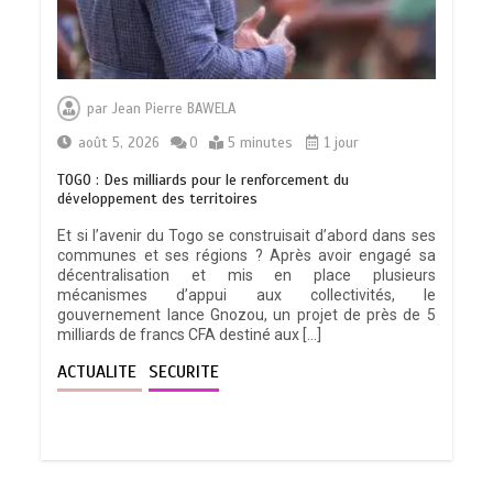
RECHERCHE ET INNOVATION: Le Togo
ouvre la voie pour l’enracinement du
par
Jean Pierre BAWELA
génie génétique et de la biotechnologie
0
3 minutes
août 5, 2026
0
5 minutes
1 jour
TOGO : Des milliards pour le renforcement du
développement des territoires
Et si l’avenir du Togo se construisait d’abord dans ses
communes et ses régions ? Après avoir engagé sa
TOGO : Bon vent dans les secteurs des
décentralisation et mis en place plusieurs
transports et du tourisme
mécanismes d’appui aux collectivités, le
0
4 minutes
gouvernement lance Gnozou, un projet de près de 5
milliards de francs CFA destiné aux […]
ACTUALITE
SECURITE
28 NOUVEAUX MAGISTRATS NOMMES :
Vers une justice plus rapide, plus
performante et plus proche du citoyen