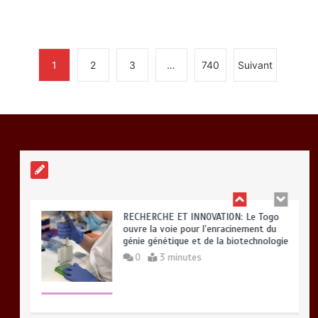
0
2 minutes
1
2
3
…
740
Suivant
BLITTA / SEMINAIRE NATIONAL DES
GOUVERNEURS ET PREFETS: … Vers
l’optimisation du service public
0
4 minutes
RECHERCHE ET INNOVATION: Le Togo
ouvre la voie pour l’enracinement du
génie génétique et de la biotechnologie
0
3 minutes