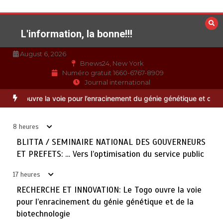
Aller
au
contenu
L'information, la bonne!!!
August 6, 2026
Bnews24, New York
Numéro gratuit 1660-6767-8909
Journal international
TOGO : Bon vent dans les secteurs des transports et du
3
PREFETS: … Vers l’optimisation du service public
RECHERCHE ET
tourisme
août 6, 2026
4 minutes
17 heures
8 heures
BLITTA / SEMINAIRE NATIONAL DES GOUVERNEURS
28 NOUVEAUX MAGISTRATS NOMMES : Vers une justice
ET PREFETS: … Vers l’optimisation du service public
4
plus rapide, plus performante et plus proche du citoyen
août 6, 2026
2 minutes
17 heures
17 heures
RECHERCHE ET INNOVATION: Le Togo ouvre la voie
pour l’enracinement du génie génétique et de la
MARQUAGE DES PRODUITS PETROLIERS : Vers un
5
biotechnologie
meilleur contrôle de la qualité des carburants mis en