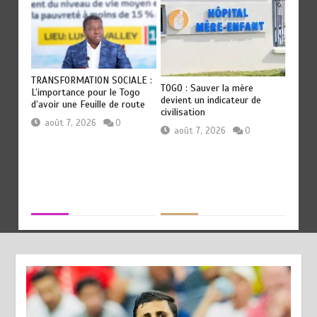
OT
TRANSFORMATION SOCIALE :
RODRI
TOGO : Sauver la mère
Les
L’importance pour le Togo
QU’AU
devient un indicateur de
ep
d’avoir une Feuille de route
révéla
civilisation
Guard
août 7, 2026
0
août 7, 2026
0
aoû