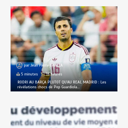
par
Jean Pierre BAWELA
5 minutes
16 heures
RODRI AU BARÇA PLUTOT QU’AU REAL MADRID : Les
révélations chocs de Pep Guardiola…