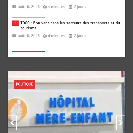
août 6, 2026
3 minutes
2 jours
TOGO : Bon vent dans les secteurs des transports et du
6
tourisme
août 6, 2026
4 minutes
2 jours
RODRI AU BARÇA PLUTOT QU’AU REAL MADRID : Les
1
révélations chocs de Pep Guardiola…
août 7, 2026
5 minutes
16 heures
ACTUALITE
FOOTBALL
SPORTS
TRANSFORMATION SOCIALE : L’importance pour le Togo
2
d’avoir une Feuille de route
août 7, 2026
5 minutes
16 heures
TOGO : Sauver la mère devient un indicateur de
3
civilisation