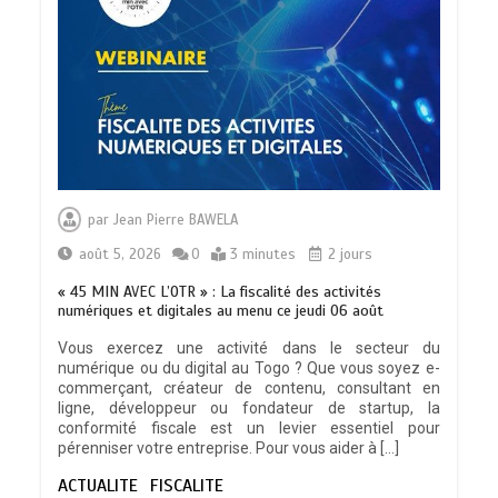
L’importance pour le Togo d’avoir une
Feuille de route
0
5 minutes
TOGO : Sauver la mère devient un
indicateur de civilisation
par
Jean Pierre BAWELA
0
4 minutes
août 5, 2026
0
3 minutes
2 jours
« 45 MIN AVEC L’OTR » : La fiscalité des activités
numériques et digitales au menu ce jeudi 06 août
Vous exercez une activité dans le secteur du
numérique ou du digital au Togo ? Que vous soyez e-
BLITTA / SEMINAIRE NATIONAL DES
commerçant, créateur de contenu, consultant en
GOUVERNEURS ET PREFETS: … Vers
ligne, développeur ou fondateur de startup, la
l’optimisation du service public
conformité fiscale est un levier essentiel pour
0
4 minutes
pérenniser votre entreprise. Pour vous aider à […]
ACTUALITE
FISCALITE