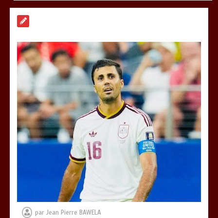
TRANSFORMATION SOCIALE :
L’importance pour le Togo d’avoir une
Feuille de route
0
5 minutes
TOGO : Sauver la mère devient un
indicateur de civilisation
0
4 minutes
par
Jean Pierre BAWELA