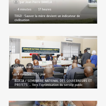
par
Jean Pierre BAWELA
4 minutes
17 heures
TOGO : Sauver la mère devient un indicateur de
civilisation
par
Jean Pierre BAWELA
4 minutes
1 jour
BLITTA / SEMINAIRE NATIONAL DES GOUVERNEURS ET
PREFETS: … Vers l’optimisation du service public