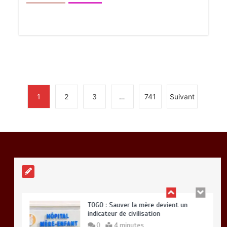
RODRI AU BARÇA PLUTOT QU’AU REAL
MADRID : Les révélations chocs de
Pep Guardiola…
0
5 minutes
1
2
3
…
741
Suivant
TRANSFORMATION SOCIALE :
L’importance pour le Togo d’avoir une
Feuille de route
0
5 minutes
TOGO : Sauver la mère devient un
indicateur de civilisation
0
4 minutes