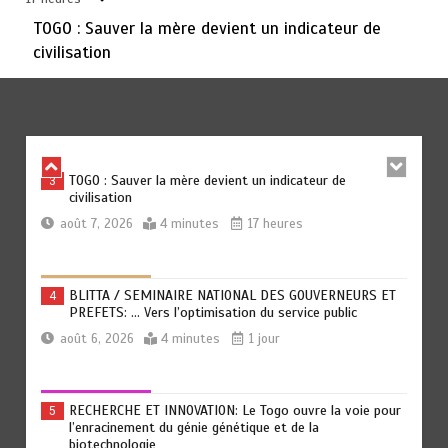
TOGO : Sauver la mère devient un indicateur de
civilisation
TRANSFORMATION SOCIALE : L’importance pour le Togo
2
d’avoir une Feuille de route
août 7, 2026
5 minutes
16 heures
TOGO : Sauver la mère devient un indicateur de
3
civilisation
août 7, 2026
4 minutes
17 heures
BLITTA / SEMINAIRE NATIONAL DES GOUVERNEURS ET
4
PREFETS: … Vers l’optimisation du service public
août 6, 2026
4 minutes
1 jour
RECHERCHE ET INNOVATION: Le Togo ouvre la voie pour
5
l’enracinement du génie génétique et de la
biotechnologie