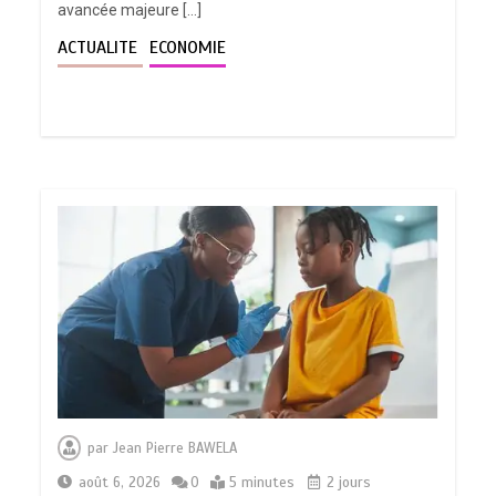
avancée majeure […]
ACTUALITE
ECONOMIE
par
Jean Pierre BAWELA
août 6, 2026
0
5 minutes
2 jours