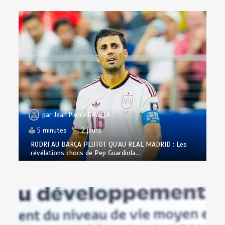
par
Jean Pierre BAWELA
5 minutes
2 jours
RODRI AU BARÇA PLUTOT QU’AU REAL MADRID : Les
révélations chocs de Pep Guardiola…