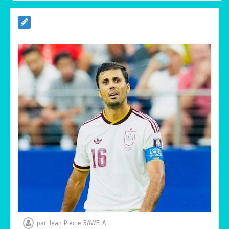
RODRI AU BARÇA PLUTOT QU’AU REAL
MADRID : Les révélations chocs de
Pep Guardiola…
0
5 minutes
TRANSFORMATION SOCIALE :
L’importance pour le Togo d’avoir une
Feuille de route
0
5 minutes
TOGO : Sauver la mère devient un
indicateur de civilisation
0
4 minutes
par
Jean Pierre BAWELA