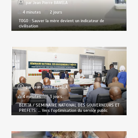
par
Jean Pierre BAWELA
4 minutes
2 jours
TOGO : Sauver la mère devient un indicateur de
civilisation
par
Jean Pierre BAWELA
4 minutes
3 jours
BLITTA / SEMINAIRE NATIONAL DES GOUVERNEURS ET
PREFETS: … Vers l’optimisation du service public