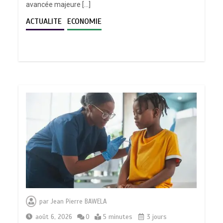
avancée majeure […]
ACTUALITE
ECONOMIE
par
Jean Pierre BAWELA
août 6, 2026
0
5 minutes
3 jours