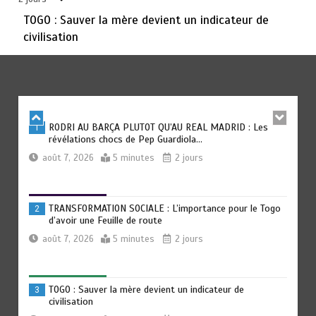
août 6, 2026
3 minutes
3 jours
TOGO : Sauver la mère devient un indicateur de
civilisation
TOGO : Bon vent dans les secteurs des transports et du
6
tourisme
août 6, 2026
4 minutes
3 jours
RODRI AU BARÇA PLUTOT QU’AU REAL MADRID : Les
1
révélations chocs de Pep Guardiola…
août 7, 2026
5 minutes
2 jours
TRANSFORMATION SOCIALE : L’importance pour le Togo
2
d’avoir une Feuille de route
août 7, 2026
5 minutes
2 jours
TOGO : Sauver la mère devient un indicateur de
3
civilisation