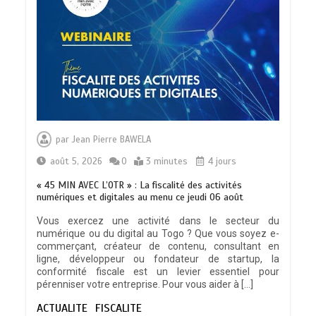
TRANSFORMATION SOCIALE :
L’importance pour le Togo d’avoir une
par
Jean Pierre BAWELA
Feuille de route
0
5 minutes
août 5, 2026
0
3 minutes
4 jours
« 45 MIN AVEC L’OTR » : La fiscalité des activités
numériques et digitales au menu ce jeudi 06 août
Vous exercez une activité dans le secteur du
numérique ou du digital au Togo ? Que vous soyez e-
TOGO : Sauver la mère devient un
commerçant, créateur de contenu, consultant en
indicateur de civilisation
ligne, développeur ou fondateur de startup, la
0
4 minutes
conformité fiscale est un levier essentiel pour
pérenniser votre entreprise. Pour vous aider à […]
ACTUALITE
FISCALITE