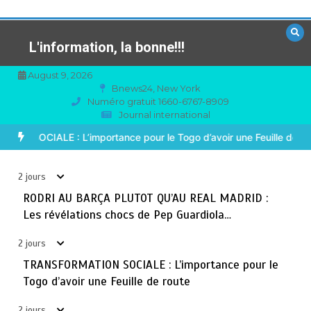
Aller
au
contenu
L'information, la bonne!!!
August 9, 2026
Bnews24, New York
Numéro gratuit 1660-6767-8909
Journal international
TOGO : Sauver la mère devient un indicateur de
3
civilisation
AL MADRID : Les révélations chocs de Pep Guardiola…
TRANSFOR
août 7, 2026
4 minutes
2 jours
2 jours
BLITTA / SEMINAIRE NATIONAL DES GOUVERNEURS ET
RODRI AU BARÇA PLUTOT QU’AU REAL MADRID :
4
PREFETS: … Vers l’optimisation du service public
Les révélations chocs de Pep Guardiola…
août 6, 2026
4 minutes
3 jours
2 jours
TRANSFORMATION SOCIALE : L’importance pour le
RECHERCHE ET INNOVATION: Le Togo ouvre la voie pour
5
Togo d’avoir une Feuille de route
l’enracinement du génie génétique et de la
biotechnologie
2 jours