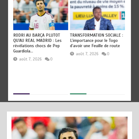
RODRI AU BARÇA PLUTOT
TRANSFORMATION SOCIALE :
TOGO :
QU’AU REAL MADRID : Les
L’importance pour le Togo
devien
révélations chocs de Pep
d’avoir une Feuille de route
civilis
Guardiola…
août 7, 2026
0
aoû
août 7, 2026
0