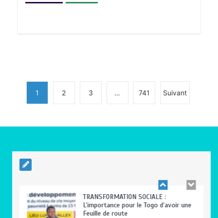
BLITTA / SEMINAIRE NATIONAL DES
GOUVERNEURS ET PREFETS: … Vers
l’optimisation du service public
0
4 minutes
1
2
3
…
741
Suivant
RODRI AU BARÇA PLUTOT QU’AU REAL
MADRID : Les révélations chocs de
Pep Guardiola…
0
5 minutes
TRANSFORMATION SOCIALE :
L’importance pour le Togo d’avoir une
Feuille de route