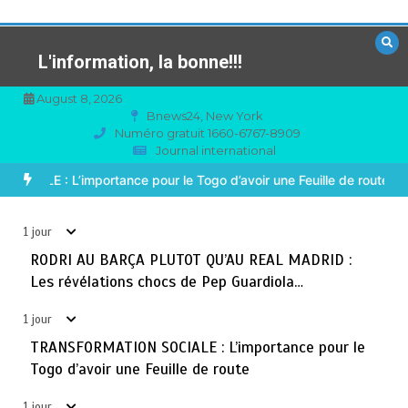
Aller
au
contenu
L'information, la bonne!!!
August 8, 2026
Bnews24, New York
Numéro gratuit 1660-6767-8909
Journal international
TOGO : Sauver la mère devient un indicateur de
3
civilisation
ARÇA PLUTOT QU’AU REAL MADRID : Les révélations chocs de Pep
août 7, 2026
4 minutes
1 jour
1 jour
BLITTA / SEMINAIRE NATIONAL DES GOUVERNEURS ET
RODRI AU BARÇA PLUTOT QU’AU REAL MADRID :
4
PREFETS: … Vers l’optimisation du service public
Les révélations chocs de Pep Guardiola…
août 6, 2026
4 minutes
2 jours
1 jour
TRANSFORMATION SOCIALE : L’importance pour le
RECHERCHE ET INNOVATION: Le Togo ouvre la voie pour
5
Togo d’avoir une Feuille de route
l’enracinement du génie génétique et de la
biotechnologie
1 jour