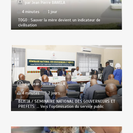
par
Jean Pierre BAWELA
4 minutes
1 jour
TOGO : Sauver la mère devient un indicateur de
civilisation
par
Jean Pierre BAWELA
4 minutes
2 jours
BLITTA / SEMINAIRE NATIONAL DES GOUVERNEURS ET
PREFETS: … Vers l’optimisation du service public