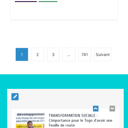
BLITTA / SEMINAIRE NATIONAL DES
GOUVERNEURS ET PREFETS: … Vers
l’optimisation du service public
0
4 minutes
1
2
3
…
741
Suivant
RODRI AU BARÇA PLUTOT QU’AU REAL
MADRID : Les révélations chocs de
Pep Guardiola…
0
5 minutes
TRANSFORMATION SOCIALE :
L’importance pour le Togo d’avoir une
Feuille de route