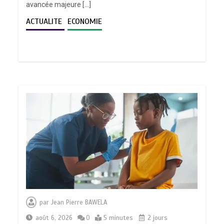
avancée majeure […]
ACTUALITE
ECONOMIE
par
Jean Pierre BAWELA
août 6, 2026
0
5 minutes
2 jours