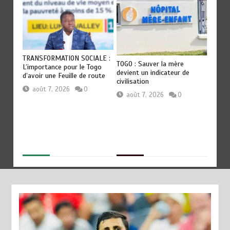
OT
TRANSFORMATION SOCIALE :
RODRI
TOGO : Sauver la mère
Les
L’importance pour le Togo
QU’AU
devient un indicateur de
ep
d’avoir une Feuille de route
révéla
civilisation
Guard
août 7, 2026
0
août 7, 2026
0
aoû