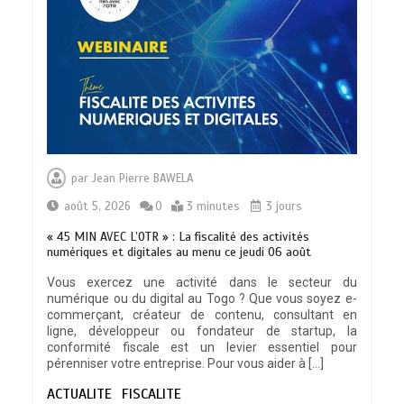
TRANSFORMATION SOCIALE :
L’importance pour le Togo d’avoir une
par
Jean Pierre BAWELA
Feuille de route
0
5 minutes
août 5, 2026
0
3 minutes
3 jours
« 45 MIN AVEC L’OTR » : La fiscalité des activités
numériques et digitales au menu ce jeudi 06 août
Vous exercez une activité dans le secteur du
numérique ou du digital au Togo ? Que vous soyez e-
TOGO : Sauver la mère devient un
commerçant, créateur de contenu, consultant en
indicateur de civilisation
ligne, développeur ou fondateur de startup, la
0
4 minutes
conformité fiscale est un levier essentiel pour
pérenniser votre entreprise. Pour vous aider à […]
ACTUALITE
FISCALITE