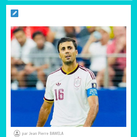
RODRI AU BARÇA PLUTOT QU’AU REAL
MADRID : Les révélations chocs de
Pep Guardiola…
0
5 minutes
TRANSFORMATION SOCIALE :
L’importance pour le Togo d’avoir une
Feuille de route
0
5 minutes
TOGO : Sauver la mère devient un
indicateur de civilisation
0
4 minutes
par
Jean Pierre BAWELA