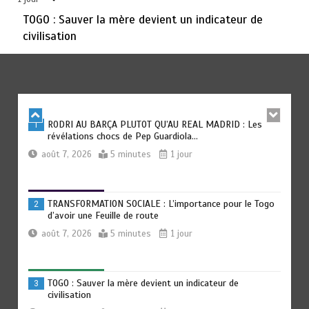
août 6, 2026
3 minutes
2 jours
TOGO : Sauver la mère devient un indicateur de
civilisation
TOGO : Bon vent dans les secteurs des transports et du
6
tourisme
août 6, 2026
4 minutes
2 jours
RODRI AU BARÇA PLUTOT QU’AU REAL MADRID : Les
1
révélations chocs de Pep Guardiola…
août 7, 2026
5 minutes
1 jour
TRANSFORMATION SOCIALE : L’importance pour le Togo
2
d’avoir une Feuille de route
août 7, 2026
5 minutes
1 jour
TOGO : Sauver la mère devient un indicateur de
3
civilisation