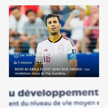
par
Jean Pierre BAWELA
5 minutes
1 jour
RODRI AU BARÇA PLUTOT QU’AU REAL MADRID : Les
révélations chocs de Pep Guardiola…