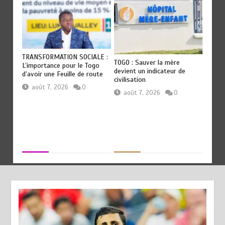
T
TRANSFORMATION SOCIALE :
RODRI 
TOGO : Sauver la mère
es
L’importance pour le Togo
QU’AU 
devient un indicateur de
p
d’avoir une Feuille de route
révélat
civilisation
Guardi
août 7, 2026
0
août 7, 2026
0
août