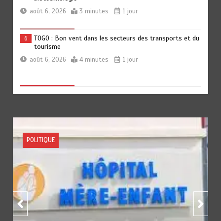
août 6, 2026
3 minutes
1 jour
TOGO : Bon vent dans les secteurs des transports et du
6
tourisme
août 6, 2026
4 minutes
1 jour
RODRI AU BARÇA PLUTOT QU’AU REAL MADRID : Les
1
révélations chocs de Pep Guardiola…
août 7, 2026
5 minutes
7 heures
ACTUALITE
FOOTBALL
SPORTS
TRANSFORMATION SOCIALE : L’importance pour le Togo
2
d’avoir une Feuille de route
août 7, 2026
5 minutes
7 heures
TOGO : Sauver la mère devient un indicateur de
3
civilisation