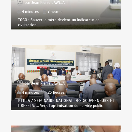
par
Jean Pierre BAWELA
4 minutes
7 heures
TOGO : Sauver la mère devient un indicateur de
civilisation
par
Jean Pierre BAWELA
4 minutes
23 heures
BLITTA / SEMINAIRE NATIONAL DES GOUVERNEURS ET
PREFETS: … Vers l’optimisation du service public