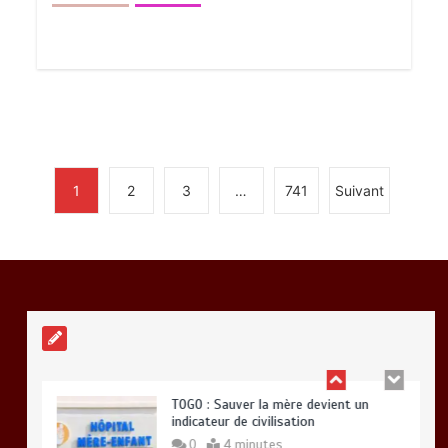
RODRI AU BARÇA PLUTOT QU’AU REAL
MADRID : Les révélations chocs de
Pep Guardiola…
0
5 minutes
1
2
3
…
741
Suivant
TRANSFORMATION SOCIALE :
L’importance pour le Togo d’avoir une
Feuille de route
0
5 minutes
TOGO : Sauver la mère devient un
indicateur de civilisation
0
4 minutes