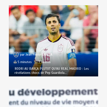
par
Jean Pierre BAWELA
5 minutes
7 heures
RODRI AU BARÇA PLUTOT QU’AU REAL MADRID : Les
révélations chocs de Pep Guardiola…