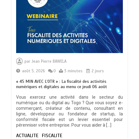
L’importance pour le Togo d’avoir une
Feuille de route
0
5 minutes
TOGO : Sauver la mère devient un
indicateur de civilisation
par
Jean Pierre BAWELA
0
4 minutes
août 5, 2026
0
3 minutes
2 jours
« 45 MIN AVEC L’OTR » : La fiscalité des activités
numériques et digitales au menu ce jeudi 06 août
Vous exercez une activité dans le secteur du
numérique ou du digital au Togo ? Que vous soyez e-
BLITTA / SEMINAIRE NATIONAL DES
commerçant, créateur de contenu, consultant en
GOUVERNEURS ET PREFETS: … Vers
ligne, développeur ou fondateur de startup, la
l’optimisation du service public
conformité fiscale est un levier essentiel pour
0
4 minutes
pérenniser votre entreprise. Pour vous aider à […]
ACTUALITE
FISCALITE