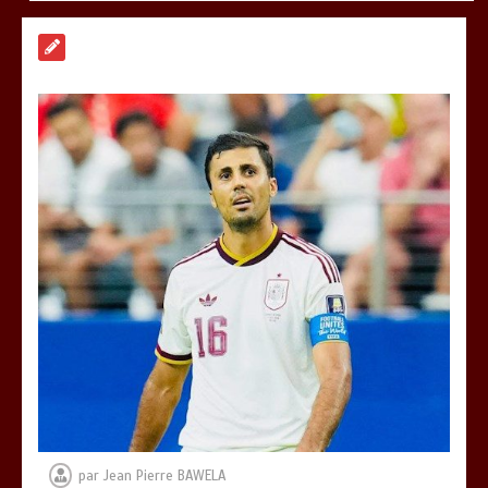
TRANSFORMATION SOCIALE :
L’importance pour le Togo d’avoir une
Feuille de route
0
5 minutes
TOGO : Sauver la mère devient un
indicateur de civilisation
0
4 minutes
par
Jean Pierre BAWELA