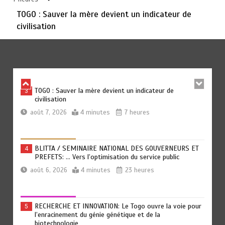
TOGO : Sauver la mère devient un indicateur de
civilisation
TRANSFORMATION SOCIALE : L’importance pour le Togo
2
d’avoir une Feuille de route
août 7, 2026
5 minutes
7 heures
TOGO : Sauver la mère devient un indicateur de
3
civilisation
août 7, 2026
4 minutes
7 heures
BLITTA / SEMINAIRE NATIONAL DES GOUVERNEURS ET
4
PREFETS: … Vers l’optimisation du service public
août 6, 2026
4 minutes
23 heures
RECHERCHE ET INNOVATION: Le Togo ouvre la voie pour
5
l’enracinement du génie génétique et de la
biotechnologie