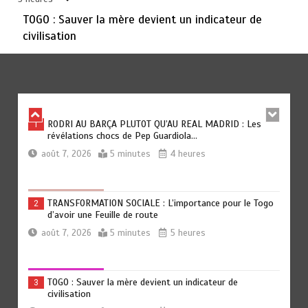
août 6, 2026
3 minutes
1 jour
TOGO : Sauver la mère devient un indicateur de
civilisation
TOGO : Bon vent dans les secteurs des transports et du
6
tourisme
août 6, 2026
4 minutes
1 jour
RODRI AU BARÇA PLUTOT QU’AU REAL MADRID : Les
1
révélations chocs de Pep Guardiola…
août 7, 2026
5 minutes
4 heures
TRANSFORMATION SOCIALE : L’importance pour le Togo
2
d’avoir une Feuille de route
août 7, 2026
5 minutes
5 heures
TOGO : Sauver la mère devient un indicateur de
3
civilisation