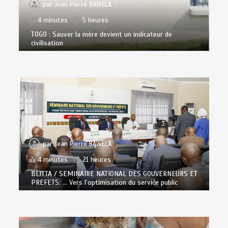
par
Jean Pierre BAWELA
4 minutes
5 heures
TOGO : Sauver la mère devient un indicateur de
civilisation
par
Jean Pierre BAWELA
4 minutes
21 heures
BLITTA / SEMINAIRE NATIONAL DES GOUVERNEURS ET
PREFETS: … Vers l’optimisation du service public