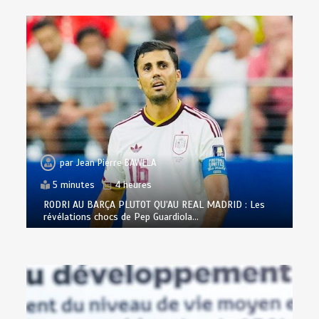
par
Jean Pierre BAWELA
5 minutes
4 heures
RODRI AU BARÇA PLUTOT QU’AU REAL MADRID : Les
révélations chocs de Pep Guardiola…