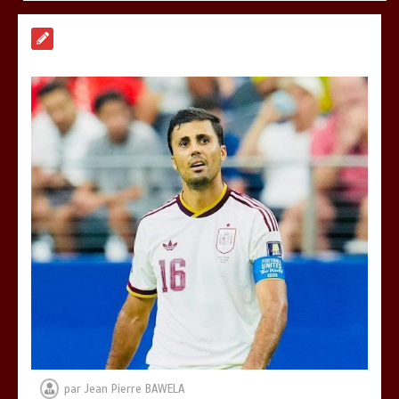
RODRI AU BARÇA PLUTOT QU’AU REAL
MADRID : Les révélations chocs de
Pep Guardiola…
0
5 minutes
TRANSFORMATION SOCIALE :
L’importance pour le Togo d’avoir une
Feuille de route
0
5 minutes
TOGO : Sauver la mère devient un
indicateur de civilisation
0
4 minutes
par
Jean Pierre BAWELA