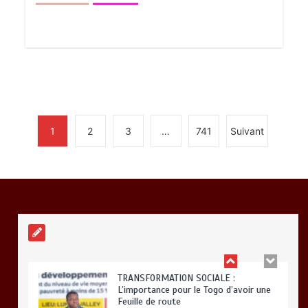
BLITTA / SEMINAIRE NATIONAL DES
GOUVERNEURS ET PREFETS: … Vers
l’optimisation du service public
0
4 minutes
1
2
3
…
741
Suivant
RODRI AU BARÇA PLUTOT QU’AU REAL
MADRID : Les révélations chocs de
Pep Guardiola…
0
5 minutes
TRANSFORMATION SOCIALE :
L’importance pour le Togo d’avoir une
Feuille de route