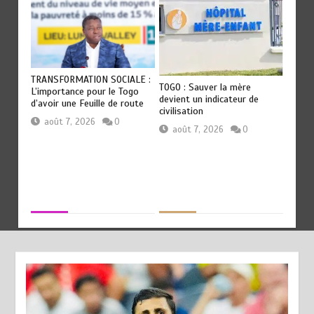
OT
TRANSFORMATION SOCIALE :
RODRI
TOGO : Sauver la mère
Les
L’importance pour le Togo
QU’AU 
devient un indicateur de
ep
d’avoir une Feuille de route
révéla
civilisation
Guardi
août 7, 2026
0
août 7, 2026
0
aoû