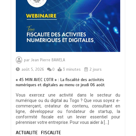
TRANSFORMATION SOCIALE :
L’importance pour le Togo d’avoir une
par
Jean Pierre BAWELA
Feuille de route
0
5 minutes
août 5, 2026
0
3 minutes
2 jours
« 45 MIN AVEC L’OTR » : La fiscalité des activités
numériques et digitales au menu ce jeudi 06 août
Vous exercez une activité dans le secteur du
numérique ou du digital au Togo ? Que vous soyez e-
TOGO : Sauver la mère devient un
commerçant, créateur de contenu, consultant en
indicateur de civilisation
ligne, développeur ou fondateur de startup, la
0
4 minutes
conformité fiscale est un levier essentiel pour
pérenniser votre entreprise. Pour vous aider à […]
ACTUALITE
FISCALITE