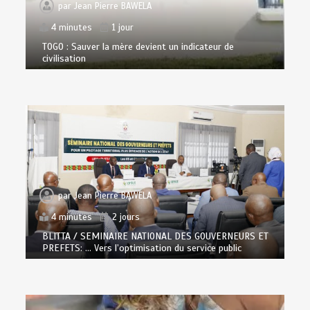
par
Jean Pierre BAWELA
4 minutes
1 jour
TOGO : Sauver la mère devient un indicateur de
civilisation
par
Jean Pierre BAWELA
4 minutes
2 jours
BLITTA / SEMINAIRE NATIONAL DES GOUVERNEURS ET
PREFETS: … Vers l’optimisation du service public