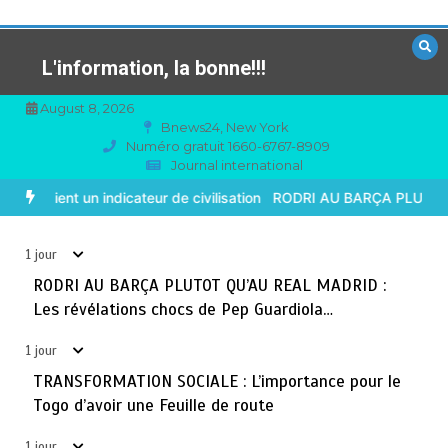
Aller
au
contenu
L'information, la bonne!!!
August 8, 2026
Bnews24, New York
Numéro gratuit 1660-6767-8909
Journal international
TOGO : Sauver la mère devient un indicateur de
3
civilisation
sation
RODRI AU BARÇA PLUTOT QU’AU REAL MADRID : Les révéla
août 7, 2026
4 minutes
1 jour
1 jour
BLITTA / SEMINAIRE NATIONAL DES GOUVERNEURS ET
RODRI AU BARÇA PLUTOT QU’AU REAL MADRID :
4
PREFETS: … Vers l’optimisation du service public
Les révélations chocs de Pep Guardiola…
août 6, 2026
4 minutes
2 jours
1 jour
TRANSFORMATION SOCIALE : L’importance pour le
RECHERCHE ET INNOVATION: Le Togo ouvre la voie pour
5
Togo d’avoir une Feuille de route
l’enracinement du génie génétique et de la
biotechnologie
1 jour