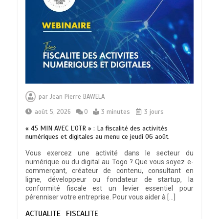
TRANSFORMATION SOCIALE :
L’importance pour le Togo d’avoir une
par
Jean Pierre BAWELA
Feuille de route
0
5 minutes
août 5, 2026
0
3 minutes
3 jours
« 45 MIN AVEC L’OTR » : La fiscalité des activités
numériques et digitales au menu ce jeudi 06 août
Vous exercez une activité dans le secteur du
numérique ou du digital au Togo ? Que vous soyez e-
TOGO : Sauver la mère devient un
commerçant, créateur de contenu, consultant en
indicateur de civilisation
ligne, développeur ou fondateur de startup, la
0
4 minutes
conformité fiscale est un levier essentiel pour
pérenniser votre entreprise. Pour vous aider à […]
ACTUALITE
FISCALITE