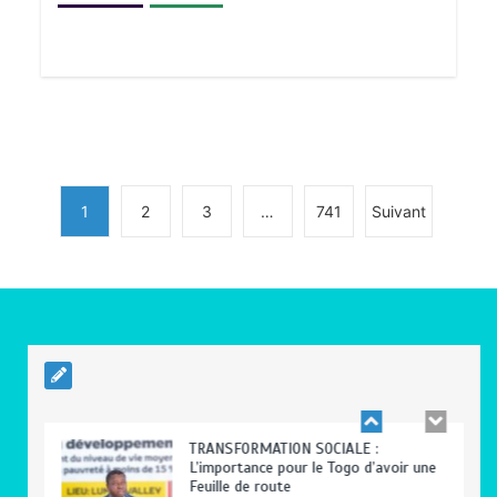
BLITTA / SEMINAIRE NATIONAL DES
GOUVERNEURS ET PREFETS: … Vers
l’optimisation du service public
0
4 minutes
1
2
3
…
741
Suivant
RODRI AU BARÇA PLUTOT QU’AU REAL
MADRID : Les révélations chocs de
Pep Guardiola…
0
5 minutes
TRANSFORMATION SOCIALE :
L’importance pour le Togo d’avoir une
Feuille de route