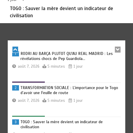
août 6, 2026
3 minutes
2 jours
TOGO : Sauver la mère devient un indicateur de
civilisation
TOGO : Bon vent dans les secteurs des transports et du
6
tourisme
août 6, 2026
4 minutes
2 jours
RODRI AU BARÇA PLUTOT QU’AU REAL MADRID : Les
1
révélations chocs de Pep Guardiola…
août 7, 2026
5 minutes
1 jour
TRANSFORMATION SOCIALE : L’importance pour le Togo
2
d’avoir une Feuille de route
août 7, 2026
5 minutes
1 jour
TOGO : Sauver la mère devient un indicateur de
3
civilisation