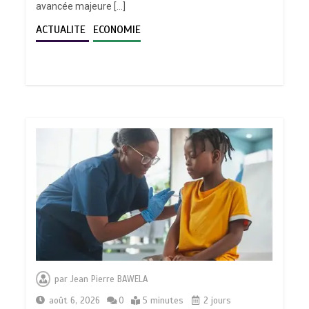
avancée majeure […]
ACTUALITE
ECONOMIE
par
Jean Pierre BAWELA
août 6, 2026
0
5 minutes
2 jours