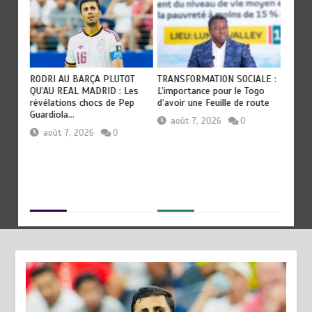
RODRI AU BARÇA PLUTOT
TRANSFORMATION SOCIALE :
TOGO :
QU’AU REAL MADRID : Les
L’importance pour le Togo
devient
révélations chocs de Pep
d’avoir une Feuille de route
civilisa
Guardiola…
août 7, 2026
0
aoû
août 7, 2026
0