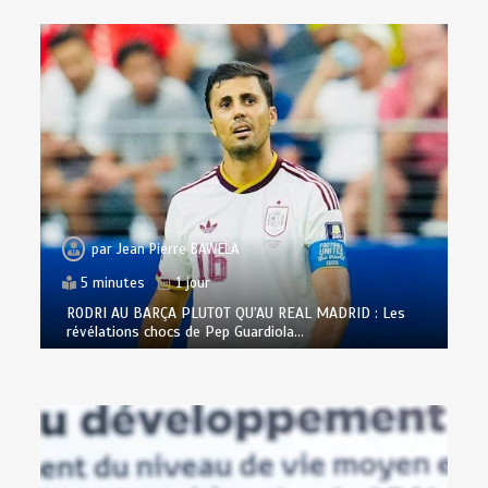
par
Jean Pierre BAWELA
5 minutes
1 jour
RODRI AU BARÇA PLUTOT QU’AU REAL MADRID : Les
révélations chocs de Pep Guardiola…