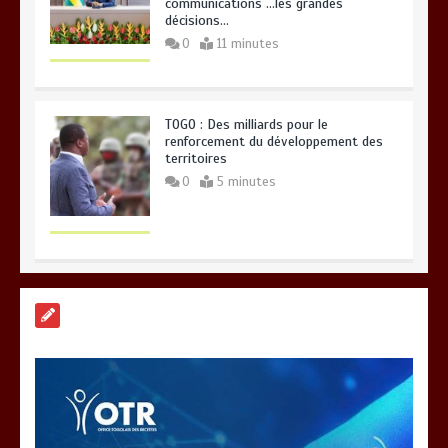
communications …les grandes
décisions…
0
11 minutes
TOGO : Des milliards pour le
renforcement du développement des
territoires
0
5 minutes
« 45 MIN AVEC L’OTR » : La fiscalité
des activités numériques et digitales
au menu ce jeudi 06 août
0
3 minutes