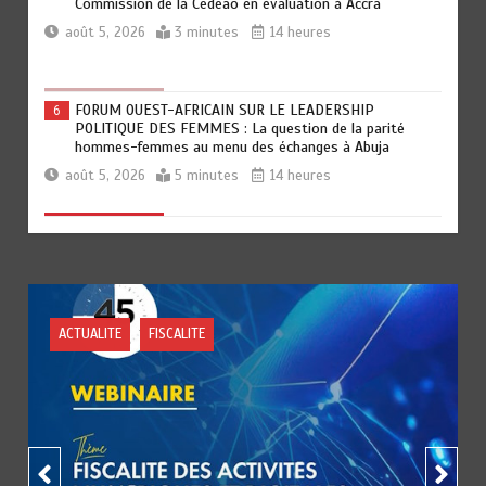
Commission de la Cedeao en évaluation à Accra
août 5, 2026
3 minutes
14 heures
FORUM OUEST-AFRICAIN SUR LE LEADERSHIP
6
POLITIQUE DES FEMMES : La question de la parité
hommes-femmes au menu des échanges à Abuja
août 5, 2026
5 minutes
14 heures
« 45 MIN AVEC L’OTR » : La fiscalité des activités
1
numériques et digitales au menu ce jeudi 06 août
août 5, 2026
3 minutes
6 heures
ACTUALITE
FISCALITE
DAGL/OCCUPATION ANARCHIQUE DU LITTORAL : Encore
2
un moratoire de trois semaines
août 5, 2026
5 minutes
9 heures
CONSEIL DES MINISTRES DU 04 AOUT 2026: Deux (02)
3