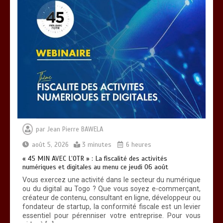
DAGL/OCCUPATION ANARCHIQUE DU
LITTORAL : Encore un moratoire de
trois semaines
0
5 minutes
par
Jean Pierre BAWELA
août 5, 2026
3 minutes
6 heures
« 45 MIN AVEC L’OTR » : La fiscalité des activités
numériques et digitales au menu ce jeudi 06 août
Vous exercez une activité dans le secteur du numérique
ou du digital au Togo ? Que vous soyez e-commerçant,
créateur de contenu, consultant en ligne, développeur ou
fondateur de startup, la conformité fiscale est un levier
essentiel pour pérenniser votre entreprise. Pour vous