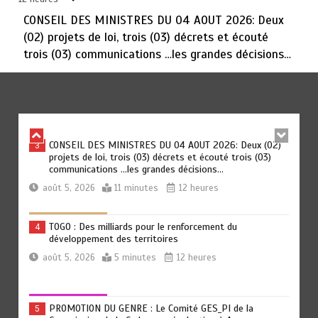
août 5, 2026
3 minutes
6 heures
CONSEIL DES MINISTRES DU 04 AOUT 2026: Deux
(02) projets de loi, trois (03) décrets et écouté
trois (03) communications …les grandes décisions…
DAGL/OCCUPATION ANARCHIQUE DU LITTORAL : Encore
2
un moratoire de trois semaines
août 5, 2026
5 minutes
9 heures
CONSEIL DES MINISTRES DU 04 AOUT 2026: Deux (02)
3
projets de loi, trois (03) décrets et écouté trois (03)
communications …les grandes décisions…
août 5, 2026
11 minutes
12 heures
TOGO : Des milliards pour le renforcement du
4
développement des territoires
août 5, 2026
5 minutes
12 heures
PROMOTION DU GENRE : Le Comité GES_PI de la
5