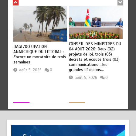
CONSEIL DES MINISTRES DU
DAGL/OCCUPATION
: La
« 45 M
04 AOUT 2026: Deux (02)
ANARCHIQUE DU LITTORAL :
fiscal
projets de loi, trois (03)
Encore un moratoire de trois
s au
numéri
décrets et écouté trois (03)
semaines
menu c
communications …les
grandes décisions…
août 5, 2026
0
aoû
août 5, 2026
0