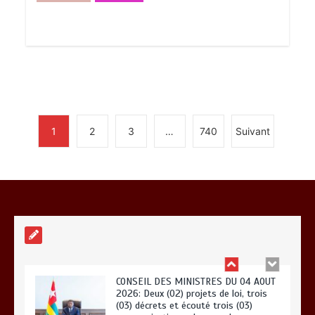
« 45 MIN AVEC L’OTR » : La fiscalité
des activités numériques et digitales
au menu ce jeudi 06 août
0
3 minutes
1
2
3
…
740
Suivant
DAGL/OCCUPATION ANARCHIQUE DU
LITTORAL : Encore un moratoire de
trois semaines
0
5 minutes
CONSEIL DES MINISTRES DU 04 AOUT
2026: Deux (02) projets de loi, trois
(03) décrets et écouté trois (03)