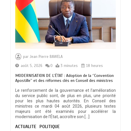
CONSEIL DES MINISTRES DU 04 AOUT
2026: Deux (02) projets de loi, trois
par
Jean Pierre BAWELA
(03) décrets et écouté trois (03)
communications …les grandes
août 5, 2026
0
3 minutes
18 heures
décisions…
0
11 minutes
MODERNISATION DE L’ÉTAT : Adoption de la ‘’Convention
Apostille’’ et des réformes clés en Conseil des ministres
Le renforcement de la gouvernance et l’amélioration
du service public sont, de plus en plus, une priorité
TOGO : Des milliards pour le
pour les plus hautes autorités. En Conseil des
renforcement du développement des
ministres ce mardi 04 août 2026, plusieurs textes
territoires
majeurs ont été examinés pour accélérer la
0
5 minutes
modernisation de l’État, accroître son […]
ACTUALITE
POLITIQUE