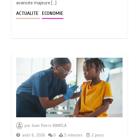
avancée majeure […]
ACTUALITE
ECONOMIE
par
Jean Pierre BAWELA
août 6, 2026
0
5 minutes
2 jours