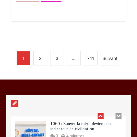
RODRI AU BARÇA PLUTOT QU’AU REAL
MADRID : Les révélations chocs de
Pep Guardiola…
0
5 minutes
1
2
3
…
741
Suivant
TRANSFORMATION SOCIALE :
L’importance pour le Togo d’avoir une
Feuille de route
0
5 minutes
TOGO : Sauver la mère devient un
indicateur de civilisation
0
4 minutes