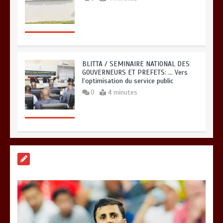
BLITTA / SEMINAIRE NATIONAL DES
GOUVERNEURS ET PREFETS: … Vers
l’optimisation du service public
0
4 minutes
RODRI AU BARÇA PLUTOT QU’AU REAL
MADRID : Les révélations chocs de
Pep Guardiola…
0
5 minutes