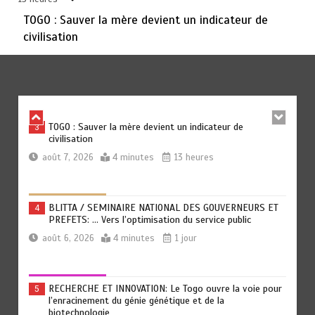
TOGO : Sauver la mère devient un indicateur de
civilisation
TRANSFORMATION SOCIALE : L’importance pour le Togo
2
d’avoir une Feuille de route
août 7, 2026
5 minutes
12 heures
TOGO : Sauver la mère devient un indicateur de
3
civilisation
août 7, 2026
4 minutes
13 heures
BLITTA / SEMINAIRE NATIONAL DES GOUVERNEURS ET
4
PREFETS: … Vers l’optimisation du service public
août 6, 2026
4 minutes
1 jour
RECHERCHE ET INNOVATION: Le Togo ouvre la voie pour
5
l’enracinement du génie génétique et de la
biotechnologie