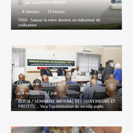
par
Jean Pierre BAWELA
4 minutes
13 heures
TOGO : Sauver la mère devient un indicateur de
civilisation
par
Jean Pierre BAWELA
4 minutes
1 jour
BLITTA / SEMINAIRE NATIONAL DES GOUVERNEURS ET
PREFETS: … Vers l’optimisation du service public