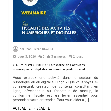
TOGO : Sauver la mère devient un
indicateur de civilisation
par
Jean Pierre BAWELA
0
4 minutes
août 5, 2026
0
3 minutes
2 jours
« 45 MIN AVEC L’OTR » : La fiscalité des activités
numériques et digitales au menu ce jeudi 06 août
Vous exercez une activité dans le secteur du
numérique ou du digital au Togo ? Que vous soyez e-
BLITTA / SEMINAIRE NATIONAL DES
commerçant, créateur de contenu, consultant en
GOUVERNEURS ET PREFETS: … Vers
ligne, développeur ou fondateur de startup, la
l’optimisation du service public
conformité fiscale est un levier essentiel pour
0
4 minutes
pérenniser votre entreprise. Pour vous aider à […]
ACTUALITE
FISCALITE