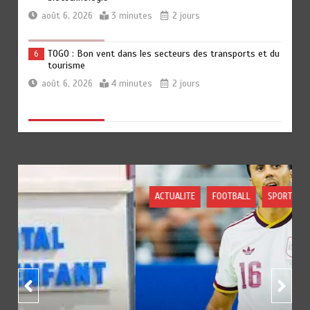
août 6, 2026
3 minutes
2 jours
TOGO : Bon vent dans les secteurs des transports et du
6
tourisme
août 6, 2026
4 minutes
2 jours
RODRI AU BARÇA PLUTOT QU’AU REAL MADRID : Les
1
révélations chocs de Pep Guardiola…
août 7, 2026
5 minutes
12 heures
ACTUALITE
FOOTBALL
SPORTS
TRANSFORMATION SOCIALE : L’importance pour le Togo
2
d’avoir une Feuille de route
août 7, 2026
5 minutes
12 heures
TOGO : Sauver la mère devient un indicateur de
3
civilisation