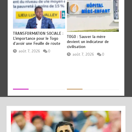
OT
TRANSFORMATION SOCIALE :
RODRI
TOGO : Sauver la mère
Les
L’importance pour le Togo
QU’AU
devient un indicateur de
ep
d’avoir une Feuille de route
révéla
civilisation
Guard
août 7, 2026
0
août 7, 2026
0
aoû