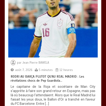
TRANSFORMATION SOCIALE :
L’importance pour le Togo d’avoir une
Feuille de route
0
5 minutes
par
Jean Pierre BAWELA
août 7, 2026
5 minutes
12 heures
RODRI AU BARÇA PLUTOT QU’AU REAL MADRID : Les
révélations chocs de Pep Guardiola…
Le capitaine de la Roja et sociétaire de Man City
s’apprête à faire son grand retour en Espagne, mais pas
là où beaucoup l’attendaient. Alors que le Real Madrid lui
faisait les yeux doux, le Ballon d’Or a tranché en faveur
du FC Barcelone. Entre […]