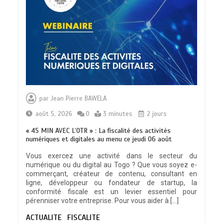
TRANSFORMATION SOCIALE :
L’importance pour le Togo d’avoir une
par
Jean Pierre BAWELA
Feuille de route
0
5 minutes
août 5, 2026
0
3 minutes
2 jours
« 45 MIN AVEC L’OTR » : La fiscalité des activités
numériques et digitales au menu ce jeudi 06 août
Vous exercez une activité dans le secteur du
numérique ou du digital au Togo ? Que vous soyez e-
TOGO : Sauver la mère devient un
commerçant, créateur de contenu, consultant en
indicateur de civilisation
ligne, développeur ou fondateur de startup, la
0
4 minutes
conformité fiscale est un levier essentiel pour
pérenniser votre entreprise. Pour vous aider à […]
ACTUALITE
FISCALITE