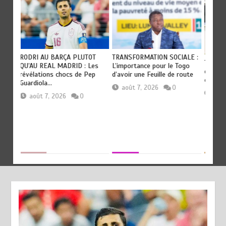
RODRI AU BARÇA PLUTOT
TRANSFORMATION SOCIALE :
TOGO :
QU’AU REAL MADRID : Les
L’importance pour le Togo
e
devien
révélations chocs de Pep
d’avoir une Feuille de route
civilis
Guardiola…
août 7, 2026
0
aoû
août 7, 2026
0