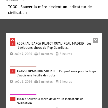
août 6, 2026
3 minutes
1 jour
TOGO : Sauver la mère devient un indicateur de
civilisation
TOGO : Bon vent dans les secteurs des transports et du
6
tourisme
août 6, 2026
4 minutes
1 jour
RODRI AU BARÇA PLUTOT QU’AU REAL MADRID : Les
1
révélations chocs de Pep Guardiola…
août 7, 2026
5 minutes
5 heures
TRANSFORMATION SOCIALE : L’importance pour le Togo
2
d’avoir une Feuille de route
août 7, 2026
5 minutes
5 heures
TOGO : Sauver la mère devient un indicateur de
3
civilisation