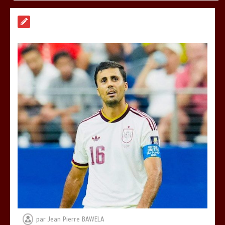
RODRI AU BARÇA PLUTOT QU’AU REAL
MADRID : Les révélations chocs de
Pep Guardiola…
0
5 minutes
TRANSFORMATION SOCIALE :
L’importance pour le Togo d’avoir une
Feuille de route
0
5 minutes
TOGO : Sauver la mère devient un
indicateur de civilisation
0
4 minutes
par
Jean Pierre BAWELA