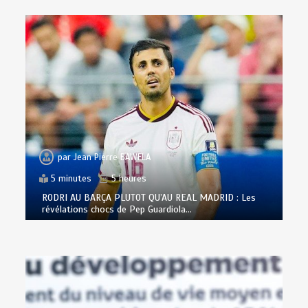
par
Jean Pierre BAWELA
5 minutes
5 heures
RODRI AU BARÇA PLUTOT QU’AU REAL MADRID : Les
révélations chocs de Pep Guardiola…