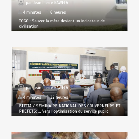
par
Jean Pierre BAWELA
4 minutes
6 heures
TOGO : Sauver la mère devient un indicateur de
civilisation
par
Jean Pierre BAWELA
4 minutes
22 heures
BLITTA / SEMINAIRE NATIONAL DES GOUVERNEURS ET
PREFETS: … Vers l’optimisation du service public