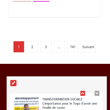
BLITTA / SEMINAIRE NATIONAL DES
GOUVERNEURS ET PREFETS: … Vers
l’optimisation du service public
0
4 minutes
1
2
3
…
741
Suivant
RODRI AU BARÇA PLUTOT QU’AU REAL
MADRID : Les révélations chocs de
Pep Guardiola…
0
5 minutes
TRANSFORMATION SOCIALE :
L’importance pour le Togo d’avoir une
Feuille de route