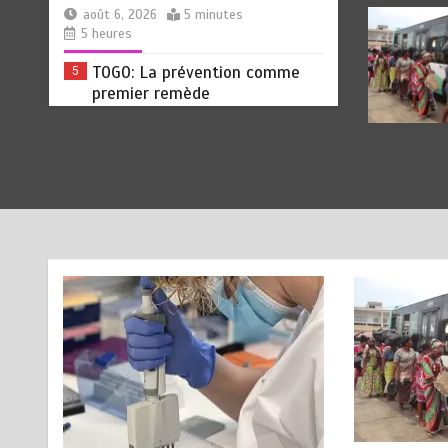
août 6, 2026
5 minutes
5 heures
TOGO: La prévention comme
5
premier remède
août 6, 2026
5 minutes
6 heures
« 45 MIN AVEC L’OTR » : La
6
fiscalité des activités
numériques et digitales au
menu ce jeudi 06 août
août 5, 2026
3 minutes
18 heures
RECHERCHE ET INNOVATION: Le
1
Togo ouvre la voie pour
l’enracinement du génie