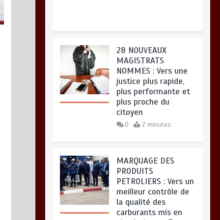
28 NOUVEAUX
TOGO : Bon vent dans les secteurs
MAGISTRATS
des transports et du tourisme
NOMMES : Vers une
août 6, 2026
0
justice plus rapide,
plus performante et
plus proche du
citoyen
0
2 minutes
MARQUAGE DES
PRODUITS
PETROLIERS : Vers un
meilleur contrôle de
la qualité des
carburants mis en
circulation au Togo
0
5 minutes