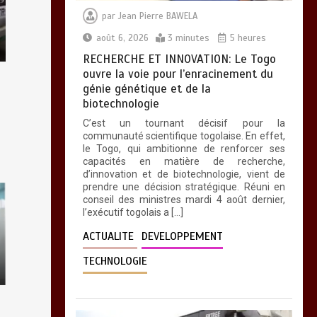
par
Jean Pierre BAWELA
28 NOUVEAUX
août 6, 2026
3 minutes
5 heures
MAGISTRATS
RECHERCHE ET INNOVATION: Le Togo
NOMMES : Vers une
ouvre la voie pour l’enracinement du
justice plus rapide,
génie génétique et de la
plus performante et
biotechnologie
plus proche du
citoyen
C’est un tournant décisif pour la
communauté scientifique togolaise. En effet,
0
2 minutes
le Togo, qui ambitionne de renforcer ses
capacités en matière de recherche,
d’innovation et de biotechnologie, vient de
prendre une décision stratégique. Réuni en
conseil des ministres mardi 4 août dernier,
l’exécutif togolais a […]
ACTUALITE
DEVELOPPEMENT
TECHNOLOGIE