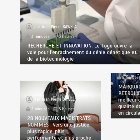
par
Jean Pierre BAWELA
3 minutes
5 heures
RECHERCHE ET INNOVATION: Le Togo ouvre la
voie pour l’enracinement du génie génétique et
de la biotechnologie
par
Jea
5 minute
MARQUAG
PETROLIE
meilleur 
par
Jean Pierre BAWELA
qualité d
2 minutes
5 heures
en circul
28 NOUVEAUX MAGISTRATS
NOMMES : Vers une justice
plus rapide, plus
performante et plus proche