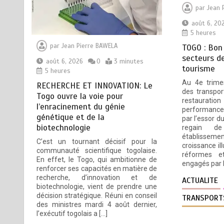
par
Jean 
génétique et de la
biotechnologie
août 6, 20
5 heures
août 6, 2026
3 minutes
5 heures
par
Jean Pierre BAWELA
TOGO : Bon
secteurs de
août 6, 2026
0
3 minutes
TOGO : Bon vent dans les
2
tourisme
5 heures
secteurs des transports et du
Au 4e trime
tourisme
RECHERCHE ET INNOVATION: Le
des transpor
Togo ouvre la voie pour
août 6, 2026
4 minutes
restaurati
l’enracinement du génie
5 heures
performance
génétique et de la
par l’essor d
biotechnologie
regain de
établisseme
C’est un tournant décisif pour la
croissance i
28 NOUVEAUX MAGISTRATS
3
communauté scientifique togolaise.
réformes e
NOMMES : Vers une justice
En effet, le Togo, qui ambitionne de
engagés par 
plus rapide, plus performante
renforcer ses capacités en matière de
recherche, d’innovation et de
et plus proche du citoyen
ACTUALITE
biotechnologie, vient de prendre une
août 6, 2026
2 minutes
décision stratégique. Réuni en conseil
TRANSPORT
5 heures
des ministres mardi 4 août dernier,
l’exécutif togolais a […]