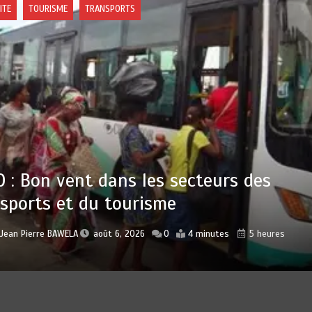
ITE
JUSTICE
NOUVEAUX MAGISTRATS NOMMES : Vers 
ice plus rapide, plus performante et pl
he du citoyen
r
Jean Pierre BAWELA
août 6, 2026
0
2 minutes
5 heures