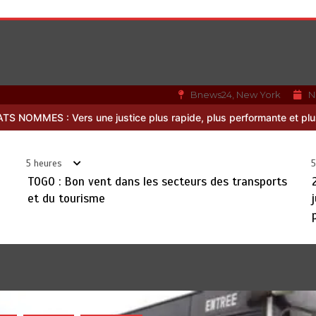
Bnews24, New York
N
 performante et plus proche du citoyen
RECHERCHE ET INNOVATION
5 heures
5
TOGO : Bon vent dans les secteurs des transports
et du tourisme