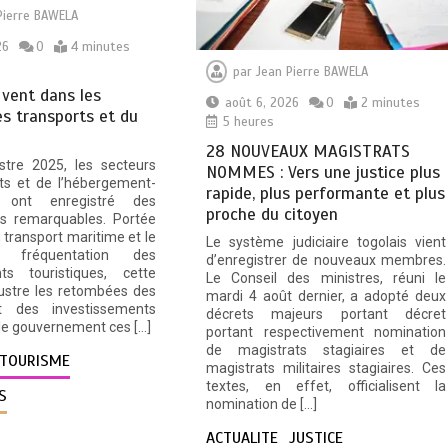
Pierre BAWELA
26
0
4 minutes
par
Jean Pierre BAWELA
 vent dans les
août 6, 2026
0
2 minutes
s transports et du
5 heures
28 NOUVEAUX MAGISTRATS
stre 2025, les secteurs
NOMMES : Vers une justice plus
ts et de l’hébergement-
rapide, plus performante et plus
on ont enregistré des
proche du citoyen
s remarquables. Portée
u transport maritime et le
Le système judiciaire togolais vient
 fréquentation des
d’enregistrer de nouveaux membres.
nts touristiques, cette
Le Conseil des ministres, réuni le
llustre les retombées des
mardi 4 août dernier, a adopté deux
t des investissements
décrets majeurs portant décret
le gouvernement ces […]
portant respectivement nomination
de magistrats stagiaires et de
TOURISME
magistrats militaires stagiaires. Ces
textes, en effet, officialisent la
S
nomination de […]
ACTUALITE
JUSTICE