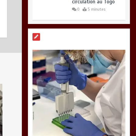
RECHERCHE ET
INNOVATION: Le Togo
ouvre la voie pour
l’enracinement du
génie génétique et
de la biotechnologie
0
3 minutes
TOGO : Bon vent dans
les secteurs des
transports et du
tourisme
0
4 minutes