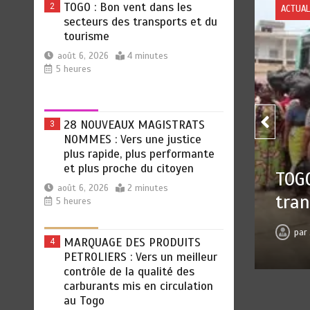
TOGO : Bon vent dans les
2
PORTS
ACTUAL
secteurs des transports et du
tourisme
août 6, 2026
4 minutes
5 heures
28 NOUVEAUX MAGISTRATS
3
NOMMES : Vers une justice
plus rapide, plus performante
28 
et plus proche du citoyen
ans les secteurs des
just
août 6, 2026
2 minutes
tourisme
5 heures
proc
pa
 6, 2026
0
4 minutes
5 heures
MARQUAGE DES PRODUITS
4
PETROLIERS : Vers un meilleur
contrôle de la qualité des
carburants mis en circulation
au Togo