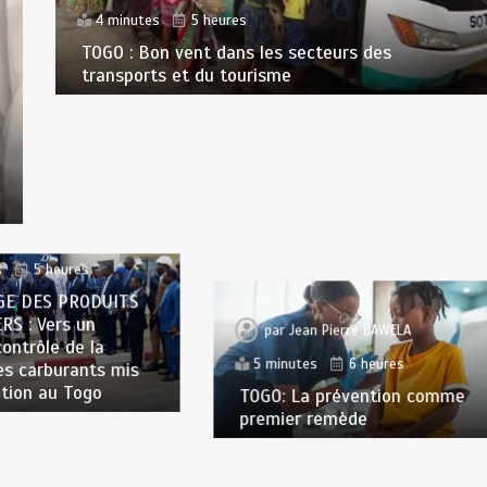
4 minutes
5 heures
TOGO : Bon vent dans les secteurs des
transports et du tourisme
n Pierre BAWELA
s
5 heures
E DES PRODUITS
RS : Vers un
par
Jean Pierre BAWELA
contrôle de la
5 minutes
6 heures
es carburants mis
ation au Togo
TOGO: La prévention comme
premier remède