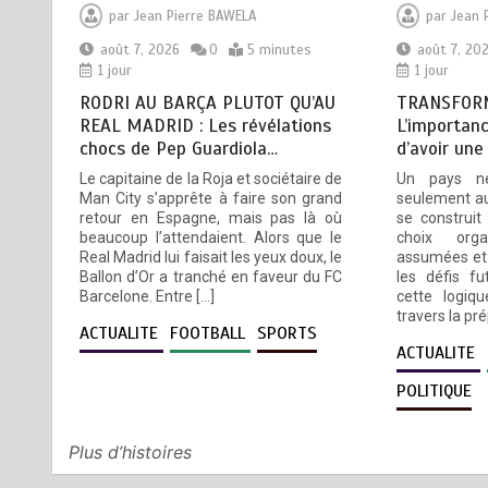
un indicateur de civilisation
par
Jean Pierre BAWELA
par
Jean 
août 7, 2026
4 minutes
1 jour
août 7, 2026
0
5 minutes
août 7, 20
1 jour
1 jour
RODRI AU BARÇA PLUTOT QU’AU
TRANSFORM
REAL MADRID : Les révélations
L’importanc
chocs de Pep Guardiola…
d’avoir une
BLITTA / SEMINAIRE
4
Le capitaine de la Roja et sociétaire de
Un pays n
NATIONAL DES GOUVERNEURS
Man City s’apprête à faire son grand
seulement au
ET PREFETS: … Vers
retour en Espagne, mais pas là où
se construit
l’optimisation du service public
beaucoup l’attendaient. Alors que le
choix orga
Real Madrid lui faisait les yeux doux, le
assumées et 
août 6, 2026
4 minutes
2 jours
Ballon d’Or a tranché en faveur du FC
les défis fu
Barcelone. Entre […]
cette logiqu
travers la pr
RECHERCHE ET INNOVATION: Le
5
ACTUALITE
FOOTBALL
SPORTS
Togo ouvre la voie pour
ACTUALITE
l’enracinement du génie
POLITIQUE
génétique et de la
biotechnologie
août 6, 2026
3 minutes
2 jours
Plus d’histoires