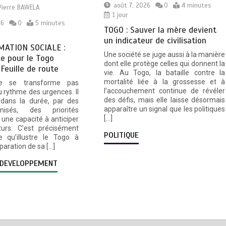
août 7, 2026
0
4 minutes
Pierre BAWELA
1 jour
26
0
5 minutes
TOGO : Sauver la mère devient
un indicateur de civilisation
ATION SOCIALE :
Une société se juge aussi à la manière
e pour le Togo
dont elle protège celles qui donnent la
 Feuille de route
vie. Au Togo, la bataille contre la
mortalité liée à la grossesse et à
e se transforme pas
l’accouchement continue de révéler
 rythme des urgences. Il
des défis, mais elle laisse désormais
 dans la durée, par des
apparaître un signal que les politiques
nisés, des priorités
[…]
une capacité à anticiper
turs. C’est précisément
POLITIQUE
e qu’illustre le Togo à
éparation de sa […]
DEVELOPPEMENT