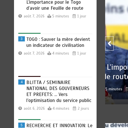
un indicateur de civilisation
août 7, 2026
4 minutes
1 jour
BLITTA / SEMINAIRE
4
NATIONAL DES GOUVERNEURS
ET PREFETS: … Vers
l’optimisation du service public
OCIALE : L’importance pour
TOGO
août 6, 2026
4 minutes
2 jours
e Feuille de route
civi
RECHERCHE ET INNOVATION: Le
5
Togo ouvre la voie pour
 7, 2026
0
5 minutes
1 jour
pa
l’enracinement du génie
génétique et de la
biotechnologie
août 6, 2026
3 minutes
2 jours
TOGO : Bon vent dans les
6