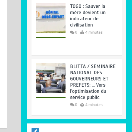
BLITTA / SEMINAIRE
NATIONAL DES
GOUVERNEURS ET
PREFETS: … Vers
l’optimisation du
service public
0
4 minutes
RODRI AU BARÇA
PLUTOT QU’AU REAL
MADRID : Les
révélations chocs de
Pep Guardiola…
0
5 minutes
TRANSFORMATION