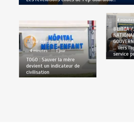
par
Jea
4 minute
BLITTA /
NATIONA
GOUVERN
par
Jean Pierre BAWELA
… Vers l’
4 minutes
1 jour
service p
TOGO : Sauver la mère
devient un indicateur de
civilisation