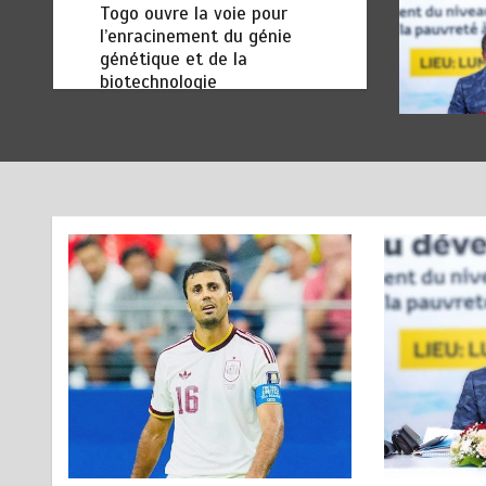
secteurs des transports et du
tourisme
août 6, 2026
4 minutes
2 jours
RODRI AU BARÇA PLUTOT
1
QU’AU REAL MADRID : Les
révélations chocs de Pep
Guardiola…
août 7, 2026
5 minutes
1 jour
TRANSFORMATION SOCIALE :
2
L’importance pour le Togo
d’avoir une Feuille de route
août 7, 2026
5 minutes
1 jour
TOGO : Sauver la mère devient
3