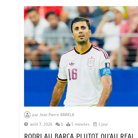
par
Jean Pierre BAWELA
août 7, 2026
0
5 minutes
1 jour
RODRI AU BARÇA PLUTOT QU’AU REAL