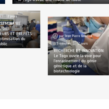
n Pierre BAWELA
s
2 jours
 SEMINAIRE
L DES
EURS ET PREFETS:
par
Jean Pierre BAWELA
optimisation du
ublic
3 minutes
2 jours
RECHERCHE ET INNOVATION:
Le Togo ouvre la voie pour
l’enracinement du génie
génétique et de la
biotechnologie