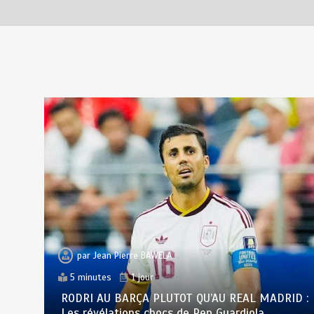
par
Jean Pierre BAWELA
5 minutes
1 jour
RODRI AU BARÇA PLUTOT QU’AU REAL MADRID :
Les révélations chocs de Pep Guardiola…