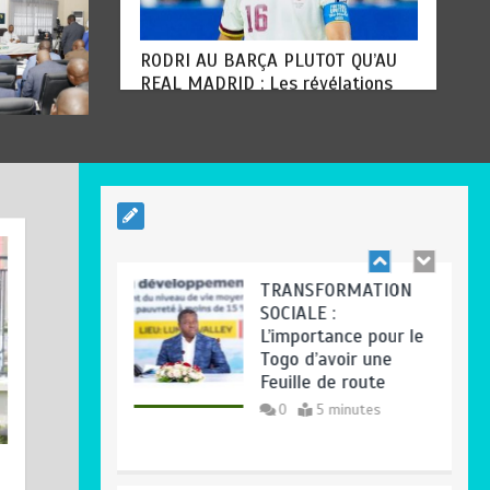
RODRI AU BARÇA PLUTOT QU’AU
REAL MADRID : Les révélations
chocs de Pep Guardiola…
TRANSFORMATION
août 7, 2026
0
SOCIALE :
L’importance pour le
Togo d’avoir une
Feuille de route
0
5 minutes
TOGO : Sauver la
mère devient un
TRANSFORMATION SOCIALE :
indicateur de
L’importance pour le Togo d’avoir
civilisation
une Feuille de route
0
4 minutes
août 7, 2026
0