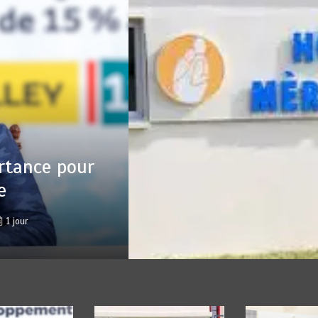
 : Sauver la mère devient un indicateu
lisation
r
Jean Pierre BAWELA
août 7, 2026
0
4 minutes
1 jour