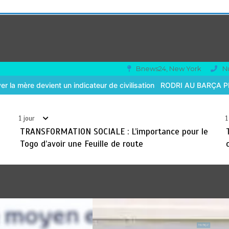
Bnews24, New York
N
civilisation
RODRI AU BARÇA PLUTOT QU’AU REAL MADRID : Les ré
1 jour
1
TRANSFORMATION SOCIALE : L’importance pour le
Togo d’avoir une Feuille de route
QUE