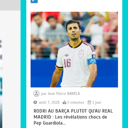
SOCIALE :
L’importance pour le
Togo d’avoir une
Feuille de route
0
5 minutes
TOGO : Sauver la
mère devient un
indicateur de
civilisation
0
4 minutes
par
Jean Pierre BAWELA
août 7, 2026
5 minutes
1 jour
RODRI AU BARÇA PLUTOT QU’AU REAL
MADRID : Les révélations chocs de
Pep Guardiola…