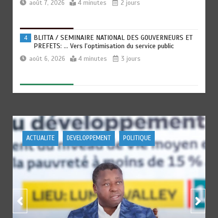
août 7, 2026
4 minutes
2 jours
BLITTA / SEMINAIRE NATIONAL DES GOUVERNEURS ET
4
PREFETS: … Vers l’optimisation du service public
août 6, 2026
4 minutes
3 jours
RECHERCHE ET INNOVATION: Le Togo ouvre la voie pour
5
l’enracinement du génie génétique et de la
biotechnologie
août 6, 2026
3 minutes
3 jours
POLITIQUE
POLITIQUE
TOGO : Bon vent dans les secteurs des transports et du
6
tourisme
août 6, 2026
4 minutes
3 jours
RODRI AU BARÇA PLUTOT QU’AU REAL MADRID : Les
1
révélations chocs de Pep Guardiola…