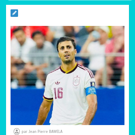
RODRI AU BARÇA PLUTOT QU’AU REAL
MADRID : Les révélations chocs de
Pep Guardiola…
0
5 minutes
TRANSFORMATION SOCIALE :
L’importance pour le Togo d’avoir une
Feuille de route
0
5 minutes
TOGO : Sauver la mère devient un
indicateur de civilisation
0
4 minutes
par
Jean Pierre BAWELA