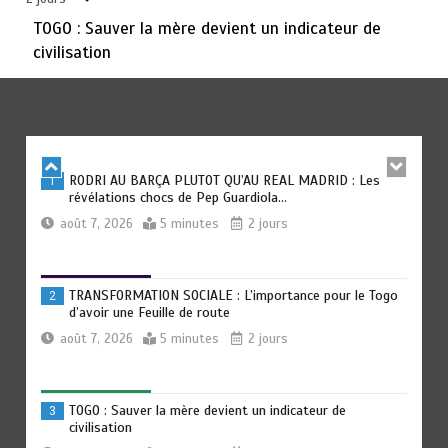
août 6, 2026
3 minutes
3 jours
TOGO : Sauver la mère devient un indicateur de
civilisation
TOGO : Bon vent dans les secteurs des transports et du
6
tourisme
août 6, 2026
4 minutes
3 jours
RODRI AU BARÇA PLUTOT QU’AU REAL MADRID : Les
1
révélations chocs de Pep Guardiola…
août 7, 2026
5 minutes
2 jours
TRANSFORMATION SOCIALE : L’importance pour le Togo
2
d’avoir une Feuille de route
août 7, 2026
5 minutes
2 jours
TOGO : Sauver la mère devient un indicateur de
3
civilisation