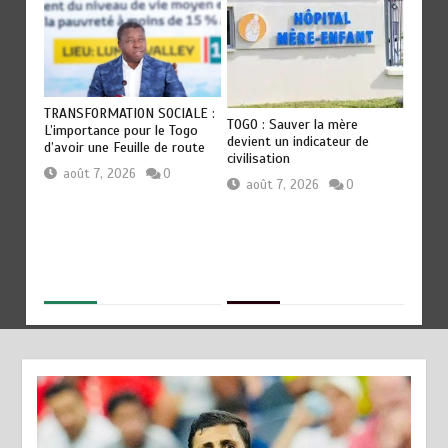
OT
TRANSFORMATION SOCIALE :
RODRI
TOGO : Sauver la mère
Les
L’importance pour le Togo
QU’AU 
devient un indicateur de
ep
d’avoir une Feuille de route
révéla
civilisation
Guardi
août 7, 2026
0
août 7, 2026
0
aoû