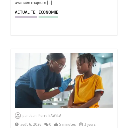
avancée majeure […]
ACTUALITE
ECONOMIE
par
Jean Pierre BAWELA
août 6, 2026
0
5 minutes
3 jours