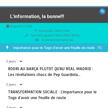
Aller
au
contenu
L'information, la bonne!!!
August 9, 2026
Bnews24, New York
Numéro gratuit 1660-6767-8909
Journal international
TOGO : Sauver la mère devient un indicateur de
3
civilisation
BARÇA PLUTOT QU’AU REAL MADRID : Les révélations chocs de P
août 7, 2026
4 minutes
2 jours
2 jours
BLITTA / SEMINAIRE NATIONAL DES GOUVERNEURS ET
RODRI AU BARÇA PLUTOT QU’AU REAL MADRID :
4
PREFETS: … Vers l’optimisation du service public
Les révélations chocs de Pep Guardiola…
août 6, 2026
4 minutes
3 jours
2 jours
TRANSFORMATION SOCIALE : L’importance pour le
RECHERCHE ET INNOVATION: Le Togo ouvre la voie pour
5
Togo d’avoir une Feuille de route
l’enracinement du génie génétique et de la
biotechnologie
2 jours