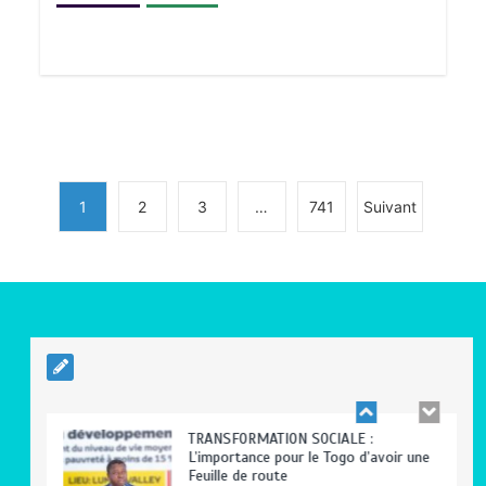
BLITTA / SEMINAIRE NATIONAL DES
GOUVERNEURS ET PREFETS: … Vers
l’optimisation du service public
0
4 minutes
1
2
3
…
741
Suivant
RODRI AU BARÇA PLUTOT QU’AU REAL
MADRID : Les révélations chocs de
Pep Guardiola…
0
5 minutes
TRANSFORMATION SOCIALE :
L’importance pour le Togo d’avoir une
Feuille de route