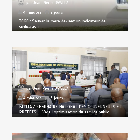
par
Jean Pierre BAWELA
4 minutes
2 jours
TOGO : Sauver la mère devient un indicateur de
civilisation
par
Jean Pierre BAWELA
4 minutes
3 jours
BLITTA / SEMINAIRE NATIONAL DES GOUVERNEURS ET
PREFETS: … Vers l’optimisation du service public