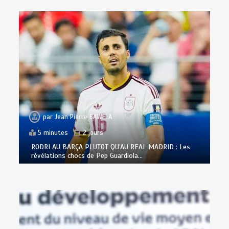
par
Jean Pierre BAWELA
5 minutes
2 jours
RODRI AU BARÇA PLUTOT QU’AU REAL MADRID : Les
révélations chocs de Pep Guardiola…