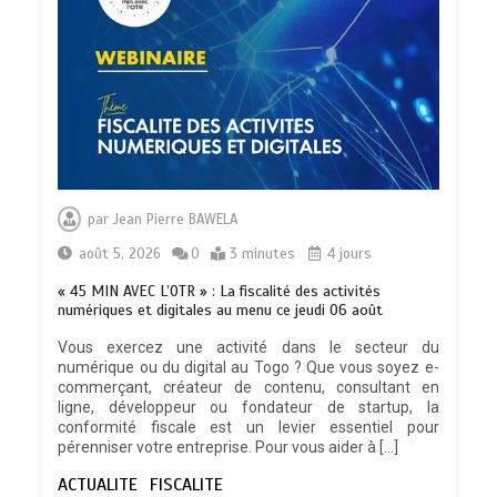
TRANSFORMATION SOCIALE :
L’importance pour le Togo d’avoir une
par
Jean Pierre BAWELA
Feuille de route
0
5 minutes
août 5, 2026
0
3 minutes
4 jours
« 45 MIN AVEC L’OTR » : La fiscalité des activités
numériques et digitales au menu ce jeudi 06 août
Vous exercez une activité dans le secteur du
numérique ou du digital au Togo ? Que vous soyez e-
TOGO : Sauver la mère devient un
commerçant, créateur de contenu, consultant en
indicateur de civilisation
ligne, développeur ou fondateur de startup, la
0
4 minutes
conformité fiscale est un levier essentiel pour
pérenniser votre entreprise. Pour vous aider à […]
ACTUALITE
FISCALITE