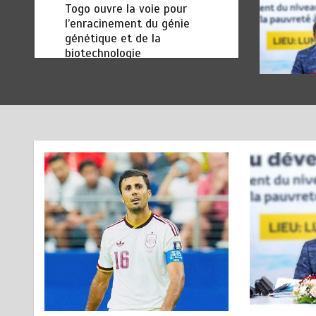
Togo ouvre la voie pour
l’enracinement du génie
génétique et de la
biotechnologie
août 6, 2026
3 minutes
2 jours
TOGO : Bon vent dans les
6
secteurs des transports et du
tourisme
août 6, 2026
4 minutes
2 jours
RODRI AU BARÇA PLUTOT
1
QU’AU REAL MADRID : Les
révélations chocs de Pep
Guardiola…
août 7, 2026
5 minutes
11 heures
TRANSFORMATION SOCIALE :
2