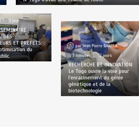
n Pierre BAWELA
s
1 jour
 SEMINAIRE
L DES
EURS ET PREFETS:
par
Jean Pierre BAWELA
optimisation du
ublic
3 minutes
2 jours
RECHERCHE ET INNOVATION:
Le Togo ouvre la voie pour
l’enracinement du génie
génétique et de la
biotechnologie