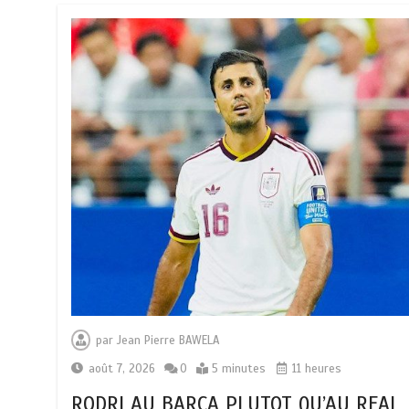
par
Jean Pierre BAWELA
août 7, 2026
0
5 minutes
11 heures
RODRI AU BARÇA PLUTOT QU’AU REAL