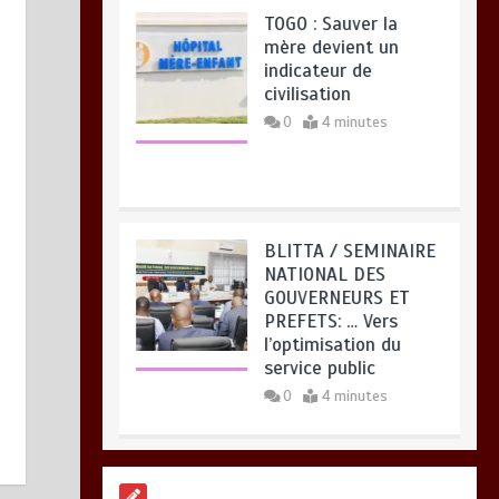
TOGO : Sauver la
mère devient un
indicateur de
civilisation
0
4 minutes
BLITTA / SEMINAIRE
NATIONAL DES
GOUVERNEURS ET
PREFETS: … Vers
l’optimisation du
service public
0
4 minutes
RODRI AU BARÇA
PLUTOT QU’AU REAL