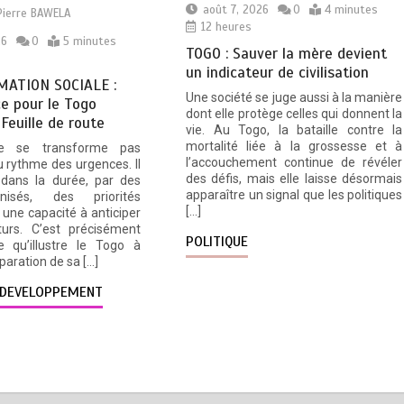
août 7, 2026
0
4 minutes
Pierre BAWELA
12 heures
26
0
5 minutes
TOGO : Sauver la mère devient
un indicateur de civilisation
ATION SOCIALE :
Une société se juge aussi à la manière
e pour le Togo
dont elle protège celles qui donnent la
 Feuille de route
vie. Au Togo, la bataille contre la
mortalité liée à la grossesse et à
e se transforme pas
l’accouchement continue de révéler
 rythme des urgences. Il
des défis, mais elle laisse désormais
 dans la durée, par des
apparaître un signal que les politiques
nisés, des priorités
[…]
une capacité à anticiper
turs. C’est précisément
POLITIQUE
e qu’illustre le Togo à
éparation de sa […]
DEVELOPPEMENT