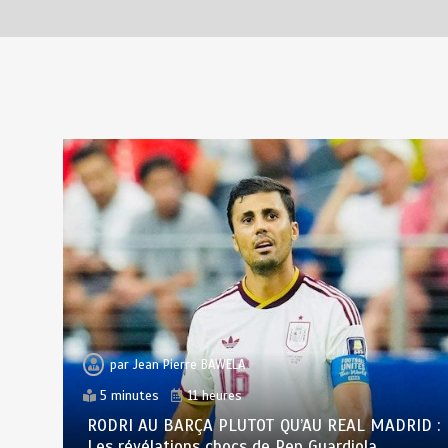
RECHERCHE ET INNOVATION: Le
Togo ouvre la voie pour
l’enracinement du génie
génétique et de la
biotechnologie
août 6, 2026
3 minutes
2 jours
par
Jean Pierre BAWELA
5 minutes
11 heures
RODRI AU BARÇA PLUTOT QU’AU REAL MADRID :
Les révélations chocs de Pep Guardiola…