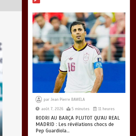
MADRID : Les
révélations chocs de
Pep Guardiola…
0
5 minutes
TRANSFORMATION
SOCIALE :
L’importance pour le
Togo d’avoir une
Feuille de route
0
5 minutes
par
Jean Pierre BAWELA
août 7, 2026
5 minutes
11 heures
TOGO : Sauver la
RODRI AU BARÇA PLUTOT QU’AU REAL
mère devient un
MADRID : Les révélations chocs de
indicateur de
Pep Guardiola…
civilisation