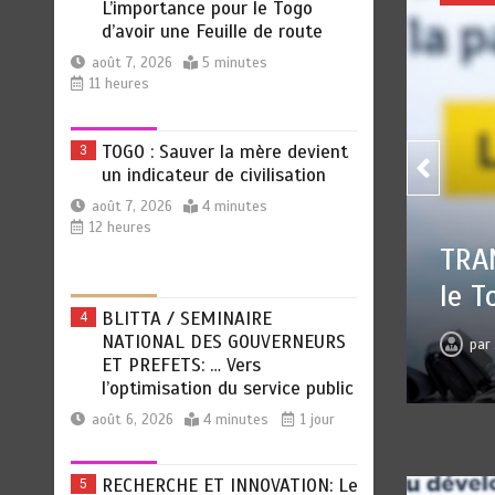
L’importance pour le Togo
d’avoir une Feuille de route
août 7, 2026
5 minutes
11 heures
TOGO : Sauver la mère devient
3
un indicateur de civilisation
août 7, 2026
4 minutes
12 heures
OCIALE : L’importance pour
e Feuille de route
BLITTA / SEMINAIRE
4
NATIONAL DES GOUVERNEURS
 7, 2026
0
5 minutes
11 heures
ET PREFETS: … Vers
l’optimisation du service public
août 6, 2026
4 minutes
1 jour
RECHERCHE ET INNOVATION: Le
5