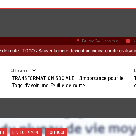
Bnews24, New York
N
 devient un indicateur de civilisation
RODRI AU BARÇA PLUTOT QU’
11 heures
1
TRANSFORMATION SOCIALE : L’importance pour le
Togo d’avoir une Feuille de route
IQUE