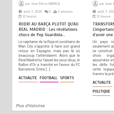
L’importance pour le Togo
par
Jean Pierre BAWELA
par
Jean 
d’avoir une Feuille de route
août 7, 2026
0
5 minutes
août 7, 20
11 heures
11 heures
août 7, 2026
5 minutes
11 heures
RODRI AU BARÇA PLUTOT QU’AU
TRANSFORM
REAL MADRID : Les révélations
L’importanc
chocs de Pep Guardiola…
d’avoir une
TOGO : Sauver la mère devient
3
Le capitaine de la Roja et sociétaire de
Un pays n
un indicateur de civilisation
Man City s’apprête à faire son grand
seulement au
août 7, 2026
4 minutes
retour en Espagne, mais pas là où
se construit
12 heures
beaucoup l’attendaient. Alors que le
choix orga
Real Madrid lui faisait les yeux doux, le
assumées et 
Ballon d’Or a tranché en faveur du FC
les défis fu
Barcelone. Entre […]
cette logiqu
travers la pr
BLITTA / SEMINAIRE
4
ACTUALITE
FOOTBALL
SPORTS
NATIONAL DES GOUVERNEURS
ACTUALITE
ET PREFETS: … Vers
POLITIQUE
l’optimisation du service public
août 6, 2026
4 minutes
1 jour
Plus d’histoires
5