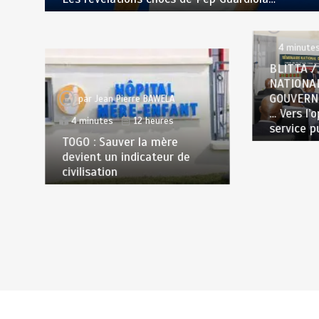
par
Jea
4 minute
BLITTA /
NATIONA
GOUVERN
par
Jean Pierre BAWELA
… Vers l’
4 minutes
12 heures
service p
TOGO : Sauver la mère
devient un indicateur de
civilisation