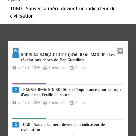
août 6, 2026
3 minutes
3 jours
TOGO : Sauver la mère devient un indicateur de
civilisation
TOGO : Bon vent dans les secteurs des transports et du
6
tourisme
août 6, 2026
4 minutes
3 jours
RODRI AU BARÇA PLUTOT QU’AU REAL MADRID : Les
1
révélations chocs de Pep Guardiola…
août 7, 2026
5 minutes
2 jours
TRANSFORMATION SOCIALE : L’importance pour le Togo
2
d’avoir une Feuille de route
août 7, 2026
5 minutes
2 jours
TOGO : Sauver la mère devient un indicateur de
3
civilisation