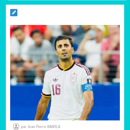
RODRI AU BARÇA PLUTOT QU’AU REAL
MADRID : Les révélations chocs de
Pep Guardiola…
0
5 minutes
TRANSFORMATION SOCIALE :
L’importance pour le Togo d’avoir une
Feuille de route
0
5 minutes
TOGO : Sauver la mère devient un
indicateur de civilisation
0
4 minutes
par
Jean Pierre BAWELA