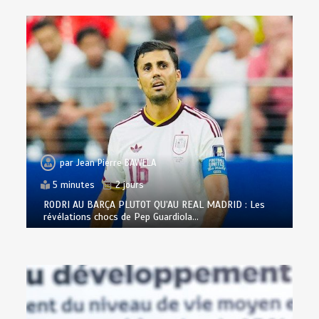
par
Jean Pierre BAWELA
5 minutes
2 jours
RODRI AU BARÇA PLUTOT QU’AU REAL MADRID : Les
révélations chocs de Pep Guardiola…