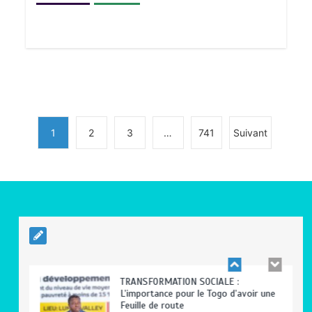
BLITTA / SEMINAIRE NATIONAL DES
GOUVERNEURS ET PREFETS: … Vers
l’optimisation du service public
0
4 minutes
1
2
3
…
741
Suivant
RODRI AU BARÇA PLUTOT QU’AU REAL
MADRID : Les révélations chocs de
Pep Guardiola…
0
5 minutes
TRANSFORMATION SOCIALE :
L’importance pour le Togo d’avoir une
Feuille de route