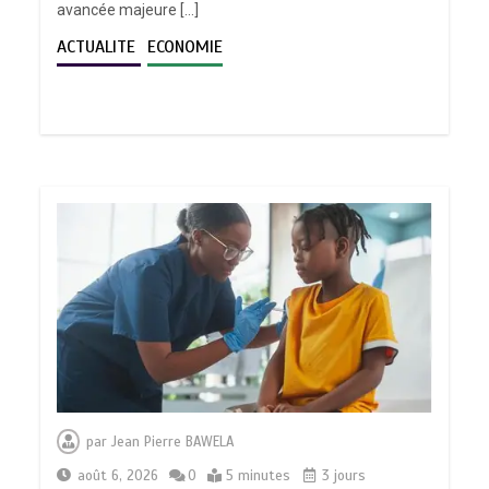
avancée majeure […]
ACTUALITE
ECONOMIE
par
Jean Pierre BAWELA
août 6, 2026
0
5 minutes
3 jours