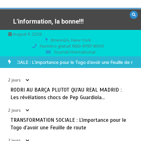
Aller
au
contenu
L'information, la bonne!!!
August 9, 2026
Bnews24, New York
Numéro gratuit 1660-6767-8909
Journal international
TOGO : Sauver la mère devient un indicateur de
3
civilisation
 MADRID : Les révélations chocs de Pep Guardiola…
TRANSFORMA
août 7, 2026
4 minutes
2 jours
2 jours
BLITTA / SEMINAIRE NATIONAL DES GOUVERNEURS ET
RODRI AU BARÇA PLUTOT QU’AU REAL MADRID :
4
PREFETS: … Vers l’optimisation du service public
Les révélations chocs de Pep Guardiola…
août 6, 2026
4 minutes
3 jours
2 jours
TRANSFORMATION SOCIALE : L’importance pour le
RECHERCHE ET INNOVATION: Le Togo ouvre la voie pour
5
Togo d’avoir une Feuille de route
l’enracinement du génie génétique et de la
biotechnologie
2 jours