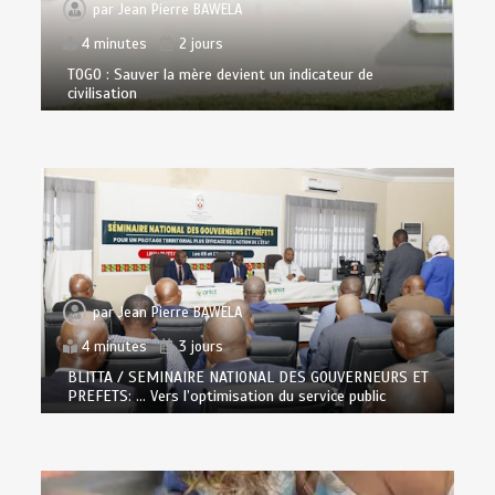
par
Jean Pierre BAWELA
4 minutes
2 jours
TOGO : Sauver la mère devient un indicateur de
civilisation
par
Jean Pierre BAWELA
4 minutes
3 jours
BLITTA / SEMINAIRE NATIONAL DES GOUVERNEURS ET
PREFETS: … Vers l’optimisation du service public