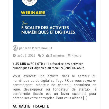
TRANSFORMATION SOCIALE :
L’importance pour le Togo d’avoir une
par
Jean Pierre BAWELA
Feuille de route
0
5 minutes
août 5, 2026
0
3 minutes
4 jours
« 45 MIN AVEC L’OTR » : La fiscalité des activités
numériques et digitales au menu ce jeudi 06 août
Vous exercez une activité dans le secteur du
numérique ou du digital au Togo ? Que vous soyez e-
TOGO : Sauver la mère devient un
commerçant, créateur de contenu, consultant en
indicateur de civilisation
ligne, développeur ou fondateur de startup, la
0
4 minutes
conformité fiscale est un levier essentiel pour
pérenniser votre entreprise. Pour vous aider à […]
ACTUALITE
FISCALITE