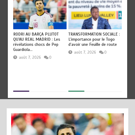
RODRI AU BARÇA PLUTOT
TRANSFORMATION SOCIALE :
TOGO :
QU’AU REAL MADRID : Les
L’importance pour le Togo
devien
révélations chocs de Pep
d’avoir une Feuille de route
civilis
Guardiola…
août 7, 2026
0
aoû
août 7, 2026
0