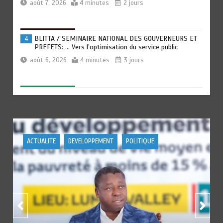
août 7, 2026
4 minutes
2 jours
BLITTA / SEMINAIRE NATIONAL DES GOUVERNEURS ET
4
PREFETS: … Vers l’optimisation du service public
août 6, 2026
4 minutes
3 jours
RECHERCHE ET INNOVATION: Le Togo ouvre la voie pour
5
l’enracinement du génie génétique et de la
biotechnologie
août 6, 2026
3 minutes
3 jours
POLITIQUE
POLITIQUE
TOGO : Bon vent dans les secteurs des transports et du
6
tourisme
août 6, 2026
4 minutes
3 jours
RODRI AU BARÇA PLUTOT QU’AU REAL MADRID : Les
1
révélations chocs de Pep Guardiola…