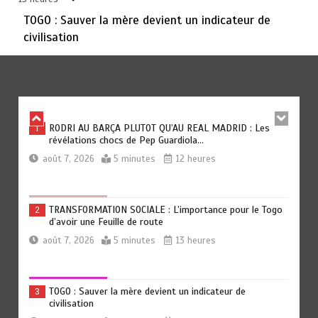
août 6, 2026
3 minutes
2 jours
TOGO : Sauver la mère devient un indicateur de
civilisation
TOGO : Bon vent dans les secteurs des transports et du
6
tourisme
août 6, 2026
4 minutes
2 jours
RODRI AU BARÇA PLUTOT QU’AU REAL MADRID : Les
1
révélations chocs de Pep Guardiola…
août 7, 2026
5 minutes
12 heures
TRANSFORMATION SOCIALE : L’importance pour le Togo
2
d’avoir une Feuille de route
août 7, 2026
5 minutes
13 heures
TOGO : Sauver la mère devient un indicateur de
3
civilisation