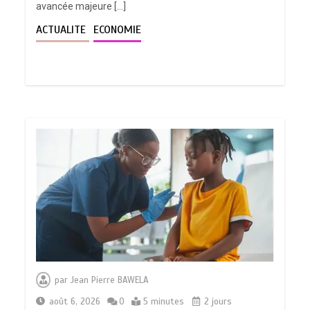
avancée majeure […]
ACTUALITE
ECONOMIE
par
Jean Pierre BAWELA
août 6, 2026
0
5 minutes
2 jours