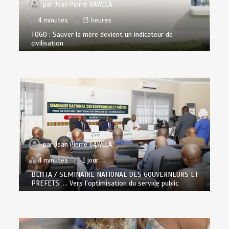
par
Jean Pierre BAWELA
4 minutes
13 heures
TOGO : Sauver la mère devient un indicateur de
civilisation
par
Jean Pierre BAWELA
4 minutes
1 jour
BLITTA / SEMINAIRE NATIONAL DES GOUVERNEURS ET
PREFETS: … Vers l’optimisation du service public