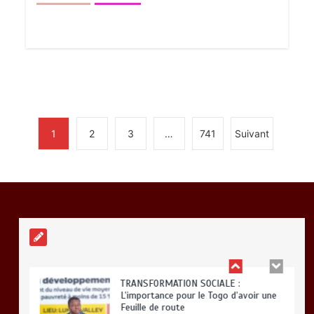
BLITTA / SEMINAIRE NATIONAL DES
GOUVERNEURS ET PREFETS: … Vers
l’optimisation du service public
0
4 minutes
1
2
3
…
741
Suivant
RODRI AU BARÇA PLUTOT QU’AU REAL
MADRID : Les révélations chocs de
Pep Guardiola…
0
5 minutes
TRANSFORMATION SOCIALE :
L’importance pour le Togo d’avoir une
Feuille de route