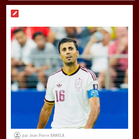
RODRI AU BARÇA PLUTOT QU’AU REAL
MADRID : Les révélations chocs de
Pep Guardiola…
0
5 minutes
TRANSFORMATION SOCIALE :
L’importance pour le Togo d’avoir une
Feuille de route
0
5 minutes
TOGO : Sauver la mère devient un
indicateur de civilisation
0
4 minutes
par
Jean Pierre BAWELA