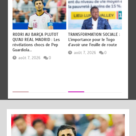
RODRI AU BARÇA PLUTOT
TRANSFORMATION SOCIALE :
TOGO :
QU’AU REAL MADRID : Les
L’importance pour le Togo
e
devien
révélations chocs de Pep
d’avoir une Feuille de route
civilis
Guardiola…
août 7, 2026
0
aoû
août 7, 2026
0