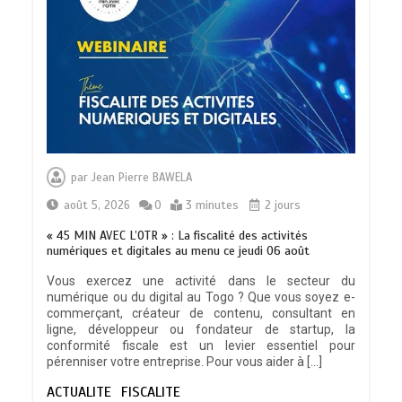
TRANSFORMATION SOCIALE :
L’importance pour le Togo d’avoir une
par
Jean Pierre BAWELA
Feuille de route
0
5 minutes
août 5, 2026
0
3 minutes
2 jours
« 45 MIN AVEC L’OTR » : La fiscalité des activités
numériques et digitales au menu ce jeudi 06 août
Vous exercez une activité dans le secteur du
numérique ou du digital au Togo ? Que vous soyez e-
TOGO : Sauver la mère devient un
commerçant, créateur de contenu, consultant en
indicateur de civilisation
ligne, développeur ou fondateur de startup, la
0
4 minutes
conformité fiscale est un levier essentiel pour
pérenniser votre entreprise. Pour vous aider à […]
ACTUALITE
FISCALITE