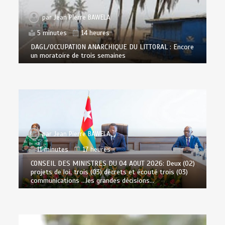
par
Jean Pierre BAWELA
5 minutes
14 heures
DAGL/OCCUPATION ANARCHIQUE DU LITTORAL : Encore
un moratoire de trois semaines
par
Jean Pierre BAWELA
11 minutes
17 heures
CONSEIL DES MINISTRES DU 04 AOUT 2026: Deux (02)
projets de loi, trois (03) décrets et écouté trois (03)
communications …les grandes décisions…