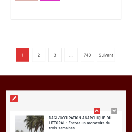
TOGO : Des milliards pour le
renforcement du développement des
territoires
0
5 minutes
1
2
3
…
740
Suivant
« 45 MIN AVEC L’OTR » : La fiscalité
des activités numériques et digitales
au menu ce jeudi 06 août
0
3 minutes
DAGL/OCCUPATION ANARCHIQUE DU
LITTORAL : Encore un moratoire de
trois semaines