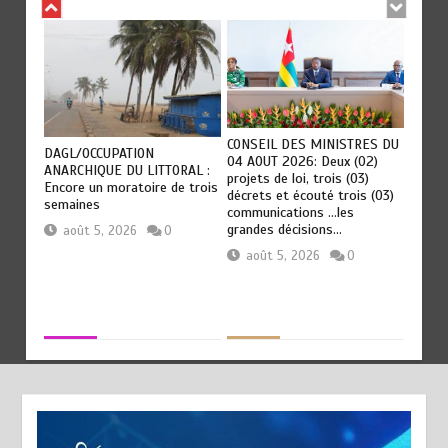
CONSEIL DES MINISTRES DU
DAGL/OCCUPATION
: La
« 45 M
04 AOUT 2026: Deux (02)
ANARCHIQUE DU LITTORAL :
fiscal
projets de loi, trois (03)
Encore un moratoire de trois
s au
numéri
décrets et écouté trois (03)
semaines
menu c
communications …les
grandes décisions…
août 5, 2026
0
aoû
août 5, 2026
0