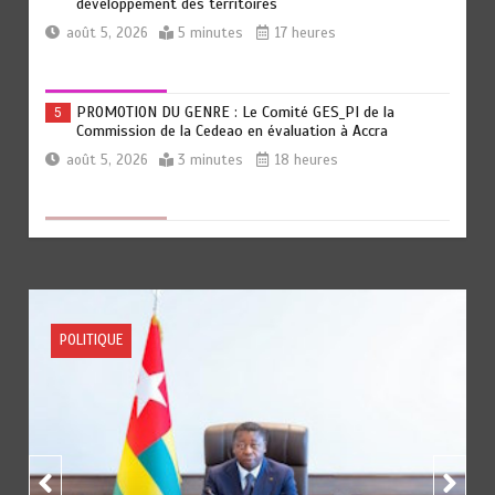
développement des territoires
août 5, 2026
5 minutes
17 heures
PROMOTION DU GENRE : Le Comité GES_PI de la
5
Commission de la Cedeao en évaluation à Accra
août 5, 2026
3 minutes
18 heures
FORUM OUEST-AFRICAIN SUR LE LEADERSHIP
6
POLITIQUE DES FEMMES : La question de la parité
hommes-femmes au menu des échanges à Abuja
août 5, 2026
5 minutes
18 heures
ACTUALITE
FISCALITE
« 45 MIN AVEC L’OTR » : La fiscalité des activités
1
numériques et digitales au menu ce jeudi 06 août
août 5, 2026
3 minutes
11 heures
DAGL/OCCUPATION ANARCHIQUE DU LITTORAL : Encore
2