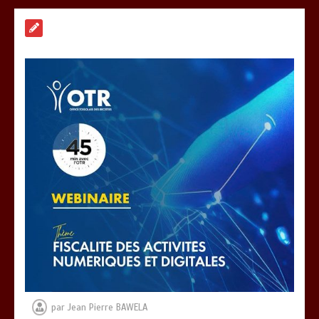
« 45 MIN AVEC L’OTR » : La fiscalité
des activités numériques et digitales
au menu ce jeudi 06 août
0
3 minutes
DAGL/OCCUPATION ANARCHIQUE DU
LITTORAL : Encore un moratoire de
trois semaines
0
5 minutes
CONSEIL DES MINISTRES DU 04 AOUT
2026: Deux (02) projets de loi, trois
(03) décrets et écouté trois (03)
communications …les grandes
décisions…
par
Jean Pierre BAWELA