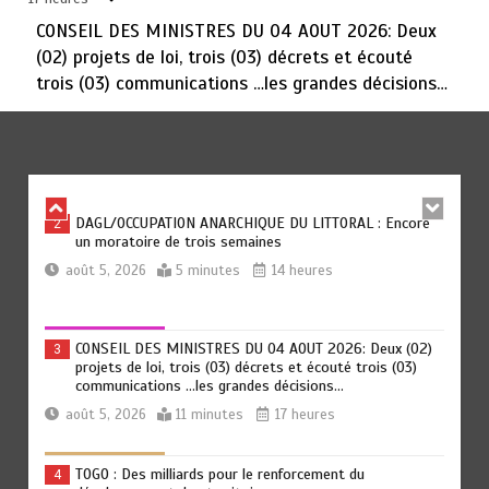
hommes-femmes au menu des échanges à Abuja
CONSEIL DES MINISTRES DU 04 AOUT 2026: Deux
août 5, 2026
5 minutes
18 heures
(02) projets de loi, trois (03) décrets et écouté
trois (03) communications …les grandes décisions…
« 45 MIN AVEC L’OTR » : La fiscalité des activités
1
numériques et digitales au menu ce jeudi 06 août
août 5, 2026
3 minutes
11 heures
DAGL/OCCUPATION ANARCHIQUE DU LITTORAL : Encore
2
un moratoire de trois semaines
août 5, 2026
5 minutes
14 heures
CONSEIL DES MINISTRES DU 04 AOUT 2026: Deux (02)
3
projets de loi, trois (03) décrets et écouté trois (03)
communications …les grandes décisions…
août 5, 2026
11 minutes
17 heures
TOGO : Des milliards pour le renforcement du
4