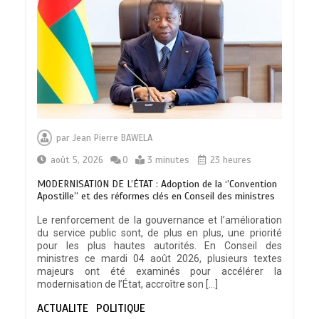
DAGL/OCCUPATION ANARCHIQUE DU
LITTORAL : Encore un moratoire de
par
Jean Pierre BAWELA
trois semaines
0
5 minutes
août 5, 2026
0
3 minutes
23 heures
MODERNISATION DE L’ÉTAT : Adoption de la ‘’Convention
Apostille’’ et des réformes clés en Conseil des ministres
Le renforcement de la gouvernance et l’amélioration
du service public sont, de plus en plus, une priorité
CONSEIL DES MINISTRES DU 04 AOUT
pour les plus hautes autorités. En Conseil des
2026: Deux (02) projets de loi, trois
ministres ce mardi 04 août 2026, plusieurs textes
(03) décrets et écouté trois (03)
majeurs ont été examinés pour accélérer la
communications …les grandes
modernisation de l’État, accroître son […]
décisions…
0
11 minutes
ACTUALITE
POLITIQUE