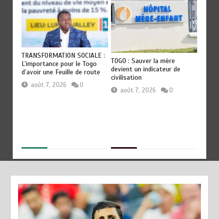
T
TRANSFORMATION SOCIALE :
RODRI 
TOGO : Sauver la mère
es
L’importance pour le Togo
QU’AU 
devient un indicateur de
p
d’avoir une Feuille de route
révélat
civilisation
Guardi
août 7, 2026
0
août 7, 2026
0
août