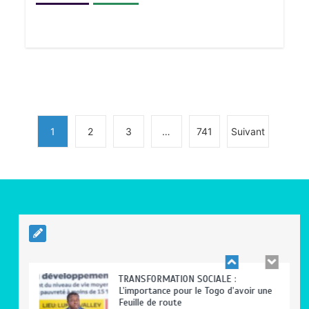
BLITTA / SEMINAIRE NATIONAL DES
GOUVERNEURS ET PREFETS: … Vers
l’optimisation du service public
0
4 minutes
1
2
3
…
741
Suivant
RODRI AU BARÇA PLUTOT QU’AU REAL
MADRID : Les révélations chocs de
Pep Guardiola…
0
5 minutes
TRANSFORMATION SOCIALE :
L’importance pour le Togo d’avoir une
Feuille de route