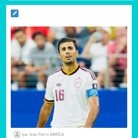
RODRI AU BARÇA PLUTOT QU’AU REAL
MADRID : Les révélations chocs de
Pep Guardiola…
0
5 minutes
TRANSFORMATION SOCIALE :
L’importance pour le Togo d’avoir une
Feuille de route
0
5 minutes
TOGO : Sauver la mère devient un
indicateur de civilisation
0
4 minutes
par
Jean Pierre BAWELA