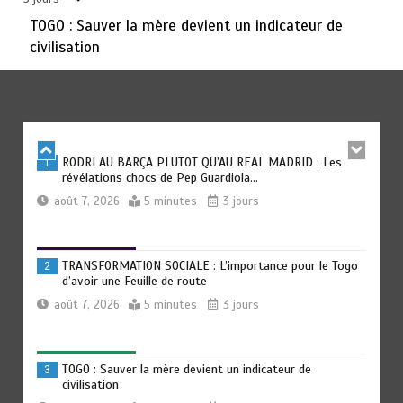
août 6, 2026
3 minutes
4 jours
TOGO : Sauver la mère devient un indicateur de
civilisation
TOGO : Bon vent dans les secteurs des transports et du
6
tourisme
août 6, 2026
4 minutes
4 jours
RODRI AU BARÇA PLUTOT QU’AU REAL MADRID : Les
1
révélations chocs de Pep Guardiola…
août 7, 2026
5 minutes
3 jours
TRANSFORMATION SOCIALE : L’importance pour le Togo
2
d’avoir une Feuille de route
août 7, 2026
5 minutes
3 jours
TOGO : Sauver la mère devient un indicateur de
3
civilisation