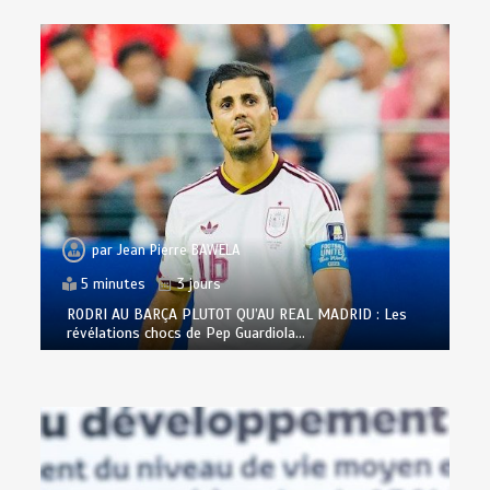
par
Jean Pierre BAWELA
5 minutes
3 jours
RODRI AU BARÇA PLUTOT QU’AU REAL MADRID : Les
révélations chocs de Pep Guardiola…