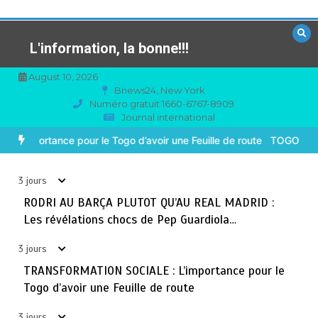
Aller
au
contenu
L'information, la bonne!!!
August 10, 2026
Bnews24, New York
Numéro gratuit 1660-6767-8909
Journal international
TOGO : Sauver la mère devient un indicateur de
3
civilisation
 QU’AU REAL MADRID : Les révélations chocs de Pep Guardiola…
août 7, 2026
4 minutes
3 jours
3 jours
BLITTA / SEMINAIRE NATIONAL DES GOUVERNEURS ET
RODRI AU BARÇA PLUTOT QU’AU REAL MADRID :
4
PREFETS: … Vers l’optimisation du service public
Les révélations chocs de Pep Guardiola…
août 6, 2026
4 minutes
4 jours
3 jours
TRANSFORMATION SOCIALE : L’importance pour le
RECHERCHE ET INNOVATION: Le Togo ouvre la voie pour
5
Togo d’avoir une Feuille de route
l’enracinement du génie génétique et de la
biotechnologie
3 jours