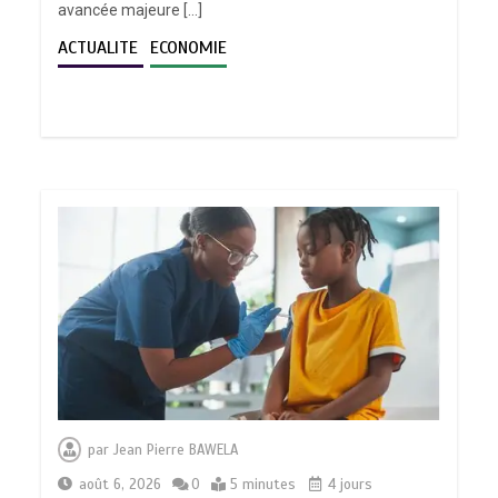
avancée majeure […]
ACTUALITE
ECONOMIE
par
Jean Pierre BAWELA
août 6, 2026
0
5 minutes
4 jours