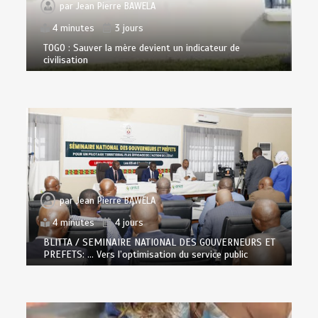
par
Jean Pierre BAWELA
4 minutes
3 jours
TOGO : Sauver la mère devient un indicateur de
civilisation
par
Jean Pierre BAWELA
4 minutes
4 jours
BLITTA / SEMINAIRE NATIONAL DES GOUVERNEURS ET
PREFETS: … Vers l’optimisation du service public