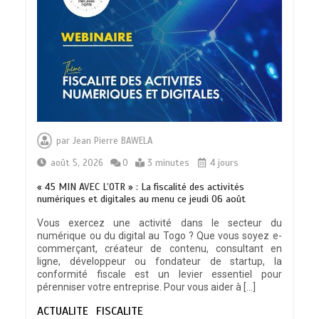
TRANSFORMATION SOCIALE :
L’importance pour le Togo d’avoir une
par
Jean Pierre BAWELA
Feuille de route
0
5 minutes
août 5, 2026
0
3 minutes
4 jours
« 45 MIN AVEC L’OTR » : La fiscalité des activités
numériques et digitales au menu ce jeudi 06 août
Vous exercez une activité dans le secteur du
numérique ou du digital au Togo ? Que vous soyez e-
TOGO : Sauver la mère devient un
commerçant, créateur de contenu, consultant en
indicateur de civilisation
ligne, développeur ou fondateur de startup, la
0
4 minutes
conformité fiscale est un levier essentiel pour
pérenniser votre entreprise. Pour vous aider à […]
ACTUALITE
FISCALITE